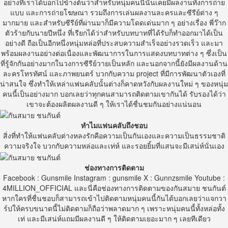
อย่างที่เราได้บอกไปข้างต้นว่าสำหรับหนุ่มคนนี้นั้นเคยมีผลงานทั้งการถ่
าย
แบบ
และการถ่ายโฆษณา
รวมถึงการเล่นผลงานละครและซีรีย์ต่าง
ๆ
มากมาย
และสำหรับซีรีย์ที่ผ่านมาก็มีความโดดเด่นมาก
ๆ
อย่างเรื่อง
พี่ว๊าก
ตัวร้ายกับนายปีหนึ่ง
ที่เรียกได้ว่าสำหรับบทบาทที่ได้รับก็ทำออกมาได้เป็น
อย่างดี
ถือเป็นอีกหนึ่งหนุ่มหล่อที่ประสบความสำเร็จอย่างรวดเร็ว
และมา
พร้อมผลงานอย่างต่อเนื่องและพัฒนาการในการแสดงบทบาทต่า
ง
ๆ
ซึ่งเป็น
ที่รู้จักกันอย่างมากในวงการซีรีย์วายเป็นหลัก
และนอกจากนี้ยังมีผลงานด้าน
ละครโทรทัศน์
และภาพยนตร์
บวกกับความ
project
ที่มีการพัฒนาตัวเองที่
น่าสนใจ
ซึ่งทำให้เหล่าแฟนคลับนั้นต่างก็คาดหวังกับผลงานใหม่
ๆ
ของหนุ่ม
คนนี้เป็นอย่างมาก
บอกเลยว่าทุกคนสามารถติดตามเขากันได้
รับรองได้ว่า
เขาจะต้องผลิตผลงานดี ๆ ให้เราได้ชื่นชมกันอย่างแน่นอน
ทำไมแฟนคลับถึงชอบ
สิ่งที่ทำให้แฟนคลับต่างหลงรักคือความเป็นกันเองและความเป็นธรรมช
าติ
ความจริงใจ
บวกกับความหล่อและเท่ห์
และรอยยิ้มที่แสนจะมีเสน่ห์นั่นเอง
ช่องทางการติดตาม
Facebook : Gunsmile
Instagram : gunsmile
X : Gunnzsmile
Youtube :
4MILLION_OFFICIAL
และนี่คือช่องทางการติดตามของ
กันสมาย
ชนกันต์
หากใครที่ชื่นชอบก็สามารถเข้าไปติดตามหนุ่มคนนี้กันได้บอกเลยว่าแจ
กวา
ร์ปให้ครบขนาดนี้ไม่ติดตามก็ถือว่าพลาดมาก
ๆ
เพราะหนุ่มคนนี้ทั้งหล่อทั้ง
เท่
และมีเสน่ห์แถมมีผลงานดี
ๆ
ให้ติดตามเยอะมาก
ๆ เลยทีเดียว