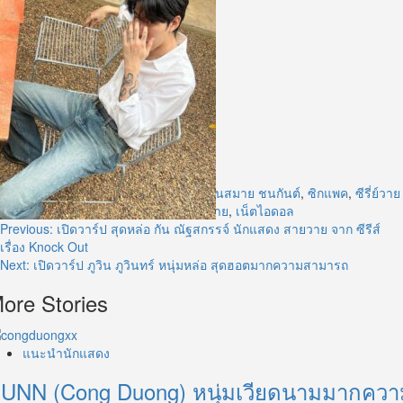
Tags:
Boys’ Love
,
gmmtv
,
gunsmile
,
กันสมาย ชนกันต์
,
ซิกแพค
,
ซีรี่ย์วาย
ไทย
,
ซีรีส์วาย
,
นักแสดง
,
นักแสดงซีรีส์วาย
,
เน็ตไอดอล
Post
Previous:
เปิดวาร์ป สุดหล่อ กัน ณัฐสกรรจ์ นักแสดง สายวาย จาก ซีรีส์
เรื่อง Knock Out
navigation
Next:
เปิดวาร์ป ภูวิน ภูวินทร์ หนุ่มหล่อ สุดฮอตมากความสามารถ
ore Stories
แนะนำนักแสดง
UNN (Cong Duong) หนุ่มเวียดนามมากควา