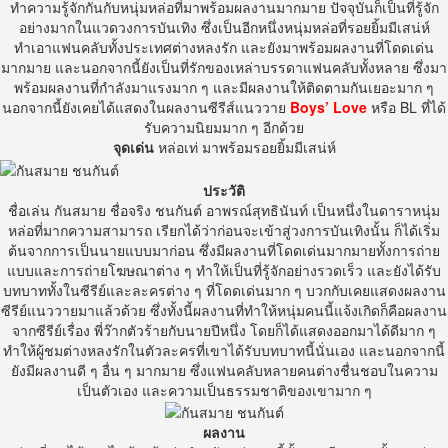
ทำความรู้จักกันกับหนุ่มหล่อที่มาพร้อมผลงานมากมา
ย
ปัจจุบันก็เป็นที่รู้จัก
อย่างมากในแวดวงการบันเทิง
ซึ่งเป็นอีกหนึ่งหนุ่มหล่อที่รอยยิ้มมีเสน่ห์
ทำเอาแฟนคลับทั้งประเทศต่าง
หลงรัก
และยังมาพร้อมผลงานที่โดดเด่น
มากมาย
และนอกจากนี้ยังเป็นที่รักของเหล่าบรรดาแฟนคลับทั้งหลาย
ซึ่งมา
พร้อมผลงานที่กำลังมาแรงมาก
ๆ
และมีผลงานให้ติดตามกันเยอะมาก
ๆ
นอกจากนี้ยังเคยได้แสดงในผลงานซีรีส์แนววาย
Boys’
Love
หรือ
BL
ที่ได้
รับความนิยมมาก ๆ อีกด้วย
จุดเด่น
หล่อเท่ มาพร้อมรอยยิ้มมีเสน่ห์
ประวัติ
ชื่อเล่น
กันสมาย
ชื่อจริง
ชนกันต์
อาพรณ์สุทธินันท์
เป็นหนึ่งในดาราหนุ่ม
หล่อที่มากความสามารถ
เรียกได้ว่าก่อนจะเข้าสู่วงการบันเทิงนั้น
ก็ได้เริ่ม
ต้นจากการเป็นนายแบบมาก่อน
ซึ่งมีผลงานที่โดดเด่นมากมายทั้งการถ่าย
แบบและการถ่ายโฆษณาต่าง
ๆ
ทำให้เป็นที่รู้จักอย่างรวดเร็ว
และยังได้รับ
บทบาททั้งในซีรีย์และละครต่าง
ๆ
ที่โดดเด่นมาก
ๆ
บวกกับเคยแสดงผลงาน
ซีรีย์แนววายมาแล้วด้วย
ซึ่งทั้งนี้ผลงานที่ทำให้หนุ่มคนนี้แจ้งเกิดก็คือผลงาน
จากซีรีย์เรื่อง
พี่ว๊ากตัวร้ายกับนายปีหนึ่ง
โดยก็ได้แสดงออกมาได้ดีมาก
ๆ
ทำให้ผู้ชมต่างหลงรักในตัวละครที่เขาได้รับบทบาทนี้นั่นเอง
และนอกจากนี้
ยังมีผลงานดี
ๆ
อื่น
ๆ
มากมาย
ซึ่งแฟนคลับหลายคนต่าง
ชื่นชอบในความ
เป็นตัวเอง
และความเป็นธรรมชาติของเขามาก ๆ
ผลงาน