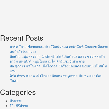
Recent Posts
มาร์ค Take Hormones ประวัติหนุ่มฮอต คณัสนันท์ นักตะเฆ่ ที่หลาย
คนกำลังจับตามอง
ติณติณ หนุ่มหล่อจาก นิวคันทรี่ เสน่ห์เกินต้านจนสาว ๆ ตกหลุมรัก
อาร์ม ทนงศักดิ์ หนุ่มใต้กล้ามโต ดีกรีแชมป์เพาะกาย
ป๋อ ศุภการ จิรโชติกุล เน็ตไอดอล นักร้องนักแสดง บอยแบนด์ไทยไฟ
แรง
พิร์ล ศัจกร ฉลาด เน็ตไอดอลนักแสดงหนุ่มหล่อเข้ม พระเอกช่อง
วัน31
Categories
บ้านวาย
รีวิวซีรีส์วาย