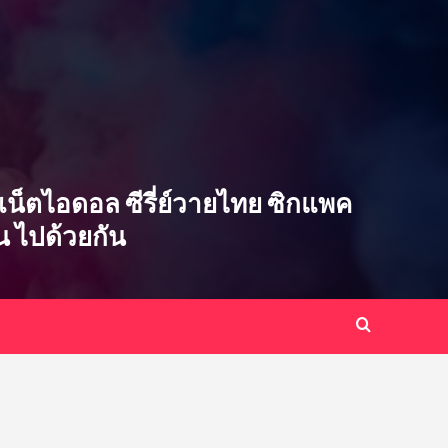
ซ่บ เน็ตไอดอล ซีรี่ย์วายไทย ซิกแพค
ิน ไปด้วยกัน