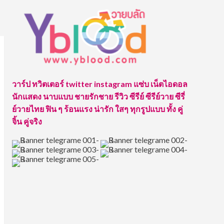
วาร์ป ทวิตเตอร์ twitter instagram แซ่บ เน็ตไอดอล
นักแสดง นาบแบบ ชายรักชาย รีวิว ซีรีย์ ซีรีย์วาย ซีรี่
ย์วายไทย ฟิน ๆ ร้อนแรง น่ารัก ใสๆ ทุกรูปแบบ ทั้ง คู่
จิ้น คู่จริง