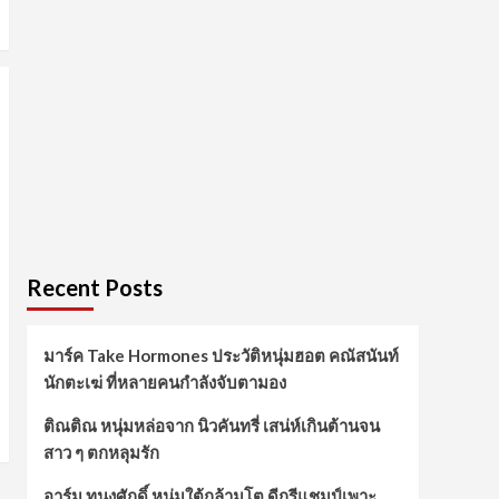
Recent Posts
มาร์ค Take Hormones ประวัติหนุ่มฮอต คณัสนันท์
นักตะเฆ่ ที่หลายคนกำลังจับตามอง
ติณติณ หนุ่มหล่อจาก นิวคันทรี่ เสน่ห์เกินต้านจน
สาว ๆ ตกหลุมรัก
อาร์ม ทนงศักดิ์ หนุ่มใต้กล้ามโต ดีกรีแชมป์เพาะ