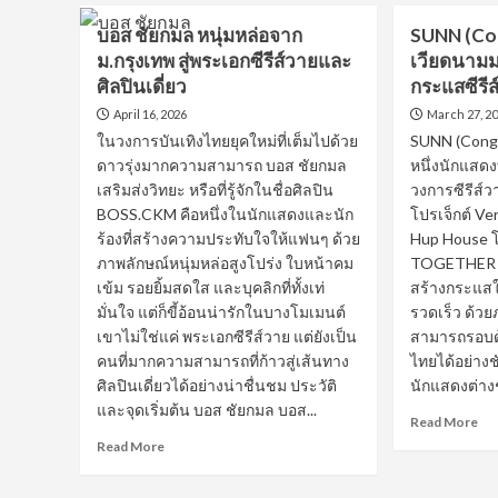
ศุภ
พิร์
บอส ชัยกมล หนุ่มหล่อจาก
SUNN (Con
การ
ล
ม.กรุงเทพ สู่พระเอกซีรีส์วายและ
เวียดนาม
จิร
ศัจ
โชติ
ศิลปินเดี่ยว
กระแสซีรี
กร
กุล
ฉล
April 16, 2026
March 27, 2
เน็ต
เน็
ในวงการบันเทิงไทยยุคใหม่ที่เต็มไปด้วย
SUNN (Cong 
ไอ
ไอ
ดาวรุ่งมากความสามารถ บอส ชัยกมล
หนึ่งนักแสดง
ดอล
ดอ
นัก
เสริมส่งวิทยะ หรือที่รู้จักในชื่อศิลปิน
วงการซีรีส์
ลนั
ร้อง
แส
BOSS.CKM คือหนึ่งในนักแสดงและนัก
โปรเจ็กต์ Ve
นัก
หนุ
ร้องที่สร้างความประทับใจให้แฟนๆ ด้วย
Hup House 
แสดง
หล่
ภาพลักษณ์หนุ่มหล่อสูงโปร่ง ใบหน้าคม
TOGETHER ดู
บอย
เข้
เข้ม รอยยิ้มสดใส และบุคลิกที่ทั้งเท่
สร้างกระแส
แบน
พร
มั่นใจ แต่ก็ขี้อ้อนน่ารักในบางโมเมนต์
รวดเร็ว ด้วย
ด์
ช่อ
ไทย
เขาไม่ใช่แค่ พระเอกซีรีส์วาย แต่ยังเป็น
สามารถรอบด
วัน
ไฟ
คนที่มากความสามารถที่ก้าวสู่เส้นทาง
ไทยได้อย่างช
แรง
ศิลปินเดี่ยวได้อย่างน่าชื่นชม ประวัติ
นักแสดงต่างช
และจุดเริ่มต้น บอส ชัยกมล บอส...
Re
Read More
mo
Read
Read More
ab
more
SU
about