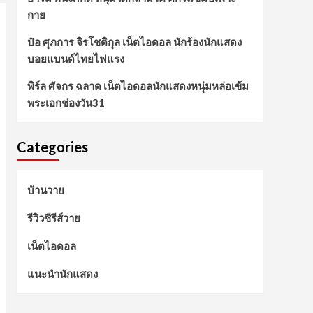
กาย
ป๋อ ศุภการ จิรโชติกุล เน็ตไอดอล นักร้องนักแสดง
บอยแบนด์ไทยไฟแรง
พิร์ล ศัจกร ฉลาด เน็ตไอดอลนักแสดงหนุ่มหล่อเข้ม
พระเอกช่องวัน31
Categories
บ้านวาย
รีวิวซีรีส์วาย
เน็ตไอดอล
แนะนำนักแสดง