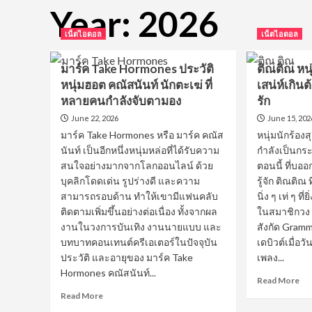
Year:
2026
เน็ตไอดอล
เน็ตไอดอล
มาร์ค Take Hormones ประวัติ
ติณติณ หนุ
หนุ่มฮอต คณัสนันท์ นักตะเฆ่ ที่
เสน่ห์เกิ
หลายคนกำลังจับตามอง
รัก
June 22, 2026
June 15, 202
มาร์ค Take Hormones หรือ มาร์ค คณัส
หนุ่มนักร้องสุ
นันท์ เป็นอีกหนึ่งหนุ่มหล่อที่ได้รับความ
กำลังเป็นกร
สนใจอย่างมากจากโลกออนไลน์ ด้วย
ตอนนี้ ที่บอ
บุคลิกโดดเด่น รูปร่างดี และความ
รู้จัก ติณติณ
สามารถรอบด้าน ทำให้เขามีแฟนคลับ
นิ่ง ๆ เท่ ๆ ที่
ติดตามเพิ่มขึ้นอย่างต่อเนื่อง ทั้งจากผล
ในสมาชิกวง
งานในวงการบันเทิง งานนายแบบ และ
สังกัด Grammy
บทบาทคอนเทนต์ครีเอเตอร์ในปัจจุบัน
เดบิวต์เมื่อว
ประวัติ และอายุของ มาร์ค Take
เพลง...
Hormones คณัสนันท์...
Re
Read More
mo
Read
Read More
ab
more