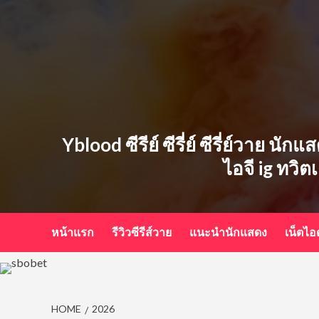
Skip
to
content
Yblood ซีรีย์ ซีรี่ย์ ซีรี่ย์วาย น
ไอจี ig ทวิต
หน้าแรก
รีวิวซีรีส์วาย
แนะนำนักแสดง
เน็ตไ
HOME
2026