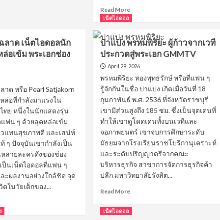
ณ
Read
Read More
ณ
more
เน็ตไอดอล
่ม
about
อ
อาร์ม
ร ฉลาด เน็ตไอดอลนัก
ปาแปง พรหมพิริยะ ผู้ก้าวจากเวที
ก
ทนง
หล่อเข้ม พระเอกช่อง
ประกวดสู่พระเอก GMMTV
ศักดิ์
หนุ่ม
April 29, 2026
ใต้
พรหมพิริยะ ทองพุทธรักษ์ หรือที่แฟน ๆ
ห์
กล้าม
น
รู้จักกันในชื่อ ปาแปง เกิดเมื่อวันที่ 18
 ฉลาด หรือ Pearl Satjakorn
โต
น
กุมภาพันธ์ พ.ศ. 2536 ที่จังหวัดราชบุรี
มหล่อที่กำลังมาแรงใน
ดีกรี
เขามีส่วนสูงถึง 185 ซม. ซึ่งเป็นจุดเด่นที่
ไทย หนึ่งในนักแสดงรุ่น
แชมป์
ว
เพาะ
ทำให้เขาดูโดดเด่นทั้งบนเวทีและ
จแฟน ๆ ด้วยลุคหล่อเข้ม
กาย
จอภาพยนตร์ เขาจบการศึกษาระดับ
ผิวแทนสุขภาพดี และเสน่ห์
หลุม
มัธยมจากโรงเรียนราชโบริกานุเคราะห์
ท้ ๆ ปัจจุบันเขากำลังเป็น
และระดับปริญญาตรีจากคณะ
หลายละครดังของช่อง
บริหารธุรกิจ สาขาการจัดการธุรกิจค้า
งเป็นเน็ตไอดอลที่แฟน ๆ
ปลีก มหาวิทยาลัยรังสิต...
และผลงานอย่างใกล้ชิด จุด
วิตในวัยเด็กของ...
Read
Read More
more
ad
about
re
ง
เน็ตไอดอล
ปา
out