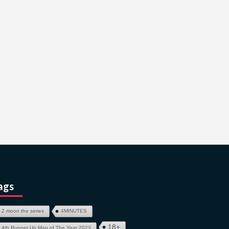
ags
2 moon the series
4MINUTES
18+
4th Runner Up Man of The Year 2023