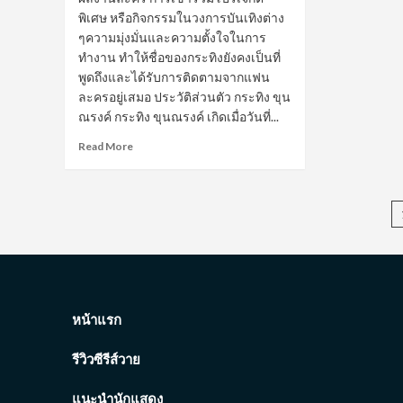
พิเศษ หรือกิจกรรมในวงการบันเทิงต่าง
ๆความมุ่งมั่นและความตั้งใจในการ
ทำงาน ทำให้ชื่อของกระทิงยังคงเป็นที่
พูดถึงและได้รับการติดตามจากแฟน
ละครอยู่เสมอ ประวัติส่วนตัว กระทิง ขุน
ณรงค์ กระทิง ขุนณรงค์ เกิดเมื่อวันที่...
Read
Read More
more
about
กระทิง
ขุน
ณรงค์
ประเทศ
รัตน์
จาก
นัก
บา
หน้าแรก
ส
เชียงราย
รีวิวซีรีส์วาย
สู่
ดาว
แนะนำนักแสดง
เด่น