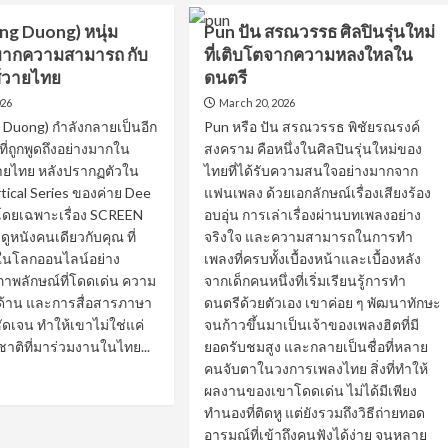
แปง
g Duong) หนุ่ม
Pun ปัน สรณวรรธ ศิลปินรุ่นใหม่
พรหม
มากความสามารถ กับ
ที่เติบโตจากความหลงใหลใน
พิริยะ
ผู้
ส์วายไทย
ดนตรี
ก้าว
าด
026
March 20, 2026
จาก
ต
Duong) กำลังกลายเป็นอีก
Pun หรือ ปัน สรณวรรธ พิชัยรณรงค์
เวที
ที่ถูกพูดถึงอย่างมากใน
สงคราม คือหนึ่งในศิลปินรุ่นใหม่ของ
ประกวด
สู่
วายไทย หลังปรากฏตัวใน
ไทยที่ได้รับความสนใจอย่างมากจาก
ก
พระเอก
ดง
rtical Series ของค่าย Dee
แฟนเพลง ด้วยเอกลักษณ์เรื่องเสียงร้อง
GMMTV
่ม
โดยเฉพาะเรื่อง SCREEN
อบอุ่น การเล่าเรื่องผ่านบทเพลงอย่าง
อ
หนังคนเดียวกับคุณ ที่
จริงใจ และความสามารถในการทำ
ม
ในโลกออนไลน์อย่าง
เพลงที่ครบทั้งเบื้องหน้าและเบื้องหลัง
ะเอก
ภาพลักษณ์ที่โดดเด่น ความ
จากเด็กคนหนึ่งที่เริ่มเรียนรู้การทำ
ง
้าน และการสื่อสารภาษา
ดนตรีด้วยตัวเอง เขาค่อย ๆ พัฒนาทักษะ
31
ัดเจน ทำให้เขาไม่ใช่แค่
จนก้าวขึ้นมาเป็นเจ้าของเพลงฮิตที่มี
าติที่มาร่วมงานในไทย...
ยอดรับชมสูง และกลายเป็นชื่อที่หลาย
คนจับตาในวงการเพลงไทย สิ่งที่ทำให้
ad
ผลงานของเขาโดดเด่น ไม่ได้มีเพียง
re
ทำนองที่ติดหู แต่ยังรวมถึงวิธีถ่ายทอด
out
NN
อารมณ์ที่เข้าถึงคนฟังได้ง่าย จนหลาย