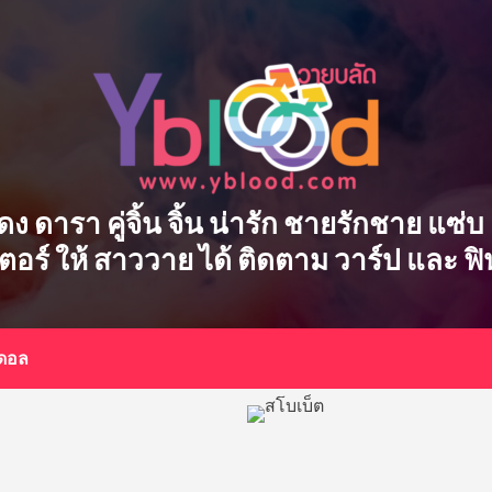
ักแสดง ดารา คู่จิ้น จิ้น น่ารัก ชายรักชาย แ
เตอร์ ให้ สาววาย ได้ ติดตาม วาร์ป และ ฟ
อดอล