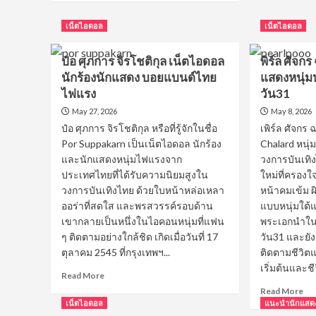
ติ
about
ติ
มาร์ค
เน็ตไอดอล
เน็ตไอดอล
หนุ
Take
หล่
Hormones
ป๋อ ศุภการ จิรโชติกุล เน็ตไอดอล
พิร์ล ศัจก
จา
ประวัติ
นิว
นักร้องนักแสดง บอยแบนด์ไทย
หนุ่ม
แสดงหนุ่ม
คัน
ฮอต
ไฟแรง
วัน31
ทรี่
คณัส
May 27, 2026
May 8, 2026
เสน่
นันท์
เกิ
ป๋อ ศุภการ จิรโชติกุล หรือที่รู้จักในชื่อ
เพิร์ล ศัจกร
นัก
ต้า
ตะเฆ่
Por Suppakarn เป็นเน็ตไอดอล นักร้อง
Chalard หนุ่
จน
ที่
และนักแสดงหนุ่มไฟแรงจาก
วงการบันเทิง
สา
หลาย
ประเทศไทยที่ได้รับความนิยมสูงใน
ใหม่ที่ครองใ
ๆ
คน
วงการบันเทิงไทย ด้วยใบหน้าหล่อเหลา
หน้าคมเข้ม 
ตก
กำลัง
ออร่าที่สดใส และพรสวรรค์รอบด้าน
แบบหนุ่มใต้แ
รัก
จับตา
เขากลายเป็นหนึ่งในไอคอนหนุ่มที่แฟน
พระเอกนำใน
มอง
ๆ ติดตามอย่างใกล้ชิด เกิดเมื่อวันที่ 17
วัน31 และยั
ตุลาคม 2545 ที่กรุงเทพฯ...
ติดตามชีวิต
เริ่มต้นและชี
Read
Read More
more
Re
Read More
about
mo
เน็ตไอดอล
แนะนำนักแสด
ป๋อ
ab