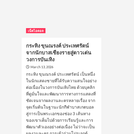
(C
บอส
Du
ชัย
หนุ
กมล
เวี
หนุ่ม
มา
หล่อ
คว
จาก
เน็ตไอดอล
สา
ม.กรุงเทพ
กับ
สู่
กระทิง ขุนณรงค์ ประเทศรัตน์
กร
พระเอก
จากนักบาสเชียงรายสู่ดาวเด่น
ซี
ซี
รีส์
วงการบันเทิง
รีส์
วา
วาย
March 13, 2026
ไท
และ
กระทิง ขุนณรงค์ ประเทศรัตน์ เป็นหนึ่ง
ศิลปิน
ในนักแสดงชายที่ได้รับความสนใจอย่าง
เดี่ยว
ต่อเนื่องในวงการบันเทิงไทย ด้วยบุคลิก
ที่ดูมั่นใจและพัฒนาการทางการแสดงที่
ชัดเจนจากผลงานละครหลายเรื่อง จาก
จุดเริ่มต้นในฐานะนักกีฬาบาสเกตบอล
สู่การเป็นพระเอกของช่อง 3 เส้นทาง
ของเขาเต็มไปด้วยการเรียนรู้และการ
พัฒนาตัวเองอย่างต่อเนื่อง ไม่ว่าจะเป็น
ผลงานละคร การเข้าร่วมโปรเจกต์