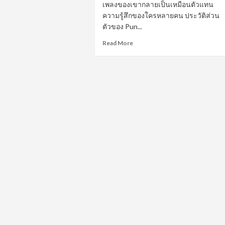
ong
เพลงของเขากลายเป็นเหมือนตัวแทน
ong)
ความรู้สึกของใครหลายคน ประวัติส่วน
่ม
ตัวของ Pun...
ยดนาม
ก
Read
Read More
าม
more
มารถ
about
Pun
ะแส
ปัน
สรณ
วรรธ
ย
ศิลปิน
ย
รุ่น
ใหม่
ที่
เติบโต
จาก
ความ
หลงใหล
ใน
ดนตรี