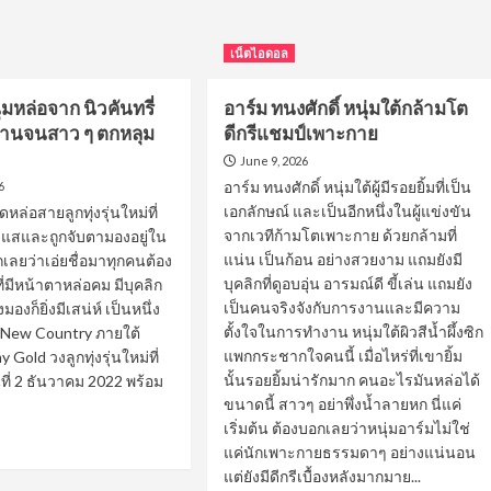
เน็ตไอดอล
่มหล่อจาก นิวคันทรี่
อาร์ม ทนงศักดิ์ หนุ่มใต้กล้ามโต
นต้านจนสาว ๆ ตกหลุม
ดีกรีแชมป์เพาะกาย
June 9, 2026
อาร์ม ทนงศักดิ์ หนุ่มใต้ผู้มีรอยยิ้มที่เป็น
6
เอกลักษณ์ และเป็นอีกหนึ่งในผู้แข่งขัน
ดหล่อสายลูกทุ่งรุ่นใหม่ที่
จากเวทีก้ามโตเพาะกาย ด้วยกล้ามที่
ะแสและถูกจับตามองอยู่ใน
แน่น เป็นก้อน อย่างสวยงาม แถมยังมี
อกเลยว่าเอ่ยชื่อมาทุกคนต้อง
บุคลิกที่ดูอบอุ่น อารมณ์ดี ขี้เล่น แถมยัง
 ที่มีหน้าตาหล่อคม มีบุคลิก
เป็นคนจริงจังกับการงานและมีความ
ยิ่งมองก็ยิ่งมีเสน่ห์ เป็นหนึ่ง
ตั้งใจในการทำงาน หนุ่มใต้ผิวสีน้ำผึ้งซิก
 New Country ภายใต้
แพกกระชากใจคนนี้ เมื่อไหร่ที่เขายิ้ม
 Gold วงลูกทุ่งรุ่นใหม่ที่
นั้นรอยยิ้มน่ารักมาก คนอะไรมันหล่อได้
ันที่ 2 ธันวาคม 2022 พร้อม
ขนาดนี้ สาวๆ อย่าพึ่งน้ำลายหก นี่แค่
เริ่มต้น ต้องบอกเลยว่าหนุ่มอาร์มไม่ใช่
ad
แค่นักเพาะกายธรรมดาๆ อย่างแน่นอน
re
แต่ยังมีดีกรีเบื้องหลังมากมาย...
out