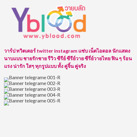
วาร์ป ทวิตเตอร์ twitter instagram แซ่บ เน็ตไอดอล นักแสดง
นาบแบบ ชายรักชาย รีวิว ซีรีย์ ซีรีย์วาย ซีรี่ย์วายไทย ฟิน ๆ ร้อน
แรง น่ารัก ใสๆ ทุกรูปแบบ ทั้ง คู่จิ้น คู่จริง