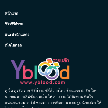
หน้าแรก
รีวิวซีรีส์วาย
แนะนำนักแสดง
เน็ตไอดอล
คู่ จิ้น คู่จริง จาก ซีรี่ย์วาย ซีรี่ส์วายไทย ร้อนแรง น่ารัก ใสๆ
ฉากnc ฉากเลิฟซีน บนเว็บ ให้ สาววาย ได้ติดตาม ติดใจ
แน่นอน รวม วาร์ป ช่องทางการติดตาม และ รูป นักแสดง ให้