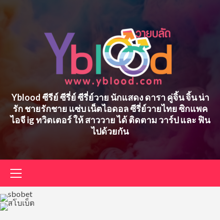
Skip
to
content
Yblood ซีรีย์ ซีรี่ย์ ซีรี่ย์วาย นักแสดง ดารา คู่จิ้น จิ้น น่า
รัก ชายรักชาย แซ่บ เน็ตไอดอล ซีรี่ย์วายไทย ซิกแพค
ไอจี ig ทวิตเตอร์ ให้ สาววาย ได้ ติดตาม วาร์ป และ ฟิน
ไปด้วยกัน
Primary
Menu