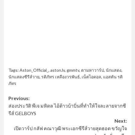
Tags:
Aston_Official_
,
aston.lv
,
gmmtv
,
ตามหาวาร์ป
,
นักแสดง
,
นักแสดงซีรีส์วาย
,
รติภัทร เหลืองวรพันธ์
,
เน็ตไอดอล
,
แอสตัน รติ
ภัทร
Post
Previous:
ส่องประวัติ พีเจ มหิดล ไอ้ต้าวบ้าบิ่นที่ทำให้ใจละลายจากซี
navigation
รีส์ GELBOYS
Next:
เปิดวาร์ป กลัฟ คณาวุฒิ พระเอกซีรีส์วายสุดฮอต ขวัญใจ