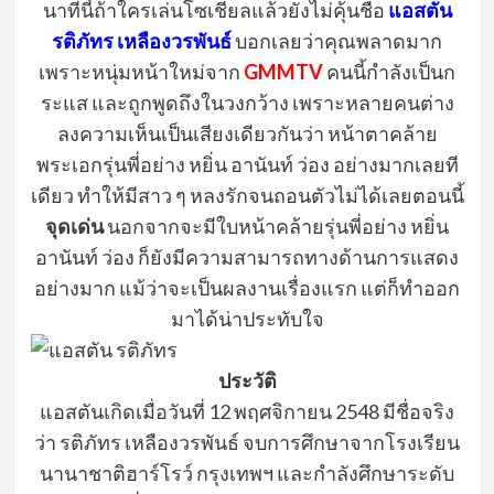
นาทีนี้ถ้าใครเล่นโซเชียลแล้วยังไม่คุ้นชื่อ
แอสตัน
รติภัทร
เหลืองวรพันธ์
บอกเลยว่าคุณพลาดมาก
เพราะหนุ่มหน้าใหม่จาก
GMMTV
คนนี้กำลังเป็นก
ระแส และถูกพูดถึงในวงกว้าง
เพราะหลายคนต่าง
ลงความเห็นเป็นเสียงเดียวกันว่า
หน้าตาคล้าย
พระเอกรุ่นพี่อย่าง
หยิ่น
อานันท์
ว่อง
อย่างมากเลยที
เดียว
ทำให้มีสาว ๆ หลงรักจนถอนตัวไม่ได้เลยตอนนี้
จุดเด่น
นอกจากจะมีใบหน้าคล้ายรุ่นพี่อย่าง
หยิ่น
อานันท์
ว่อง
ก็ยังมีความสามารถทางด้านการแสดง
อย่างมาก
แม้ว่าจะเป็นผลงานเรื่องแรก แต่ก็ทำออก
มาได้น่าประทับใจ
ประวัติ
แอสตัน
เกิดเมื่อวันที่
12
พฤศจิกายน
2548
มีชื่อจริง
ว่า
รติภัทร
เหลืองวรพันธ์
จบการศึกษาจากโรงเรียน
นานาชาติฮาร์โรว์
กรุงเทพฯ
และกำลังศึกษาระดับ