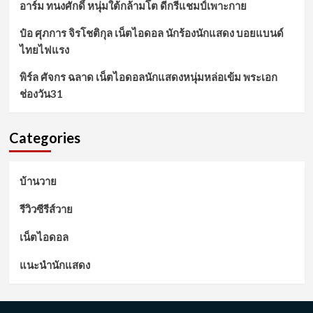
อาร์ม ทนงศักดิ์ หนุ่มใต้กล้ามโต ดีกรีแชมป์เพาะกาย
ป๋อ ศุภการ จิรโชติกุล เน็ตไอดอล นักร้องนักแสดง บอยแบนด์
ไทยไฟแรง
พิร์ล ศัจกร ฉลาด เน็ตไอดอลนักแสดงหนุ่มหล่อเข้ม พระเอก
ช่องวัน31
Categories
บ้านวาย
รีวิวซีรีส์วาย
เน็ตไอดอล
แนะนำนักแสดง