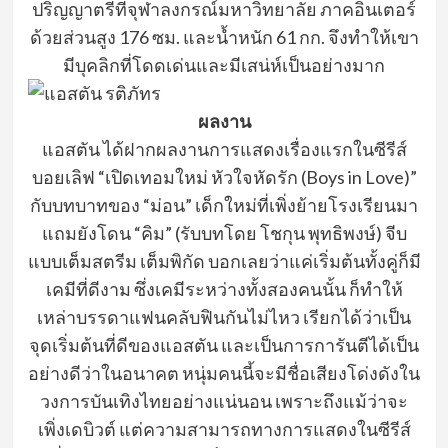
ปริญญาตรีที่จุฬาลงกรณ์มหาวิทยาลัย
ภาคอินเตอร์
ด้วยส่วนสูง
176
ซม.
และน้ำหนัก
61
กก.
จึงทำให้เขา
มีบุคลิกที่โดดเด่นและมีเสน่ห์เป็นอย่างมาก
ผลงาน
แอสตัน
ได้ฝากผลงานการแสดงเรื่องแรกในซีรีส์
บอยเลิฟ
“เปิดเทอมใหม่
หัวใจหัดรัก
(
Boys
in
Love)”
กับบทบาทของ
“ม่อน”
เด็กใหม่ที่เพิ่งย้ายโรงเรียนมา
แถมยังโดน
“คิม”
(รับบทโดย
โชกุน
พุทธิพงษ์)
จีบ
แบบเต็มสตรีม
เต็มพิกัด
บอกเลยว่าแค่เริ่มต้นทั้งคู่ก็มี
เคมีที่ดีงาม
ซึ่งเคมีระหว่างทั้งสองคนนั้น
ก็ทำให้
เหล่าบรรดาแฟนคลับฟินกันไม่ไหว
เรียกได้ว่าเป็น
จุดเริ่มต้นที่ดีของแอสตัน
และเป็นการการันตีได้เป็น
อย่างดีว่าในอนาคต
หนุ่มคนนี้จะมีชื่อเสียงโด่งดังใน
วงการบันเทิงไทยอย่างแน่นอน
เพราะถึงแม้ว่าจะ
เพิ่งเดบิวต์
แต่ความสามารถทางการแสดงในซีรีส์