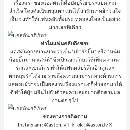
เรื่องแรกของแอสตัน
ก็คือปังปุริเย่
ประสบความ
สำเร็จ
โด่งดังเป็นพลุแตก
เล่นได้น่ารักน่าหยิกจนใจ
เจ็บ
จนทำให้แฟนคลับทั้งประเทศหลงใหลเป็นอย่าง
มากเลยทีเดียว
ทำไมแฟนคลับถึงชอบ
แอสตันถูกขนานนามว่าเป็น
“เจ้ารักยิ้ม”
หรือ
“หนุ่ม
น้อยยิ้มมาหาเสน่ห์”
ซึ่งเป็นเอกลักษณ์ที่เพิ่มความน่า
รักและเป็นมิตร
ทำให้แฟนคลับรู้สึกเอ็นดูและ
ตกหลุมรักได้ง่าย
รวมถึงความสามารถทางด้านการ
แสดงแม้ว่าจะเป็นผลงานเรื่องแรกแต่ก็
ทำออกมาได้
ดี
ทำให้ผู้ชมอินไปกับตัวละครและอยากติดตามผล
งานต่อ
ๆ ไป
ช่องทางการติดตาม
Instagram : @aston.lv
TikTok : @aston.lv
X