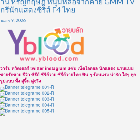
านิ หิรัญกฤษฎิ์ หนุ่มหล่อจากค่าย GMM TV
ีกรีนักแสดงซีรีส์ F4 ไทย
nuary 9, 2026
วาร์ป ทวิตเตอร์ twitter instagram แซ่บ เน็ตไอดอล นักแสดง นาบแบบ
ชายรักชาย รีวิว ซีรีย์ ซีรีย์วาย ซีรี่ย์วายไทย ฟิน ๆ ร้อนแรง น่ารัก ใสๆ ทุก
รูปแบบ ทั้ง คู่จิ้น คู่จริง