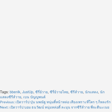
Tags:
bbenlk
,
JustUp
,
ซีรี่ย์วาย
,
ซีรี่ย์วายไทย
,
ซีรีส์วาย
,
นักแสดง
,
นัก
แสดงซีรีส์วาย
,
เบน บัญญพนต์
Post
Previous:
เปิดวาร์ป บุ๋น นพณัฐ หนุ่มตี๋หน้าหล่อ เสียงเพราะที่ใคร ๆ ก็หลงรัก
Next:
เปิดวาร์ป บอม ธนวัฒน์ หนุ่มหล่อตี๋ ละมุน จากซีรีส์วาย พี่จะตีนะเนย
navigation