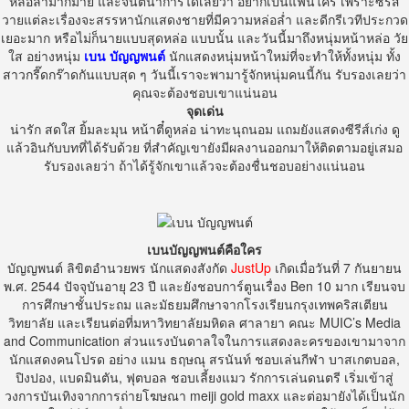
หล่อล่ำมากมาย และจินตนาการได้เลยว่า อยากเป็นแฟนใคร เพราะซีรีส์
วายแต่ละเรื่องจะสรรหานักแสดงชายที่มีความหล่อล่ำ และดีกรีเวทีประกวด
เยอะมาก หรือไม่ก็นายแบบสุดหล่อ แบบนั้น และวันนี้มาถึงหนุ่มหน้าหล่อ วัย
ใส อย่างหนุ่ม
เบน บัญญพนต์
นักแสดงหนุ่มหน้าใหม่ที่จะทำให้ทั้งหนุ่ม ทั้ง
สาวกรี๊ดกร๊าดกันแบบสุด ๆ วันนี้เราจะพามารู้จักหนุ่มคนนี้กัน รับรองเลยว่า
คุณจะต้องชอบเขาแน่นอน
จุดเด่น
น่ารัก สดใส ยิ้มละมุน หน้าตี๋ดูหล่อ น่าทะนุถนอม แถมยังแสดงซีรีส์เก่ง ดู
แล้วอินกับบทที่ได้รับด้วย ที่สำคัญเขายังมีผลงานออกมาให้ติดตามอยู่เสมอ
รับรองเลยว่า ถ้าได้รู้จักเขาแล้วจะต้องชื่นชอบอย่างแน่นอน
เบนบัญญพนต์คือใคร
บัญญพนต์ ลิขิตอำนวยพร นักแสดงสังกัด
JustUp
เกิดเมื่อวันที่ 7 กันยายน
พ.ศ. 2544 ปัจจุบันอายุ 23 ปี และยังชอบการ์ตูนเรื่อง Ben 10 มาก เรียนจบ
การศึกษาชั้นประถม และมัธยมศึกษาจากโรงเรียนกรุงเทพคริสเตียน
วิทยาลัย และเรียนต่อที่มหาวิทยาลัยมหิดล ศาลายา คณะ MUIC’s Media
and Communication ส่วนแรงบันดาลใจในการแสดงละครของเขามาจาก
นักแสดงคนโปรด อย่าง แมน ธฤษณุ สรนันท์ ชอบเล่นกีฬา บาสเกตบอล,
ปิงปอง, แบดมินตัน, ฟุตบอล ชอบเลี้ยงแมว รักการเล่นดนตรี เริ่มเข้าสู่
วงการบันเทิงจากการถ่ายโฆษณา meiji gold maxx และต่อมายังได้เป็นนัก