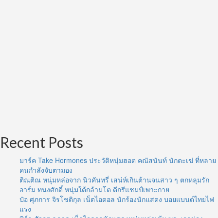
Recent Posts
มาร์ค Take Hormones ประวัติหนุ่มฮอต คณัสนันท์ นักตะเฆ่ ที่หลาย
คนกำลังจับตามอง
ติณติณ หนุ่มหล่อจาก นิวคันทรี่ เสน่ห์เกินต้านจนสาว ๆ ตกหลุมรัก
อาร์ม ทนงศักดิ์ หนุ่มใต้กล้ามโต ดีกรีแชมป์เพาะกาย
ป๋อ ศุภการ จิรโชติกุล เน็ตไอดอล นักร้องนักแสดง บอยแบนด์ไทยไฟ
แรง