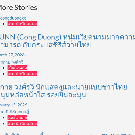
ore Stories
แนะนำนักแสดง
UNN (Cong Duong) หนุ่มเวียดนามมากควา
ามารถ กับกระแสซีรีส์วายไทย
rch 27, 2026
เน็ตไอดอล
แนะนำนักแสดง
กาย วงศ์รวี นักแสดงและนายแบบชาวไทย
นุ่มหล่อหน้าใส รอยยิ้มละมุน
nuary 15, 2026
เน็ตไอดอล
แนะนำนักแสดง