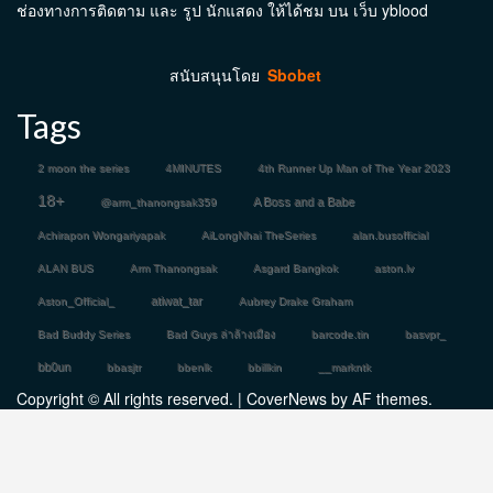
ช่องทางการติดตาม และ รูป นักแสดง ให้ได้ชม บน เว็บ yblood
สนับสนุนโดย
Sbobet
Tags
2 moon the series
4MINUTES
4th Runner Up Man of The Year 2023
18+
A Boss and a Babe
@arm_thanongsak359
Achirapon Wongariyapak
AiLongNhai TheSeries
alan.busofficial
ALAN BUS
Arm Thanongsak
Asgard Bangkok
aston.lv
atiwat_tar
Aston_Official_
Aubrey Drake Graham
Bad Buddy Series
Bad Guys ล่าล้างเมือง
barcode.tin
basvpr_
bb0un
bbasjtr
bbenlk
bbillkin
__markntk
Copyright © All rights reserved.
|
CoverNews
by AF themes.