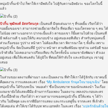
หนุ่มบิวกิ้นเข้าไป ก็พาให้เรามีพลังใจ ไปสู้กับความอิหยังวะ ของโลกใบนี้
แล้ว
บิวกิ้น
พุฒิพงศ์ อัสสรัตนกุล
เป็นคนที่ มีจุดเด่นมาก ๆ ที่รอยยิ้ม เรียกได้ว่า
รอยยิ้มของเขา สามารถช่วยเยี่ยวยาจิตใจ ที่ห่อเหี่ยว ของใครหลาย ๆ คน ได้
ไม่น้อย เพราะนอกจาก ปากจะยิ้มแล้ว ตาของเขา ก็ยิ้มตามไปด้วย เป็นคนที่
มี พลังงานดี ๆ มอบให้กับ คนรอบข้าง อยู่เสมอเลยทีเดียว สำหรับหนุ่มคนนี้
ส่วนเรื่องของ รูปร่าง หน้าตา ไม่ต้องเสียเวลา พิจารณาใด ๆ ทั้งสิ้น เพราะ
หนุ่มบิวกิ้น จัดเป็นคนที่มี รูปร่าง หน้าตา ตามพิมพ์นิยม ทุกส่วน แต่ข้อดี ของ
เจ้าตัวคือ ไม่เคยเอามาเปรียบเทียบ กับใครทั้งนั้น แถมเขายังพัฒนา ตัวเอง
อยู่เสมอ เพื่อให้แฟนคลับ ได้ภูมิใจ ที่ค่อยให้กำลังใจ และสนับสนุน เขาอยู่
เสมอ
ในส่วนของ ผลงานที่ผ่านมา และเป็นผลงาน ที่ทำให้เราได้รู้จักกับ เขาคนนี้
คือผลงาน การแสดงละคร เรื่อง
“My Ambulance รักฉุดใจนายฉุกเฉิน”
โดย
หนุ่มบิวกิ้น ได้รับบทเป็น
‘
หมอเต๋า’
ซึ่งเป็นบทบาท ของนักแสดงนำ ในเรื่อง
แถมเขายังได้แสดงฝีมือ ด้านการร้องเพลง ในผลงาน เพลงประกอบละคร
เรื่องนี้อีกด้วย เรียกได้ว่า ความสามารถของหนุ่มบิวกิ้น มีให้แฟน ๆ ได้ว้า
วกัน ไม่มีหยุด และจากฝีมือการแสดง และกระแสคู่จิ้น จากละคร ที่เจ้าตัว
ได้เคยเล่น ทำให้เขาได้รับบท พระเอกหลัก ในละคร เรื่อง
“แปลรักฉันด้วยใจ