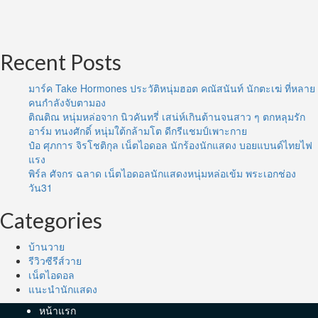
Recent Posts
มาร์ค Take Hormones ประวัติหนุ่มฮอต คณัสนันท์ นักตะเฆ่ ที่หลาย
คนกำลังจับตามอง
ติณติณ หนุ่มหล่อจาก นิวคันทรี่ เสน่ห์เกินต้านจนสาว ๆ ตกหลุมรัก
อาร์ม ทนงศักดิ์ หนุ่มใต้กล้ามโต ดีกรีแชมป์เพาะกาย
ป๋อ ศุภการ จิรโชติกุล เน็ตไอดอล นักร้องนักแสดง บอยแบนด์ไทยไฟ
แรง
พิร์ล ศัจกร ฉลาด เน็ตไอดอลนักแสดงหนุ่มหล่อเข้ม พระเอกช่อง
วัน31
Categories
บ้านวาย
รีวิวซีรีส์วาย
เน็ตไอดอล
แนะนำนักแสดง
หน้าแรก