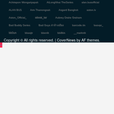
Achirapon Wongariyapak
AiLongNhai TheSeries
alan.busofficial
ALAN BUS
Arm Thanongsak
Asgard Bangkok
aston.lv
atiwat_tar
Aston_Official_
Aubrey Drake Graham
Bad Buddy Series
Bad Guys ล่าล้างเมือง
barcode.tin
basvpr_
bb0un
bbasjtr
bbenlk
bbillkin
__markntk
Copyright © All rights reserved.
|
CoverNews
by AF themes.