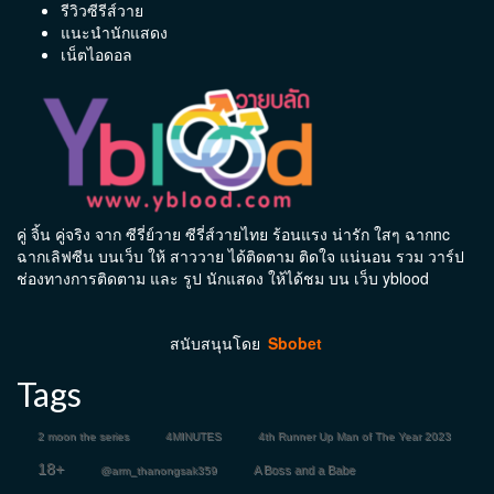
รีวิวซีรีส์วาย
แนะนำนักแสดง
เน็ตไอดอล
คู่ จิ้น คู่จริง จาก ซีรี่ย์วาย ซีรี่ส์วายไทย ร้อนแรง น่ารัก ใสๆ ฉากnc
ฉากเลิฟซีน บนเว็บ ให้ สาววาย ได้ติดตาม ติดใจ แน่นอน รวม วาร์ป
ช่องทางการติดตาม และ รูป นักแสดง ให้ได้ชม บน เว็บ yblood
สนับสนุนโดย
Sbobet
Tags
2 moon the series
4MINUTES
4th Runner Up Man of The Year 2023
18+
A Boss and a Babe
@arm_thanongsak359