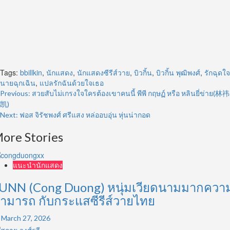
Tags:
bbillkin
,
นักแสดง
,
นักแสดงซีรีส์วาย
,
บิวกิ้น
,
บิวกิ้น พุฒิพงศ์
,
รักฉุดใจ
นายฉุกเฉิน
,
แปลรักฉันด้วยใจเธอ
Post
Previous:
สวยสับไม่เกรงใจใครต้องเขาคนนี้ พีพี กฤษฏ์ หรือ หลินยี่ข่าย(林祎
凯)
navigation
Next:
ฟอส จิรัชพงศ์ ศรีแสง หล่ออบอุ่น หุ่นน่ากอด
ore Stories
แนะนำนักแสดง
UNN (Cong Duong) หนุ่มเวียดนามมากควา
ามารถ กับกระแสซีรีส์วายไทย
March 27, 2026