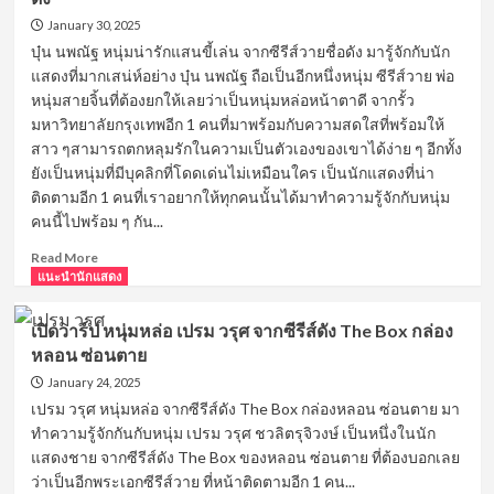
ป
นัก
January 30, 2025
แสดง
บุ๋น นพณัฐ หนุ่มน่ารักแสนขี้เล่น จากซีรีส์วายชื่อดัง มารู้จักกับนัก
จาก
แสดงที่มากเสน่ห์อย่าง บุ๋น นพณัฐ ถือเป็นอีกหนึ่งหนุ่ม ซีรีส์วาย พ่อ
ซี
หนุ่มสายจิ้นที่ต้องยกให้เลยว่าเป็นหนุ่มหล่อหน้าตาดี จากรั้ว
รีส์
มหาวิทยาลัยกรุงเทพอีก 1 คนที่มาพร้อมกับความสดใสที่พร้อมให้
วาย
สาว ๆสามารถตกหลุมรักในความเป็นตัวเองของเขาได้ง่าย ๆ อีกทั้ง
ปัน
ปัน
ยังเป็นหนุ่มที่มีบุคลิกที่โดดเด่นไม่เหมือนใคร เป็นนักแสดงที่น่า
ปัณณ์
ติดตามอีก 1 คนที่เราอยากให้ทุกคนนั้นได้มาทำความรู้จักกับหนุ่ม
ไหน
คนนี้ไปพร้อม ๆ กัน...
เฮีย
บอก
Read
Read More
ไม่
more
แนะนำนักแสดง
ชอบ
about
เด็ก
เปิด
เปิดวาร์ป หนุ่มหล่อ เปรม วรุศ จากซีรีส์ดัง The Box กล่อง
วาร์
หลอน ซ่อนตาย
ป
หนุ่ม
January 24, 2025
น่า
เปรม วรุศ หนุ่มหล่อ จากซีรีส์ดัง The Box กล่องหลอน ซ่อนตาย มา
รัก
ทำความรู้จักกันกับหนุ่ม เปรม วรุศ ชวลิตรุจิวงษ์ เป็นหนึ่งในนัก
แสน
แสดงชาย จากซีรีส์ดัง The Box ของหลอน ซ่อนตาย ที่ต้องบอกเลย
ขี้
ว่าเป็นอีกพระเอกซีรีส์วาย ที่หน้าติดตามอีก 1 คน...
เล่น