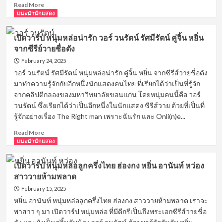
Read
Read More
KinnPorsche
more
แนะนำนักแสดง
The
about
Series
เปิด
เปิดวาร์ป หนุ่มหล่อน่ารัก วอร์ วนรัตน์ รัศมีรัตน์ คู่จิ้น หยิ่น
วาร์
จากซีรีย์วายชื่อดัง
ป
สุด
February 24, 2025
หล่อ
วอร์ วนรัตน์ รัศมีรัตน์ หนุ่มหล่อน่ารัก คู่จิ้น หยิ่น จากซีรีส์วายชื่อดัง
หน้า
มาทำความรู้จักกับอีกหนึ่งนักแสดงคนไทย ที่เรียกได้ว่าเป็นที่รู้จัก
ใส
จากคลิปตีกลองของมหาวิทยาลัยขอนแก่น โดยหนุ่มคนนี้คือ วอร์
ปูน
วนรัตน์ ซึ่งเรียกได้ว่าเป็นอีกหนึ่งในนักแสดง ซีรีส์วาย ด้วยที่เป็นที่
ปั้น
รู้จักอย่างเรื่อง The Right man เพราะฉันรัก และ Onli(n)e...
จิต
บุณย์
Read
Read More
พระเอก
more
แนะนำนักแสดง
จาก
about
ซี
เปิด
รีย์
เปิดวาร์ป หนุ่มหล่อลูกครึ่งไทย ฮ่องกง หยิ่น อานันท์ หว่อง
วาร์
วาย
สาววายห้ามพลาด
ป
เรื่อง
หนุ่ม
February 15, 2025
เรียก
หล่อ
หยิ่น อานันท์ หนุ่มหล่อลูกครึ่งไทย ฮ่องกง สาววายห้ามพลาด เราจะ
แด๊ด
น่า
สิ
พาสาว ๆ มา เปิดวาร์ป หนุ่มหล่อ ที่มีดีกรีเป็นถึงพระเอกซีรีส์วายชื่อ
รัก
ธาร