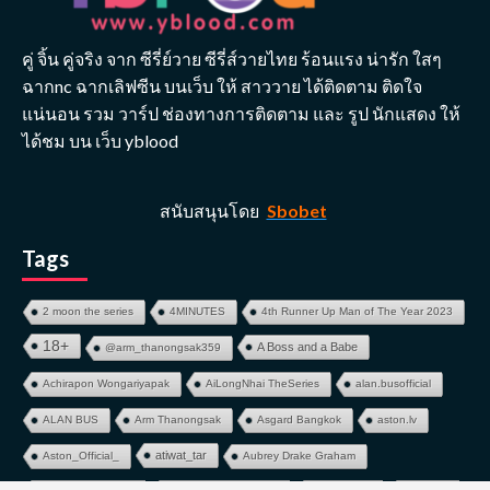
คู่ จิ้น คู่จริง จาก ซีรี่ย์วาย ซีรี่ส์วายไทย ร้อนแรง น่ารัก ใสๆ
ฉากnc ฉากเลิฟซีน บนเว็บ ให้ สาววาย ได้ติดตาม ติดใจ
แน่นอน รวม วาร์ป ช่องทางการติดตาม และ รูป นักแสดง ให้
ได้ชม บน เว็บ yblood
สนับสนุนโดย
Sbobet
Tags
2 moon the series
4MINUTES
4th Runner Up Man of The Year 2023
18+
A Boss and a Babe
@arm_thanongsak359
Achirapon Wongariyapak
AiLongNhai TheSeries
alan.busofficial
ALAN BUS
Arm Thanongsak
Asgard Bangkok
aston.lv
atiwat_tar
Aston_Official_
Aubrey Drake Graham