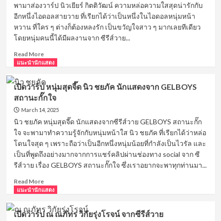
ป้า
พามาส่องวาร์ป นิวเยียร์ กิตติวัฒน์ ความหล่อความใสสุดน่ารักกับ
หล่อ
อีกหนึ่งไอดอลสายวาย ที่เรียกได้ว่าเป็นหนึ่งในไอดอลหนุ่มหน้า
ตี๋
หวาน ที่ใคร ๆ ต่างก็ต้องหลงรัก เป็นขวัญใจสาว ๆ มากเลยทีเดียว
สุด
โดยหนุ่มคนนี้ได้มีผลงานจาก ซีรีส์วาย...
เท่ห์
เล้ง
Read
Read More
ธนพล
more
แนะนำนักแสดง
จาก
about
ซี
เปิด
รีส์ Kidnap
เปิดวาร์ป หนุ่มสุดจี๊ด นิว ชยภัค นักแสดงจาก GELBOYS
วาร์
ลับ-
สถานะกั๊กใจ
ป
จ้าง-
ไอ
March 14, 2025
รัก
ดอล
นิว ชยภัค หนุ่มสุดจี๊ด นักแสดงจากซีรีส์วาย GELBOYS สถานะกั๊ก
หนุ่ม
ใจ จะพามาทำความรู้จักกับหนุ่มหน้าใส นิว ชยภัค ที่เรียกได้ว่าหล่อ
หน้า
โดนใจสุด ๆ เพราะถือว่าเป็นอีกหนึ่งหนุ่มน้อยที่กำลังเป็นไวรัล และ
หวาน
เป็นที่พูดถึงอย่างมากจากการแชร์คลิปผ่านช่องทาง social จาก ซี
นิ
รีส์วาย เรื่อง GELBOYS สถานะกั๊กใจ ซึ่งเราอยากจะพาทุกท่านมา...
ว
เยีย
Read
Read More
ร์
more
แนะนำนักแสดง
กิตติ
about
วัฒน์
เปิด
What
เปิดวาร์ป ณ ณภัทร วิกัยรุ่งโรจน์ จากซีรีส์วาย
วาร์