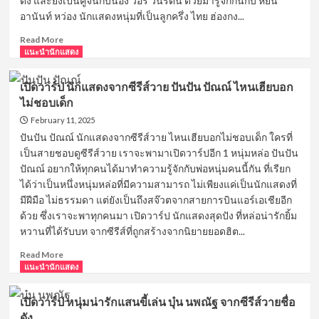
ดัง และยังเป็นคู่จิ้นกับน้อง วอร์ วนรัตน์ ด้วยมารู้จักกันกับ หยิ่น
วอร์
อานันท์ หว่อง นักแสดงหนุ่มที่เป็นลูกครึ่ง ไทย ฮ่องกง...
วน
รัตน์
Read
Read More
รัศมี
more
แนะนำนักแสดง
รัตน์
about
คู่
เปิด
เปิดวาร์ป นักแสดงจากซีรีส์วาย ปันปัน ปัณณ์ ไหนเฮียบอก
จิ้น
วาร์
หยิ่น
ไม่ชอบเด็ก
ป
จาก
หนุ่ม
February 11, 2025
ซี
หล่อ
ปันปัน ปัณณ์ นักแสดงจากซีรีส์วาย ไหนเฮียบอกไม่ชอบเด็ก ใครที่
รีย์
ลูก
เป็นสายชอบดูซีรีส์วาย เราจะพามาเปิดวาร์ปอีก 1 หนุ่มหล่อ ปันปัน
วาย
ครึ่ง
ชื่อ
ปัณณ์ อยากให้ทุกคนได้มาทำความรู้จักกับพ่อหนุ่มคนนี้กัน ที่เรียก
ไทย
ดัง
ได้ว่าเป็นหนึ่งหนุ่มหล่อที่มีความสามารถ ไม่เพียงแค่เป็นนักแสดงที่
ฮ่องกง
มีฝีมือ ไม่ธรรมดา แต่ยังเป็นถึงสจ๊วตจากสายการบินแอร์เอเชียอีก
หยิ่น
อานันท์
ด้วย ซึ่งเราจะพาทุกคนมา เปิดวาร์ป นักแสดงสุดปัง ที่หล่อน่ารักยิ้ม
ห
หวานที่ได้รับบท จากซีรีส์ที่ถูกสร้างจากนิยายยอดฮิต...
ว่อง
Read
สาว
Read More
more
แนะนำนักแสดง
วาย
about
ห้าม
เปิด
พลาด
เปิดวาร์ป หนุ่มน่ารักแสนขี้เล่น บุ๋น นพณัฐ จากซีรีส์วายชื่อ
วาร์
ดัง