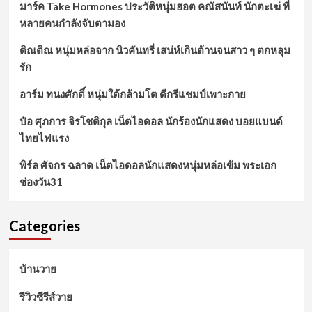
มาร์ค Take Hormones ประวัติหนุ่มฮอต คณัสนันท์ นักตะเฆ่ ที่
หลายคนกำลังจับตามอง
ติณติณ หนุ่มหล่อจาก นิวคันทรี่ เสน่ห์เกินต้านจนสาว ๆ ตกหลุม
รัก
อาร์ม ทนงศักดิ์ หนุ่มใต้กล้ามโต ดีกรีแชมป์เพาะกาย
ป๋อ ศุภการ จิรโชติกุล เน็ตไอดอล นักร้องนักแสดง บอยแบนด์
ไทยไฟแรง
พิร์ล ศัจกร ฉลาด เน็ตไอดอลนักแสดงหนุ่มหล่อเข้ม พระเอก
ช่องวัน31
Categories
บ้านวาย
รีวิวซีรีส์วาย