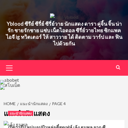
Skip
to
content
Yblood ซีรีย์ ซีรี่ย์ ซีรี่ย์วาย นักแสดง ดารา คู่จิ้น จิ้น น่า
รัก ชายรักชาย แซ่บ เน็ตไอดอล ซีรี่ย์วายไทย ซิกแพค
ไอจี ig ทวิตเตอร์ ให้ สาววาย ได้ ติดตาม วาร์ป และ ฟิน
ไปด้วยกัน
Primary
Menu
HOME
แนะนำนักแสดง
PAGE 4
แนะนำนักแสดง
แนะนำนักแสดง
เปิดวาร์ป หนุ่มอปป้าหล่อตี๋สุดเท่ห์ เล้ง ธนพล จาก ซี