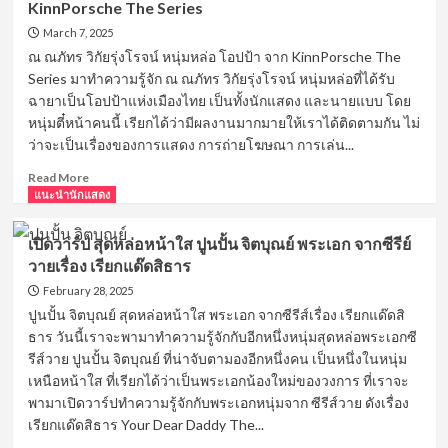
The
KinnPorsche The Series
ป
Duck
หนุ่ม
March 7, 2025
The
สุด
ณ ณภัทร วิกัยรุ่งโรจน์ หนุ่มหล่อ โอปป้า จาก KinnPorsche The
Series
จี๊ด
Series มาทำความรู้จัก ณ ณภัทร วิกัยรุ่งโรจน์ หนุ่มหล่อที่ได้รับ
นิว
ฉายาเป็นโอปป้าแห่งเมืองไทย เป็นทั้งนักแสดง และนายแบบ โดย
ชย
หนุ่มตี๋หน้าคนนี้ เรียกได้ว่ามีผลงานมากมายให้เราได้ติดตามกัน ไม่
ภัค
ว่าจะเป็นเรื่องของการแสดง การถ่ายโฆษณา การเล่น...
นัก
แสดง
Read
Read More
จาก
more
แนะนำนักแสดง
GELBOYS
about
สถานะ
เปิด
กั๊ก
เปิดวาร์ป สุดหล่อหน้าใส ปูนปั้น จิตบุณย์ พระเอก จากซีรีย์
วาร์
ใจ
วายเรื่อง เรียกแด๊ดสิธาร
ป
ณ
February 28, 2025
ณ
ปูนปั้น จิตบุณย์ สุดหล่อหน้าใส พระเอก จากซีรีส์เรื่อง เรียกแด๊ดสิ
ภัทร
ธาร วันนี้เราจะพามาทำความรู้จักกับอีกหนึ่งหนุ่มสุดหล่อพระเอกซี
วิกัย
รีส์วาย ปูนปั้น จิตบุณย์ ที่น่าจับตามองอีกหนึ่งคน เป็นหนึ่งในหนุ่ม
รุ่งโรจน์
เหนือหน้าใส ที่เรียกได้ว่าเป็นพระเอกน้องใหม่ของวงการ ที่เราจะ
จาก
พามาเปิดวาร์ปทำความรู้จักกับพระเอกหนุ่มจาก ซีรีส์วาย ดังเรื่อง
ซี
รีส์
เรียกแด๊ดสิธาร Your Dear Daddy The...
วาย