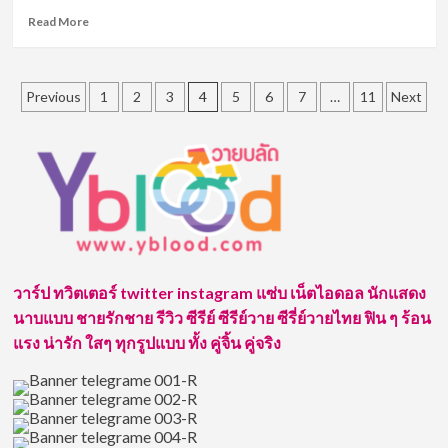
บุ๋น
Read
Read More
นพณัฐ
more
จาก
about
ซี
เปิด
Posts
รีส์
วาร์
Previous
1
2
3
4
5
6
7
…
11
Next
วาย
ป
pagination
ชื่อ
หนุ่ม
ดัง
หล่อ
เปรม
วรุศ
จาก
ซี
รีส์
ดัง
The
วาร์ป ทวิตเตอร์ twitter instagram แซ่บ เน็ตไอดอล นักแสดง
Box
นาบแบบ ชายรักชาย รีวิว ซีรีย์ ซีรีย์วาย ซีรี่ย์วายไทย ฟิน ๆ ร้อน
กล่อง
แรง น่ารัก ใสๆ ทุกรูปแบบ ทั้ง คู่จิ้น คู่จริง
หลอน
ซ่อน
ตาย