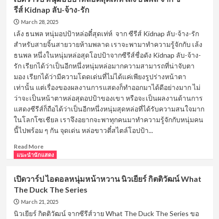
รีส์ Kidnap ลับ-จ้าง-รัก
March 28, 2025
เล้ง ธนพล หนุ่มอปป้าหล่อตี๋สุดเท่ห์ จาก ซีรีส์ Kidnap ลับ-จ้าง-รัก
สำหรับสายจิ้นสายวายห้ามพลาด เราจะพามาทำความรู้จักกับ เล้ง
ธนพล หนึ่งในหนุ่มหล่อสุดโอปป้าจากซีรีส์ชื่อดัง Kidnap ลับ-จ้าง-
รัก เรียกได้ว่าเป็นอีกหนึ่งหนุ่มหล่อมากความสามารถที่น่าจับตา
มอง เรียกได้ว่ามีความโดดเด่นที่ไม่ได้แค่เพียงรูปร่างหน้าตา
เท่านั้น แต่เรื่องของผลงานการแสดงก็ทำออกมาได้ดีอย่างมาก ไม่
ว่าจะเป็นหน้าตาหล่อสุดอปป้าของเขา หรือจะเป็นผลงานด้านการ
แสดงซีรีส์ก็ถือได้ว่าเป็นอีกหนึ่งหนุ่มสุดหล่อที่ได้รับความสนใจมาก
ในโลกโซเชียล เราจึงอยากจะพาทุกคนมาทำความรู้จักกับหนุ่มคน
นี้ไปพร้อม ๆ กัน จุดเด่น หล่อขาวตี๋สไตล์โอปป้า...
Read
Read More
more
แนะนำนักแสดง
about
เปิด
เปิดวาร์ป ไอดอลหนุ่มหน้าหวาน นิวเยียร์ กิตติวัฒน์ What
วาร์
The Duck The Series
ป
หนุ่ม
March 21, 2025
อป
นิวเยียร์ กิตติวัฒน์ จากซีรีส์วาย What The Duck The Series ขอ