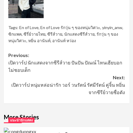
Tags:
En of Love
,
En of Love รักวุ่น ๆ ของหนุ่มวิศวะ
,
yinyin_anw
,
ซิกแพค
,
ซีรี่ย์วายไทย
,
ซีรีส์วาย
,
นักแสดงซีรีส์วาย
,
รักวุ่น ๆ ของ
หนุ่มวิศวะ
,
หยิ่น อานันท์
,
อานันท์ หว่อง
Post
Previous:
เปิดวาร์ป นักแสดงจากซีรีส์วาย ปันปัน ปัณณ์ ไหนเฮียบอก
navigation
ไม่ชอบเด็ก
Next:
เปิดวาร์ป หนุ่มหล่อน่ารัก วอร์ วนรัตน์ รัศมีรัตน์ คู่จิ้น หยิ่น
จากซีรีย์วายชื่อดัง
More Stories
แนะนำนักแสดง