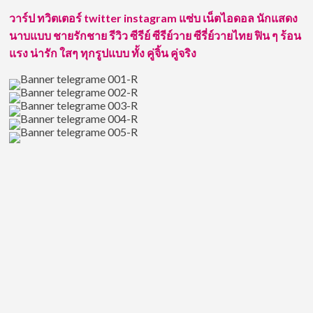
วาร์ป ทวิตเตอร์ twitter instagram แซ่บ เน็ตไอดอล นักแสดง
นาบแบบ ชายรักชาย รีวิว ซีรีย์ ซีรีย์วาย ซีรี่ย์วายไทย ฟิน ๆ ร้อน
แรง น่ารัก ใสๆ ทุกรูปแบบ ทั้ง คู่จิ้น คู่จริง