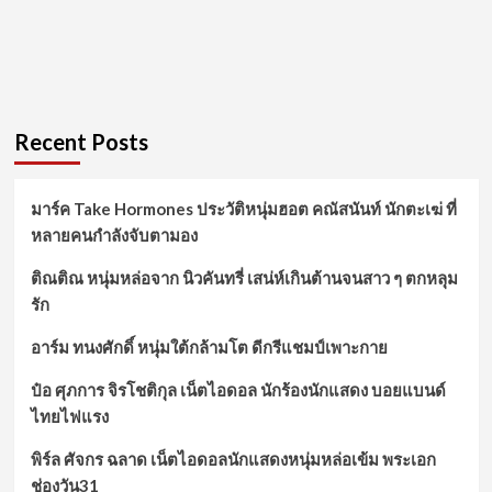
Recent Posts
มาร์ค Take Hormones ประวัติหนุ่มฮอต คณัสนันท์ นักตะเฆ่ ที่
หลายคนกำลังจับตามอง
ติณติณ หนุ่มหล่อจาก นิวคันทรี่ เสน่ห์เกินต้านจนสาว ๆ ตกหลุม
รัก
อาร์ม ทนงศักดิ์ หนุ่มใต้กล้ามโต ดีกรีแชมป์เพาะกาย
ป๋อ ศุภการ จิรโชติกุล เน็ตไอดอล นักร้องนักแสดง บอยแบนด์
ไทยไฟแรง
พิร์ล ศัจกร ฉลาด เน็ตไอดอลนักแสดงหนุ่มหล่อเข้ม พระเอก
ช่องวัน31