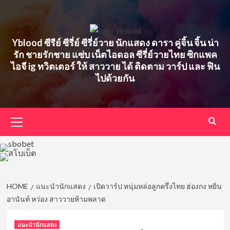
Skip
to
content
Yblood ซีรีย์ ซีรี่ย์ ซีรี่ย์วาย นักแสดง ดารา คู่จิ้น จิ้น น่า
รัก ชายรักชาย แซ่บ เน็ตไอดอล ซีรี่ย์วายไทย ซิกแพค
ไอจี ig ทวิตเตอร์ ให้ สาววาย ได้ ติดตาม วาร์ป และ ฟิน
ไปด้วยกัน
Primary
Menu
HOME
แนะนำนักแสดง
เปิดวาร์ป หนุ่มหล่อลูกครึ่งไทย ฮ่องกง หยิ่น
อานันท์ หว่อง สาววายห้ามพลาด
แนะนำนักแสดง