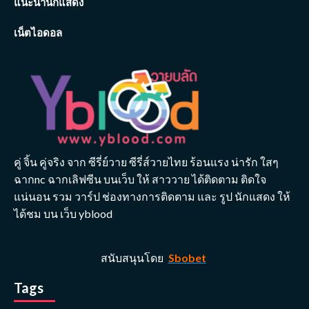
แนะนำนักแสดง
เน็ตไอดอล
คู่ จิ้น คู่จริง จาก ซีรี่ย์วาย ซีรี่ส์วายไทย ร้อนแรง น่ารัก ใสๆ
ฉากnc ฉากเลิฟซีน บนเว็บ ให้ สาววาย ได้ติดตาม ติดใจ
แน่นอน รวม วาร์ป ช่องทางการติดตาม และ รูป นักแสดง ให้
ได้ชม บน เว็บ yblood
สนับสนุนโดย
Sbobet
Tags