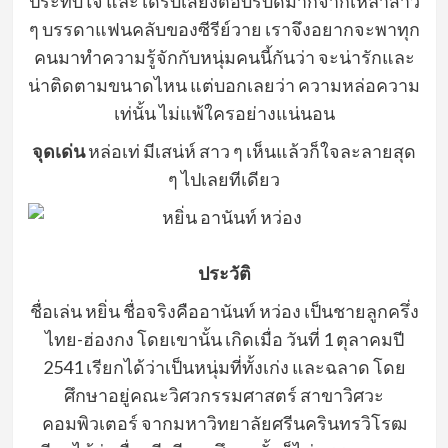
ประทับใจ และได้รับเสียงตอบรับดีมากจากเหล่าสาว
ๆ บรรดาแฟนคลับของซีรีย์วาย เราจึงอยากจะพาทุก
คนมาทำความรู้จักกับหนุ่มคนนี้กันว่า จะน่ารักและ
น่าติดตามขนาดไหน แต่บอกเลยว่า ความหล่อความ
เท่นั้น ไม่แพ้ใครอย่างแน่นอน
จุดเด่น
หล่อเท่ มีเสน่ห์ สาว ๆ เห็นแล้วก็ใจละลายสุด
ๆ ไปเลยทีเดียว
ประวัติ
ชื่อเล่น หยิ่น ชื่อจริงคืออานันท์ หว่อง เป็นชายลูกครึ่ง
ไทย-ฮ่องกง โดยเขานั้น เกิดเมื่อ วันที่ 1 ตุลาคมปี
2541 เรียกได้ว่าเป็นหนุ่มที่ทั้งเก่ง และฉลาด โดย
ศึกษาอยู่คณะวิศวกรรมศาสตร์ สาขาวิศวะ
คอมพิวเตอร์ จากมหาวิทยาลัยศรีนครินทรวิโรฒ