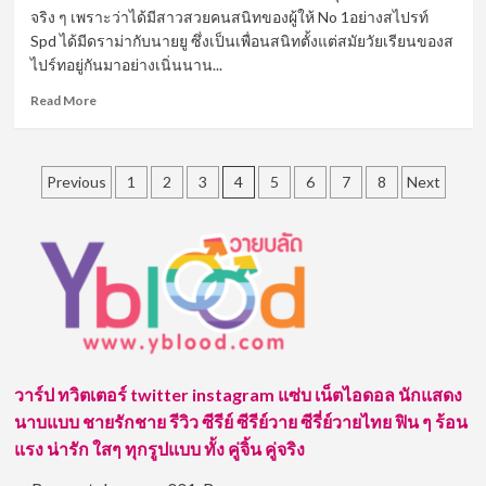
จริง ๆ เพราะว่าได้มีสาวสวยคนสนิทของผู้ให้ No 1อย่างสไปรท์
ลิเก
Spd ได้มีดราม่ากับนายยู ซึ่งเป็นเพื่อนสนิทตั้งแต่สมัยวัยเรียนของส
หน้า
หวาน
ไปร์ทอยู่กันมาอย่างเนิ่นนาน...
ขวัญใจ
Read
Read More
แม่
more
ยก
about
ทั้ง
เปิด
ประเทศ
Posts
วาร์
Previous
1
2
3
4
5
6
7
8
Next
ป
pagination
ยู
SPD
อีก
หนึ่ง
หนุ่ม
หล่อ
หน้า
ตี๋
จาก
วาร์ป ทวิตเตอร์ twitter instagram แซ่บ เน็ตไอดอล นักแสดง
แก๊ง
นาบแบบ ชายรักชาย รีวิว ซีรีย์ ซีรีย์วาย ซีรี่ย์วายไทย ฟิน ๆ ร้อน
ค์
แรง น่ารัก ใสๆ ทุกรูปแบบ ทั้ง คู่จิ้น คู่จริง
Spd
ที่