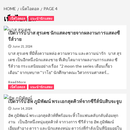
HOME
เน็ตไอดอล
PAGE 4
เน็ตไอดอล
เน็ตไอดอล
แนะนำนักแสดง
เปิดวาร์ป บาส สุรเดช นักแสดงชายจากผลงานการแสดงซี
รีส์วาย
June 21, 2024
บาส สุรเดช ที่มีทั้งความหล่อ ความหวาน และความน่ารัก บาส สุร
เดช เป็นอีกหนึ่งนักแสดงชาย ที่เติบโตมาจากผลงานการแสดง ซี
รีส์วาย กระแสนิยมอย่างเรื่อง "2 moon the series เดือนเกี้ยว
เดือน" จากบทบาท "วาโย" นักศึกษาคณะวิศวกรรมศาสตร์...
Read
Read More
more
เน็ตไอดอล
แนะนำนักแสดง
about
เปิด
เปิดวาร์ป อัพ ภูมิพัฒน์ พระเอกสุดคิวท์จากซีรีส์นับสิบจะจูบ
วาร์
June 14, 2024
ป
บาส
อัพ ภูมิพัฒน์ พระเอกสุดคิวท์ที่พร้อมจะหิ้วใจแฟนคลับกลับด้อมทุก
สุร
งาน เป็นอีกหนึ่งหนุ่มสุดคิวท์ จากวงการ ซีรีส์วาย อัพ ภูมิพัฒน์
เดช
เอี่ยมสำอาง ดารา และนักแสดงหนุ่ม ดาวรุ่งที่กำลังเป็นที่นิยมอยู่ใน