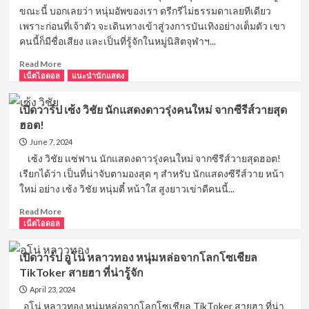
นัก
ขณะนี้ บอกเลยว่า หนุ่มอัพของเรา ดรีกรีไม่ธรรมดาเลยทีเดียว
แสดง
เพราะก่อนที่เจ้าตัว จะเดินทางเข้าสู่วงการบันเทิงอย่างเต็มตัว เขา
ชาย
คนนี้ก็มีชื่อเสียง และเป็นที่รู้จักในหมู่นิสิตจุฬาฯ...
จาก
ผล
Read
Read More
งานการ
more
เน็ตไอดอล
แนะนำนักแสดง
แสดง
about
ซี
เปิด
รีส์
เปิดวาร์ป เซ้ง วิชัย นักแสดงดาวรุ่งคนใหม่ จากซีรีส์วายสุด
วาร์
วาย
ฮอต!
ป
อัพ
June 7, 2024
ภูมิ
เซ้ง วิชัย แซ่ฟาน นักแสดงดาวรุ่งคนใหม่ จากซีรีส์วายสุดฮอต!
พัฒน์
เรียกได้ว่า เป็นที่น่าจับตามองสุด ๆ สำหรับ นักแสดงซีรีส์วาย หน้า
พระเอก
ใหม่ อย่าง เซ้ง วิชัย หนุ่มตี๋ หน้าใส สูงยาวเข่าดีคนนี้...
สุด
คิว
Read
Read More
ท์
more
เน็ตไอดอล
จาก
about
ซี
เปิด
เปิดวาร์ป อูโน่ หลาวทอง หนุ่มหล่อจากโลกโซเชียล
รีส์
วาร์
TikToker สายฮา ที่น่ารู้จัก
นับ
ป
สิบ
เซ้ง
April 23, 2024
จะ
วิชัย
อูโน่ หลาวทอง หนุ่มหล่อจากโลกโซเชียล TikToker สายฮา ที่น่า