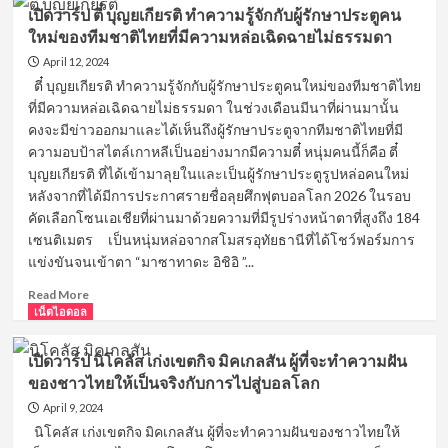
เปิด
ฮา
เปิดวาร์ป ตี๋ บุญยเกียรติ ทำความรู้จักกับผู้รักษาประตูคน
วาร์
ที่
ใหม่ของทีมชาติไทยที่มีความหล่อเฉิดฉายไม่ธรรมดา
ป
น่า
เจ
รู้จัก
April 12, 2024
อาร์
ตี๋ บุญยเกียรติ ทำความรู้จักกับผู้รักษาประตูคนใหม่ของทีมชาติไทย
น
ที่มีความหล่อเฉิดฉายไม่ธรรมดา ในช่วงเดือนมีนาที่ผ่านมานั้น
นท
คงจะมีข่าวออกมาและได้เห็นถึงผู้รักษาประตูจากทีมชาติไทยที่มี
พัทธ์
ความอบป้าสไตล์เกาหลีเป็นอย่างมากมีความตี๋ หนุ่มคนนี้ก็คือ ตี๋
บุตร
บุญยเกียรติ ที่ได้เข้ามาลุยในและเป็นผู้รักษาประตูรูปหล่อคนใหม่
พรม
อีก
หลังจากที่ได้มีการประกาศรายชื่อลุยศึกฟุตบอลโลก 2026 ในรอบ
หนึ่ง
คัดเลือกโซนเอเชียที่ผ่านมาด้วยความที่มีรูปร่างหน้าตาที่สูงถึง 184
แดน
เซนติเมตร เป็นหนุ่มหล่อจากสโมสรอุทัยธานีที่ได้โชว์ฟอร์มการ
ซ์
แข่งขันจนเข้าตา “มาซาทาดะ อิชิอิ ”...
เซอร์
คน
Read
Read More
ดัง
more
เน็ตไอดอล
จาก
about
ของ
เปิด
เปิดวาร์ป นิโคลัส เก่งเขตกิจ มิคเกลสัน ผู้ที่จะทำความฝัน
ลำไย
วาร์
ของชาวไทยให้เป็นจริงกับการไปสู่บอลโลก
ไห
ป
ทองคำ
ตี๋
April 9, 2024
บุญ
นิโคลัส เก่งเขตกิจ มิคเกลสัน ผู้ที่จะทำความฝันของชาวไทยให้
ย