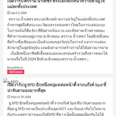
เปิดวาร์ป ศรราม น้ำเพชร พระเอกลิเกหน้าหวานขวัญใจ
ผู้
วาร์
แม่ยกทั้งประเทศ
ที่
ป
จะ
พี
April 2, 2024
ทำความ
พีร
ศรราม น้ำเพชร พระเอกลิเกหน้าหวานขวัญใจแม่ยกทั้งประเทศ
ฝัน
ชา
ถ้าหากพูดถึงศิลปะและวัฒนธรรมของชาวไทยในการแสดงแบบ
ของ
แดน
โบราณนั่นก็คือ ลิเก ที่มีอย่างเนิ่นนาน และมีหลายเจ้าหลายคณะ
ชาว
ซ์
ไทย
ที่ทำการแสดงอยู่มากมาย ลิเกคณะ ศรราม น้ำเพชร โดยอีกหนึ่งคน
เซอร์
ให้
ที่สร้างชื่อเสียงและเป็นตัวแทนของวัยรุ่นในการนำเอาการแสดง
สุด
เป็น
แซ่บ
ลิเกมาสู่ในยุคปัจจุบัน แถมยังสามารถสร้างรายได้ได้อย่างมากมาย
จริง
ของ
เป็นอีกหนึ่งอาชีพที่เลี้ยงตนเองและครอบครัวรวมถึงชาวคณะได้
กับ
ลำไย
มาจนถึงในปี 2024 อีกด้วย ลิเกคณะศรราม น้ำเพชร...
การ
ไห
ไป
ทองคำ
Read
Read More
สู่
more
เน็ตไอดอล
บอล
about
โลก
เปิด
เปิดวาร์ป ยู SPD อีกหนึ่งหนุ่มหล่อหน้าตี๋ จากแก๊งค์ Spd ที่
วาร์
น่าจับตามองมากที่สุด
ป
ศร
March 29, 2024
ราม
ยู SPD อีกหนึ่งหนุ่มหล่อหน้าตี๋ จากแก๊งค์ Spd ที่น่าจับตามองมาก
น้ำ
ที่สุด ยู SPD กลายเป็นประเด็นสุด HOT และร้อนฉ่ากันไปไม่นาน
เพชร
กับกระแสดราม่าของแก๊งค์SPD ที่ชาวเน็ตนั้นหยุดเผือกกันไม่ได้
พระเอก