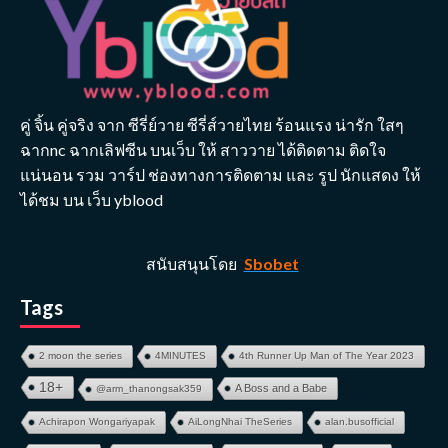
คู่ จิ้น คู่จริง จาก ซีรี่ย์วาย ซีรี่ส์วายไทย ร้อนแรง น่ารัก ใสๆ
ฉากnc ฉากเลิฟซีน บนเว็บ ให้ สาววาย ได้ติดตาม ติดใจ
แน่นอน รวม วาร์ป ช่องทางการติดตาม และ รูป นักแสดง ให้
ได้ชม บน เว็บ yblood
สนับสนุนโดย
Sbobet
Tags
2 moon the series
4MINUTES
4th Runner Up Man of The Year 2023
18+
A Boss and a Babe
@arm_thanongsak359
Achirapon Wongariyapak
AiLongNhai TheSeries
alan.busofficial