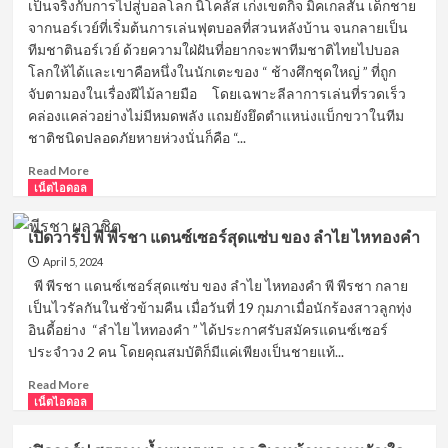
เป็นจริงกับการไปสู่บอลโลก นิโคลัส เก่งเขตกิจ มิคเกลสัน เด็กชาย
เกียรติ
จากนอร์เวย์ที่เริ่มต้นการเล่นฟุตบอลที่สวนหลังบ้าน จนกลายเป็น
ทำความ
ทีมชาตินอร์เวย์ ด้วยความใฝ่ฝันที่อยากจะพาทีมชาติไทยไปบอล
รู้จัก
โลกให้ได้และเขาคือหนึ่งในนักเตะของ “ ช้างศึกชุดใหญ่ ” ที่ถูก
กับ
ผู้
จับตามองในเรื่องฝีไม้ลายมือ โดยเฉพาะลีลาการเล่นที่รวดเร็ว
รักษา
คล่องแคล่วอย่างไม่มีหมดพลัง แถมยังยึดตำแหน่งแบ็กขวาในทีม
ประตู
ชาติชนิดปลอดภัยหายห่วงนั่นก็คือ “...
คน
ใหม่
Read
Read More
ของ
more
เน็ตไอดอล
ทีม
about
ชาติ
เปิด
เปิดวาร์ป พี พีรชา แดนซ์เซอร์สุดแซ่บ ของ ลำไย ไหทองคำ
ไทย
วาร์
ที่
April 5, 2024
ป
มี
นิ
พี พีรชา แดนซ์เซอร์สุดแซ่บ ของ ลำไย ไหทองคำ พี พีรชา กลาย
ความ
โคลั
เป็นไวรัลกันในชั่วข้ามคืน เมื่อวันที่ 19 กุมภาเมื่อนักร้องสาวลูกทุ่ง
หล่อ
ส
อินดี้อย่าง “ลำไย ไหทองคำ ” ได้ประกาศรับสมัครแดนซ์เซอร์
เฉิด
เก่ง
ประจำวง 2 คน โดยคุณสมบัติก็มีแค่เพียงเป็นชายแท้...
ฉาย
เขต
ไม่
กิจ
Read
Read More
ธรรมดา
มิค
more
เน็ตไอดอล
เก
about
ลสัน
เปิด