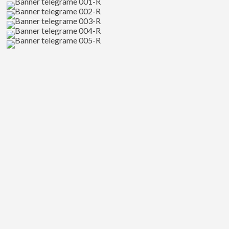
น่า
จับตา
มอง
มาก
ที่สุด