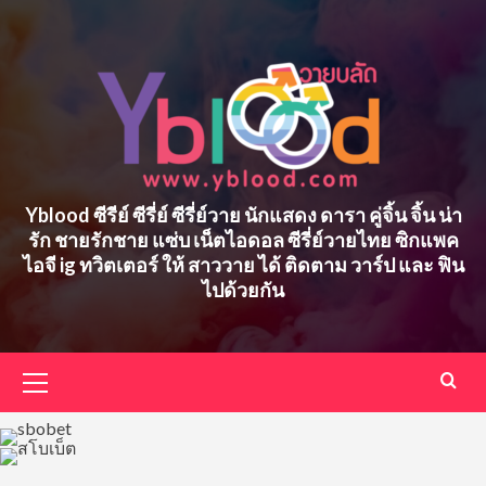
Skip
to
content
Yblood ซีรีย์ ซีรี่ย์ ซีรี่ย์วาย นักแสดง ดารา คู่จิ้น จิ้น น่า
รัก ชายรักชาย แซ่บ เน็ตไอดอล ซีรี่ย์วายไทย ซิกแพค
ไอจี ig ทวิตเตอร์ ให้ สาววาย ได้ ติดตาม วาร์ป และ ฟิน
ไปด้วยกัน
Primary
Menu