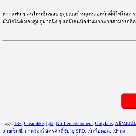
หากแฟน ๆ คนไหนชื่นชอบ ยูทูบเบอร์ หนุ่มหล่อหน้าตี๋มีไฟในกา
มั่นใจในตัวเองสูง ดูมาดนิ่ง ๆ แต่มีเสน่ห์อย่างมากมายสามารถต
ร
Tags:
18+
,
Creamlike
,
lgbt
,
No 1 entertainment
,
Onlyfans
,
กล้ามแน่
สายเซ็กซี่
,
มาตวัฒน์ อัครศักดิ์ชัย
,
ยู SPD
,
เน็ตไอดอล
,
เป้าตุง