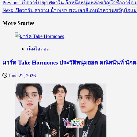
Post
Previous:
เปิดวาร์ป ซุง ศตาวิน อีกหนึ่งหนุ่มหล่อขวัญใจซ้อการ์ด
navigation
Next:
เปิดวาร์ป ศรราม น้ำเพชร พระเอกลิเกหน้าหวานขวัญใจแม่
More Stories
เน็ตไอดอล
มาร์ค Take Hormones ประวัติหนุ่มฮอต คณัสนันท์ นักต
June 22, 2026