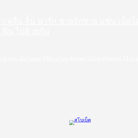
ดารา คู่จิ้น จิ้น น่ารัก ชายรักชาย แซ่บ เน
 ฟิน ไปด้วยกัน
ชายรักชาย แซ่บ เน็ตไอดอล ซีรี่ย์วายไทย ซิกแพค ไอจี ig ทวิตเตอร์ ให้