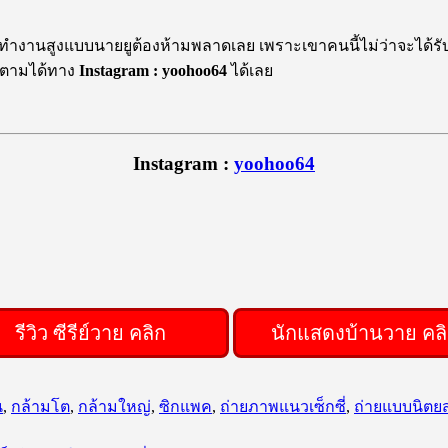
รทำงานสูงแบบนายยูต้องห้ามพลาดเลย เพราะเขาคนนี้ไม่ว่าจะได้ร
ิดตามได้ทาง
Instagram : yoohoo64
ได้เลย
Instagram :
yoohoo64
ีวิว ซีรีย์วาย คลิก
นักแสดงบ้านวาย คล
น
,
กล้ามโต
,
กล้ามใหญ่
,
ซิกแพค
,
ถ่ายภาพแนวเซ็กซี่
,
ถ่ายแบบนิตย