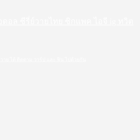
็ตไอดอล ซีรี่ย์วายไทย ซิกแพค ไอจี ig ทวิต
 สาววาย ได้ ติดตาม วาร์ป และ ฟิน ไปด้วยกัน