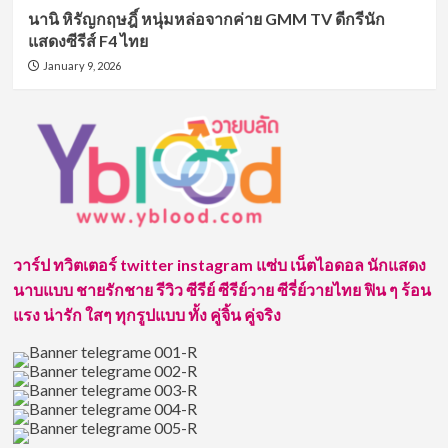
นานิ หิรัญกฤษฎิ์ หนุ่มหล่อจากค่าย GMM TV ดีกรีนัก
แสดงซีรีส์ F4 ไทย
January 9, 2026
วาร์ป ทวิตเตอร์ twitter instagram แซ่บ เน็ตไอดอล นักแสดง
นาบแบบ ชายรักชาย รีวิว ซีรีย์ ซีรีย์วาย ซีรี่ย์วายไทย ฟิน ๆ ร้อน
แรง น่ารัก ใสๆ ทุกรูปแบบ ทั้ง คู่จิ้น คู่จริง