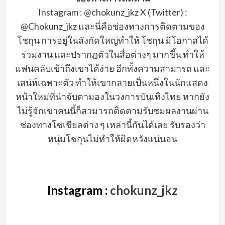
Instagram
: @chokunz_jkz
X (Twitter)
:
@Chokunz_jkz
และนี่คือช่องทางการติดตามของ
โชกุน
การอยู่ในสังกัดใหญ่ทำให้
โชกุน
มีโอกาสได้
ร่วมงาน และปรากฏตัวในสื่อต่างๆ
มากขึ้น
ทำให้
แฟนคลับเข้าถึงเขาได้ง่าย
อีกทั้งความสามารถ และ
เสน่ห์เฉพาะตัว
ทำให้เขากลายเป็นหนึ่งในนักแสดง
หน้าใหม่ที่น่าจับตามองในวงการบั
นเทิงไทย
หากยัง
ไม่รู้จักเขาคนนี้ก็
สามารถติดตามรับชมผลงานผ่าน
ช่องทางโซเชี
ยลต่าง ๆ เหล่านี้กันได้เลย รับรองว่า
หนุ่มโชกุนไม่ทำให้ผิดหวังแน่นอน
Instagram :
chokunz_jkz