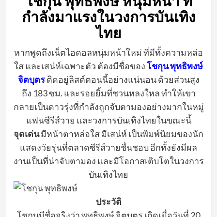
โชกุน
พุทธิพงษ์
หนุ่มหน้า
ที่
กำลังมาแรงในวงการบันเทิง
ไทย
หากพูดถึงเน็ตไอดอลหนุ่มหน้าใหม่
ที่มีทั้งความหล่อ
ใส และเสน่ห์เฉพาะตัว
ต้องมีชื่อของ
โชกุน
พุทธิพงษ์
จิตบุตร
ติดอยู่ลิสต์ตอนนี้อย่างแน่นอน
ด้วยส่วนสูง
ถึง
183
ซม.
และรอยยิ้มที่ชวนหลงใหล
ทำให้เขา
กลายเป็นดาวรุ่งที่กำลังถูกจับตามองอย่างมากในหมู่
แฟนซีรีส์วาย และวงการบันเทิงไทยในขณะนี้
จุดเด่น
มีหน้าตาหล่อใส
มีเสน่ห์
เป็นพิมพ์นิยมของนัก
แสดงวัยรุ่นที่ตลาดซีรีส์วายชื่นชอบ
อีกทั้งยังมีผล
งานเป็นที่น่าจับตามอง และมีโอกาสเติบโตในวงการ
บันเทิง
ไทย
ประวัติ
โชกุน
มีชื่อจริงว่า
พุทธิพงษ์
จิตบุตร
เกิดเมื่อวันที่
20