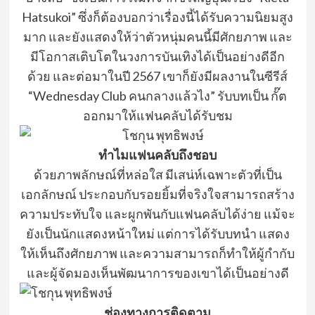
Hatsukoi”
ซึ่งก็ต้องบอกว่าเรื่องนี้ได้รับความนิยมสูง
มาก
และยังแสดงให้ว่าตัวหนุ่มคนนี้มีศักยภาพ และ
มีโอกาสเติบโตในวงการบั
นเทิงได้เป็นอย่างดีอีก
ด้วย
และต่อมาในปี
2567
เขาก็ยังมีผลงานในซีรีส์
“
Wednesday
Club
คนกลางแล้วไง”
รับบทเป็น กั๊ต
ออกมาให้แฟนคลับได้รับชม
ทำไมแฟนคลับถึงชอบ
ด้วยภาพลักษณ์ที่หล่อใส
มีเสน่ห์เฉพาะตัวที่เป็น
เอกลักษณ์
ประกอบกับรอยยิ้มที่จริงใจสามารถสร้าง
ความประทับใจ และผูกพันกับแ
ฟนคลับได้ง่าย
แม้จะ
ยังเป็นนักแสดงหน้าใหม่
แต่การได้รับบทนำ
แสดง
ให้เห็นถึงศักยภาพ และความสามารถก็ทำให้ผู้กำกับ
และผู้จัดมองเ
ห็นพัฒนาการของเขาได้เป็นอย่างดี
ช่องทางการติดตาม