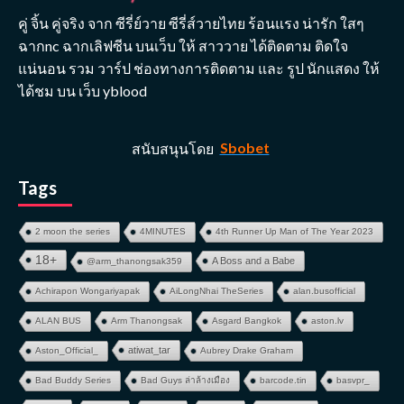
คู่ จิ้น คู่จริง จาก ซีรี่ย์วาย ซีรี่ส์วายไทย ร้อนแรง น่ารัก ใสๆ
ฉากnc ฉากเลิฟซีน บนเว็บ ให้ สาววาย ได้ติดตาม ติดใจ
แน่นอน รวม วาร์ป ช่องทางการติดตาม และ รูป นักแสดง ให้
ได้ชม บน เว็บ yblood
สนับสนุนโดย
Sbobet
Tags
2 moon the series
4MINUTES
4th Runner Up Man of The Year 2023
18+
A Boss and a Babe
@arm_thanongsak359
Achirapon Wongariyapak
AiLongNhai TheSeries
alan.busofficial
ALAN BUS
Arm Thanongsak
Asgard Bangkok
aston.lv
atiwat_tar
Aston_Official_
Aubrey Drake Graham
Bad Buddy Series
Bad Guys ล่าล้างเมือง
barcode.tin
basvpr_