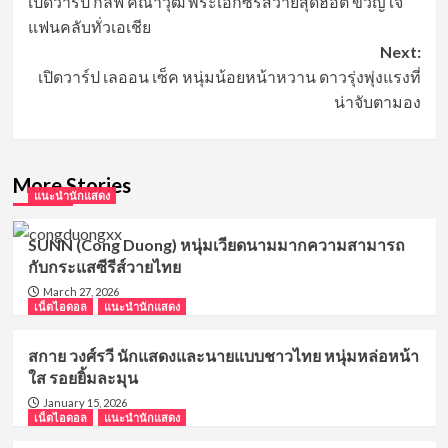
เปิดวาร์ป กลัฟ คณาวุฒิ พระเอกซีรีส์วายสุดฮอต ขวัญใจ
navigation
แฟนคลับทั่วเอเชีย
Next:
เปิดวาร์ป เลออน เซ็ค หนุ่มน้อยหน้าหวาน ดาวรุ่งพุ่งแรงที่
น่าจับตามอง
More Stories
แนะนำนักแสดง
SUNN (Cong Duong) หนุ่มเวียดนามมากความสามารถ
กับกระแสซีรีส์วายไทย
March 27, 2026
เน็ตไอดอล
แนะนำนักแสดง
สกาย วงศ์รวี นักแสดงและนายแบบชาวไทย หนุ่มหล่อหน้า
ใส รอยยิ้มละมุน
January 15, 2026
เน็ตไอดอล
แนะนำนักแสดง