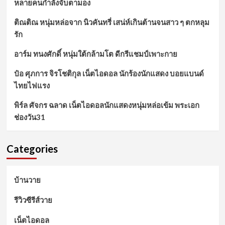
หลายคนกำลังจับตามอง
ติณติณ หนุ่มหล่อจาก นิวคันทรี่ เสน่ห์เกินต้านจนสาว ๆ ตกหลุม
รัก
อาร์ม ทนงศักดิ์ หนุ่มใต้กล้ามโต ดีกรีแชมป์เพาะกาย
ป๋อ ศุภการ จิรโชติกุล เน็ตไอดอล นักร้องนักแสดง บอยแบนด์
ไทยไฟแรง
พิร์ล ศัจกร ฉลาด เน็ตไอดอลนักแสดงหนุ่มหล่อเข้ม พระเอก
ช่องวัน31
Categories
บ้านวาย
รีวิวซีรีส์วาย
เน็ตไอดอล