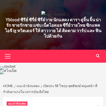
Skip
to
content
Yblood ซีรีย์ ซีรี่ย์ ซีรี่ย์วาย นักแสดง ดารา คู่จิ้น จิ้น น่า
รัก ชายรักชาย แซ่บ เน็ตไอดอล ซีรี่ย์วายไทย ซิกแพค
ไอจี ig ทวิตเตอร์ ให้ สาววาย ได้ ติดตาม วาร์ป และ ฟิน
ไปด้วยกัน
Primary
Menu
HOME
แนะนำนักแสดง
เปิดประวัติ โชกุน พุทธิพงษ์ หนุ่มหน้า ที่
กำลังมาแรงในวงการบันเทิงไทย
แนะนำนักแสดง