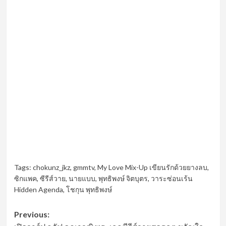
Tags:
chokunz_jkz
,
gmmtv
,
My Love Mix-Up เขียนรักด้วยยางลบ
,
ซิกแพค
,
ซีรีส์วาย
,
นายแบบ
,
พุทธิพงษ์ จิตบุตร
,
วาระซ่อนเร้น
Hidden Agenda
,
โชกุน พุทธิพงษ์
Post
Previous: