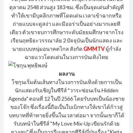
ตุลาคม
2548
ส่วนสูง
183
ซม.
ซึ่งเป็นจุดเด่นสำคัญที่
ทำให้เขามีบุคลิกภาพที่โดดเด่น
เวลาเข้าฉากหรือ
ถ่ายแบบจะดูสง่า และมีออร่าเป็นอย่างมากเลยที
เดียว
ตัวเขาจบการศึกษาระดับมัธยมศึกษาจากโรง
เรียนฤทธิยะวรรณาลัย
2
ปัจจุบันเป็นนักแสดง และ
นายแบบหนุ่มอนาคตไกล
สังกัด
GMMTV
ผู้กำลัง
ฉายแววโดดเด่นในวงการบันเทิงไทย
ผลงาน
โชกุน
เริ่มต้นเส้นทางในวงการบันเทิงด้วยการเป็น
นักแสดงรับเชิญในซีรีส์
“วาระซ่อนเร้น
Hidden
Agenda”
ตอนที่
12
ในปี
2566
โดยรับบทเป็นน้องชาย
ของโจ๊ก
ซึ่งเรื่องนี้ถือเป็นใบเบิกทางให้เขาได้ก้าวสู่
บทบาทที่ท้าทายยิ่งขึ้นในเวล
าต่อมา
จากนั้นเขาก็ได้
รับบทนำในซีรีส์
“
My
Love
Mix-Up
เขียนรักด้วย
ยางลบ”
ซึ่งเป็นการรีเมคจากซีรีส์ญี่ปุ่นเรื่อง
“
Kieta