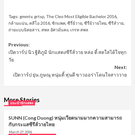
Tags:
gmmtv
,
grtsp
,
The Cleo Most Eligible Bachelor 2016
,
กล้ามแน่น
,
คลีโอ 2016
,
ซิกแพค
,
ซีรี่ย์วาย
,
ซีรี่ย์วายไทย
,
ซีรีส์วาย
,
ถ่ายแบบนิตยสาร
,
สพล อัศวมั่นคง
,
เกรท สพล
Post
Previous:
เปิดวาร์ป นิว ฐิติภูมิ นักแสดงซีรีส์วาย หล่อ ตี๋ สดใสได้ใจทุก
navigation
วัย
Next:
เปิดวาร์ป ยุ่น ภูษณุ หนุ่มตี๋ หุ่นดี ขาวออร่าโดนใจสาววาย
More Stories
แนะนำนักแสดง
SUNN (Cong Duong) หนุ่มเวียดนามมากความสามารถ
กับกระแสซีรีส์วายไทย
March 27, 2026