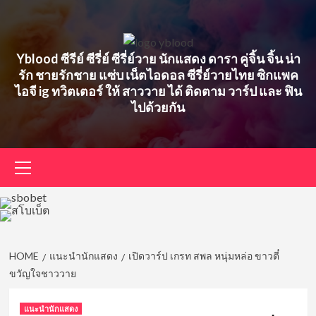
Skip
to
content
Yblood ซีรีย์ ซีรี่ย์ ซีรี่ย์วาย นักแสดง ดารา คู่จิ้น จิ้น น่า
รัก ชายรักชาย แซ่บ เน็ตไอดอล ซีรี่ย์วายไทย ซิกแพค
ไอจี ig ทวิตเตอร์ ให้ สาววาย ได้ ติดตาม วาร์ป และ ฟิน
ไปด้วยกัน
Primary
Menu
HOME
แนะนำนักแสดง
เปิดวาร์ป เกรท สพล หนุ่มหล่อ ขาวตี๋
ขวัญใจชาววาย
แนะนำนักแสดง