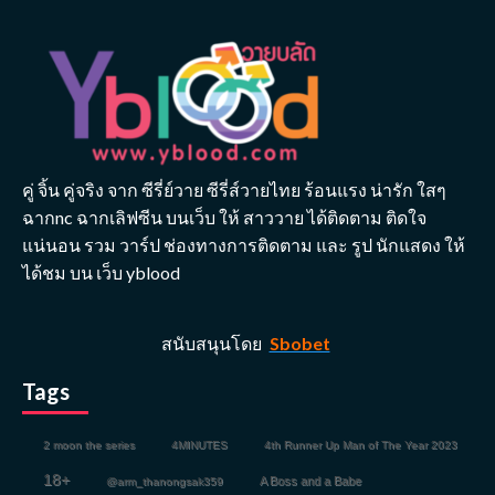
คู่ จิ้น คู่จริง จาก ซีรี่ย์วาย ซีรี่ส์วายไทย ร้อนแรง น่ารัก ใสๆ
ฉากnc ฉากเลิฟซีน บนเว็บ ให้ สาววาย ได้ติดตาม ติดใจ
แน่นอน รวม วาร์ป ช่องทางการติดตาม และ รูป นักแสดง ให้
ได้ชม บน เว็บ yblood
สนับสนุนโดย
Sbobet
Tags
2 moon the series
4MINUTES
4th Runner Up Man of The Year 2023
18+
A Boss and a Babe
@arm_thanongsak359