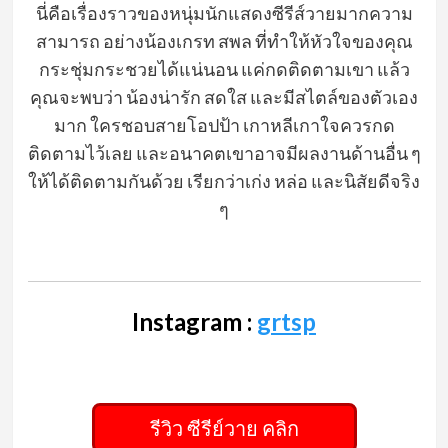
นี่คือเรื่องราวของหนุ่มนักแสดงซีรีส์วายมากความ
สามารถ อย่างน้องเกรท สพล ที่ทำให้หัวใจของคุณ
กระชุ่มกระชวยได้แน่นอน แค่กดติดตามเขา แล้ว
คุณจะพบว่า น้องน่ารัก สดใส และมีสไตล์ของตัวเอง
มาก ใครชอบสายโอปป้า เกาหลีเกาใจควรกด
ติดตามไว้เลย และอนาคตเขาอาจมีผลงานด้านอื่น ๆ
ให้ได้ติดตามกันด้วย เรียกว่าเก่ง หล่อ และนิสัยดีจริง
ๆ
Instagram :
grtsp
รีวิว ซีรีย์วาย คลิก