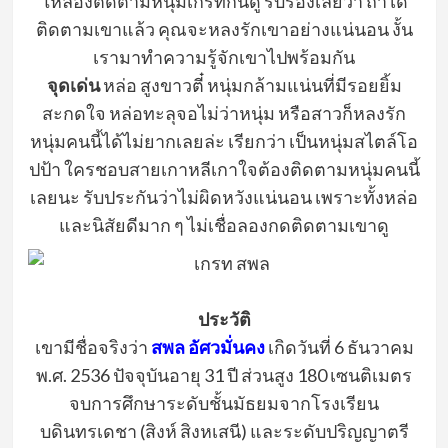
ให้ลองติดตามหนุ่มเกรทกันดู รับรองเลยว่า ถ้าได้
ติดตามเขาแล้ว คุณจะหลงรักเขาอย่างแน่นอน งั้น
เรามาทำความรู้จักเขาไปพร้อมกัน
จุดเด่น
หล่อ สูงขาวตี๋ หนุ่มกล้ามแน่นที่มีรอยยิ้ม
สะกดใจ หล่อทะลุจอไม่ว่าหนุ่ม หรือสาวก็หลงรัก
หนุ่มคนนี้ได้ไม่ยากเลยล่ะ เรียกว่า เป็นหนุ่มสไตล์โอ
ปป้า ใครชอบสายเกาหลีเกาใจต้องติดตามหนุ่มคนนี้
เลยนะ รับประกันว่าไม่ผิดหวังแน่นอน เพราะทั้งหล่อ
และนิสัยดีมาก ๆ ไม่เชื่อลองกดติดตามเขาดู
ประวัติ
เขามีชื่อจริงว่า
สพล อัศวมั่นคง
เกิดวันที่ 6 ธันวาคม
พ.ศ. 2536 ปัจจุบันอายุ 31 ปี ส่วนสูง 180 เซนติเมตร
จบการศึกษาระดับชั้นมัธยมจากโรงเรียน
บดินทรเดชา (สิงห์ สิงหเสนี) และระดับปริญญาตรี