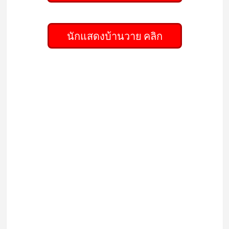
นักแสดงบ้านวาย คลิก