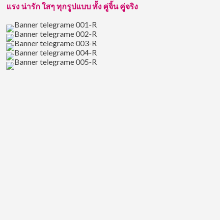
แรง น่ารัก ใสๆ ทุกรูปแบบ ทั้ง คู่จิ้น คู่จริง