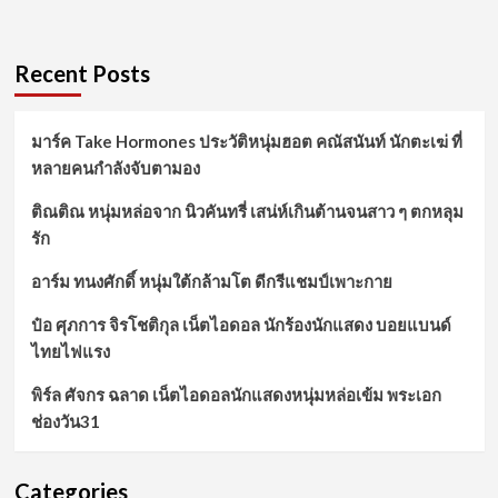
Recent Posts
มาร์ค Take Hormones ประวัติหนุ่มฮอต คณัสนันท์ นักตะเฆ่ ที่
หลายคนกำลังจับตามอง
ติณติณ หนุ่มหล่อจาก นิวคันทรี่ เสน่ห์เกินต้านจนสาว ๆ ตกหลุม
รัก
อาร์ม ทนงศักดิ์ หนุ่มใต้กล้ามโต ดีกรีแชมป์เพาะกาย
ป๋อ ศุภการ จิรโชติกุล เน็ตไอดอล นักร้องนักแสดง บอยแบนด์
ไทยไฟแรง
พิร์ล ศัจกร ฉลาด เน็ตไอดอลนักแสดงหนุ่มหล่อเข้ม พระเอก
ช่องวัน31
Categories