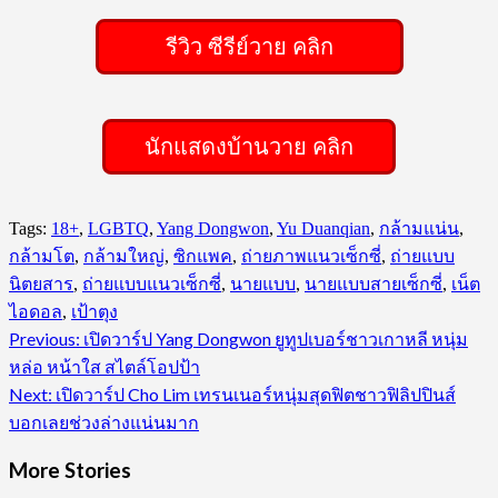
รีวิว ซีรีย์วาย คลิก
นักแสดงบ้านวาย คลิก
Tags:
18+
,
LGBTQ
,
Yang Dongwon
,
Yu Duanqian
,
กล้ามแน่น
,
กล้ามโต
,
กล้ามใหญ่
,
ซิกแพค
,
ถ่ายภาพแนวเซ็กซี่
,
ถ่ายแบบ
นิตยสาร
,
ถ่ายแบบแนวเซ็กซี่
,
นายแบบ
,
นายแบบสายเซ็กซี่
,
เน็ต
ไอดอล
,
เป้าตุง
Post
Previous:
เปิดวาร์ป Yang Dongwon ยูทูปเบอร์ชาวเกาหลี หนุ่ม
หล่อ หน้าใส สไตล์โอปป้า
navigation
Next:
เปิดวาร์ป Cho Lim เทรนเนอร์หนุ่มสุดฟิตชาวฟิลิปปินส์
บอกเลยช่วงล่างแน่นมาก
More Stories