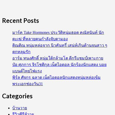
Recent Posts
มาร์ค Take Hormones ประวัติหนุ่มฮอต คณัสนันท์ นัก
ตะเฆ่ ที่หลายคนกำลังจับตามอง
ติณติณ หนุ่มหล่อจาก นิวคันทรี่ เสน่ห์เกินต้านจนสาว ๆ
ตกหลุมรัก
อาร์ม ทนงศักดิ์ หนุ่มใต้กล้ามโต ดีกรีแชมป์เพาะกาย
ป๋อ ศุภการ จิรโชติกุล เน็ตไอดอล นักร้องนักแสดง บอย
แบนด์ไทยไฟแรง
พิร์ล ศัจกร ฉลาด เน็ตไอดอลนักแสดงหนุ่มหล่อเข้ม
พระเอกช่องวัน31
Categories
บ้านวาย
รีวิวซีรีส์วาย