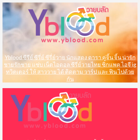
Skip
to
content
Yblood ซีรีย์ ซีรี่ย์ ซีรี่ย์วาย นักแสดง ดารา คู่จิ้น จิ้น น่ารัก
ชายรักชาย แซ่บ เน็ตไอดอล ซีรี่ย์วายไทย ซิกแพค ไอจี ig
ทวิตเตอร์ ให้ สาววาย ได้ ติดตาม วาร์ป และ ฟิน ไปด้วย
กัน
Primary
Menu