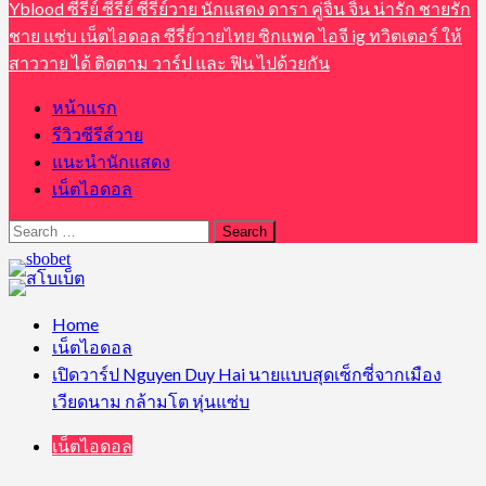
Yblood ซีรีย์ ซีรี่ย์ ซีรี่ย์วาย นักแสดง ดารา คู่จิ้น จิ้น น่ารัก ชายรัก
ชาย แซ่บ เน็ตไอดอล ซีรี่ย์วายไทย ซิกแพค ไอจี ig ทวิตเตอร์ ให้
สาววาย ได้ ติดตาม วาร์ป และ ฟิน ไปด้วยกัน
หน้าแรก
รีวิวซีรีส์วาย
แนะนำนักแสดง
เน็ตไอดอล
Search
for:
Home
เน็ตไอดอล
เปิดวาร์ป Nguyen Duy Hai นายแบบสุดเซ็กซี่จากเมือง
เวียดนาม กล้ามโต หุ่นแซ่บ
เน็ตไอดอล