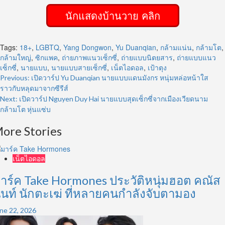
นักแสดงบ้านวาย คลิก
Tags:
18+
,
LGBTQ
,
Yang Dongwon
,
Yu Duanqian
,
กล้ามแน่น
,
กล้ามโต
,
กล้ามใหญ่
,
ซิกแพค
,
ถ่ายภาพแนวเซ็กซี่
,
ถ่ายแบบนิตยสาร
,
ถ่ายแบบแนว
เซ็กซี่
,
นายแบบ
,
นายแบบสายเซ็กซี่
,
เน็ตไอดอล
,
เป้าตุง
Post
Previous:
เปิดวาร์ป Yu Duanqian นายแบบแดนมังกร หนุ่มหล่อหน้าใส
ราวกับหลุดมาจากซีรีส์
navigation
Next:
เปิดวาร์ป Nguyen Duy Hai นายแบบสุดเซ็กซี่จากเมืองเวียดนาม
กล้ามโต หุ่นแซ่บ
ore Stories
เน็ตไอดอล
าร์ค Take Hormones ประวัติหนุ่มฮอต คณัส
ันท์ นักตะเฆ่ ที่หลายคนกำลังจับตามอง
ne 22, 2026