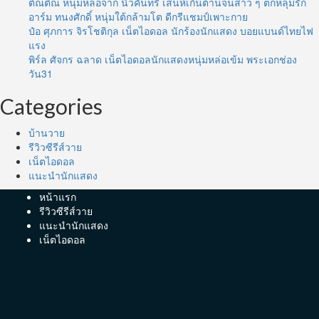
ติณติณ หนุ่มหล่อจาก นิวคันทรี่ เสน่ห์เกินต้านจนสาว ๆ ตกหลุมรัก
อาร์ม ทนงศักดิ์ หนุ่มใต้กล้ามโต ดีกรีแชมป์เพาะกาย
ป๋อ ศุภการ จิรโชติกุล เน็ตไอดอล นักร้องนักแสดง บอยแบนด์ไทยไฟ
แรง
พิร์ล ศัจกร ฉลาด เน็ตไอดอลนักแสดงหนุ่มหล่อเข้ม พระเอกช่อง
วัน31
Categories
บ้านวาย
รีวิวซีรีส์วาย
เน็ตไอดอล
แนะนำนักแสดง
หน้าแรก
รีวิวซีรีส์วาย
แนะนำนักแสดง
เน็ตไอดอล