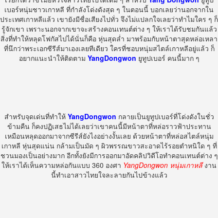
เบอร์หนุ่มชาวเกาหลี ที่กำลังโด่งดังสุด ๆ ในตอนนี้ บอกเลยว่านอกจากใน
ประเทศเกาหลีแล้ว เขายังมีชื่อเสียงไปทั่ว จึงไม่แปลกใจเลยว่าทำไมใคร ๆ ก็
รู้จักเขา เพราะนอกจากเขาจะสร้างคอนเทนต์ต่าง ๆ ให้เราได้รับชมกันแล้ว
สิ่งที่ทำให้หลุดโฟกัสไปได้นั่นก็คือ หุ่นสุดล่ำ มาพร้อมกับหน้าตาสุดหล่อเหลา
ที่นึกว่าพระเอกซีรีส์มาเองเลยทีเดียว ใครที่ชอบหนุ่มสไตล์เกาหลีอยู่แล้ว ก็
อยากแนะนำให้ติดตาม
YangDongwon
ยูทูปเบอร์ คนนี้มาก ๆ
สำหรับจุดเด่นที่ทำให้
YangDongwon
กลายเป็นยูทูปเบอร์ที่โด่งดังในชั่ว
ข้ามคืน ก็คงปฏิเสธไม่ได้เลยว่าเขาคนนี้มีหน้าตาที่หล่อราวฟ้าประทาน
เหมือนหลุดออกมาจากซีรีส์ยังไงอย่างงั้นเลย ด้วยหน้าตาที่หล่อสไตล์หนุ่ม
เกาหลี หุ่นสุดแน่น กล้ามเป็นมัด ๆ ผิวพรรณขาวสะอาดไร้รอยตำหนิใด ๆ ที่
ชวนมองเป็นอย่างมาก อีกทั้งยังมีการออกมาอัดคลิปวิดีโอทำคอนเทนต์ต่าง ๆ
ให้เราได้เห็นความหล่อกันแบบ 360 องศา
YangDongwon หนุ่มเกาหลี
งาน
นี้ทำเอาสาวไทยใจละลายกันไปข้างแล้ว