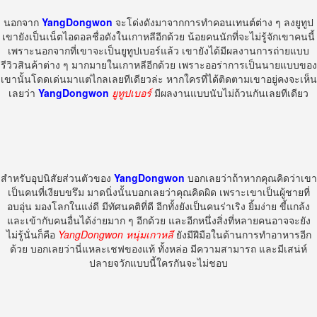
นอกจาก
YangDongwon
จะโด่งดังมาจากการทำคอนเทนต์ต่าง ๆ ลงยูทูป
เขายังเป็นเน็ตไอดอลชื่อดังในเกาหลีอีกด้วย น้อยคนนักที่จะไม่รู้จักเขาคนนี้
เพราะนอกจากที่เขาจะเป็นยูทูปเบอร์แล้ว เขายังได้มีผลงานการถ่ายแบบ
รีวิวสินค้าต่าง ๆ มากมายในเกาหลีอีกด้วย เพราะออร่าการเป็นนายแบบของ
เขานั้นโดดเด่นมาแต่ไกลเลยทีเดียวล่ะ หากใครที่ได้ติดตามเขาอยู่คงจะเห็น
เลยว่า
YangDongwon
ยูทูปเบอร์
มีผลงานแบบนับไม่ถ้วนกันเลยทีเดียว
สำหรับอุปนิสัยส่วนตัวของ
YangDongwon
บอกเลยว่าถ้าหากคุณคิดว่าเขา
เป็นคนที่เงียบขรึม มาดนิ่งนั้นบอกเลยว่าคุณคิดผิด เพราะเขาเป็นผู้ชายที่
อบอุ่น มองโลกในแง่ดี มีทัศนคติที่ดี อีกทั้งยังเป็นคนร่าเริง ยิ้มง่าย ขี้แกล้ง
และเข้ากับคนอื่นได้ง่ายมาก ๆ อีกด้วย และอีกหนึ่งสิ่งที่หลายคนอาจจะยัง
ไม่รู้นั่นก็คือ
YangDongwon หนุ่มเกาหลี
ยังมีฝีมือในด้านการทำอาหารอีก
ด้วย บอกเลยว่านี่แหละเชฟของแท้ ทั้งหล่อ มีความสามารถ และมีเสน่ห์
ปลายจวักแบบนี้ใครกันจะไม่ชอบ