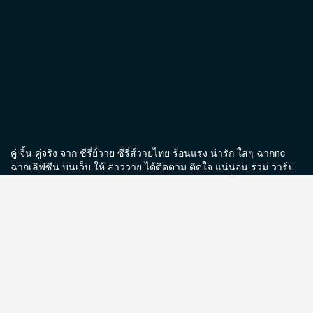
คู่ จิ้น คู่จริง จาก ซีรี่ย์วาย ซีรี่ส์วายไทย ร้อนแรง น่ารัก ใสๆ ฉากnc
ฉากเลิฟซีน บนเว็บ ให้ สาววาย ได้ติดตาม ติดใจ แน่นอน รวม วาร์ป
ช่องทางการติดตาม และ รูป นักแสดง ให้ได้ชม บน เว็บ yblood
สนับสนุนโดย
Sbobet
Tags
2 moon the series
4MINUTES
4th Runner Up Man of The Year
18+
A Boss and a Babe
2023
@arm_thanongsak359
Achirapon Wongariyapak
AiLongNhai
TheSeries
alan.busofficial
ALAN BUS
Arm Thanongsak
Asgard