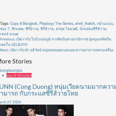
Tags:
Copy A Bangkok
,
Playboyy The Series
,
shell_thakrit
,
กล้ามแน่น
,
ช่อง 7
,
ซิกแพค
,
ซีรี่ย์วาย
,
ซีรีส์วาย
,
ธกฤต ไชยวุฒิ
,
นักแสดงซีรีส์วาย
,
เชลล์ ธกฤต
Post
Previous:
เปิดวาร์ป ไปป์ มนธภูมิ จากศิลปินค่ายกามิกาเซ่ สู่หนุ่มเท่ห์สกิน
เฮดใน GELBOYS
navigation
Next:
เปิดวาร์ป ต้า อธิวัตน์ หนุ่มหล่อลุคแบดบอย ความสามารถครบเครื่อง
ore Stories
แนะนำนักแสดง
UNN (Cong Duong) หนุ่มเวียดนามมากควา
ามารถ กับกระแสซีรีส์วายไทย
rch 27, 2026