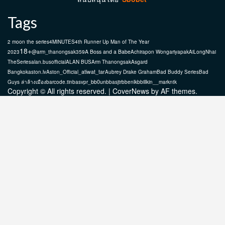
Tags
2 moon the series
4MINUTES
4th Runner Up Man of The Year
18+
A Boss and a Babe
2023
@arm_thanongsak359
Achirapon Wongariyapak
AiLongNhai
TheSeries
alan.busofficial
ALAN BUS
Arm Thanongsak
Asgard
atiwat_tar
Bangkok
aston.lv
Aston_Official_
Aubrey Drake Graham
Bad Buddy Series
Bad
bb0un
Guys ล่าล้างเมือง
barcode.tin
basvpr_
bbasjtr
bbenlk
bbillkin
__markntk
Copyright © All rights reserved.
|
CoverNews
by AF themes.