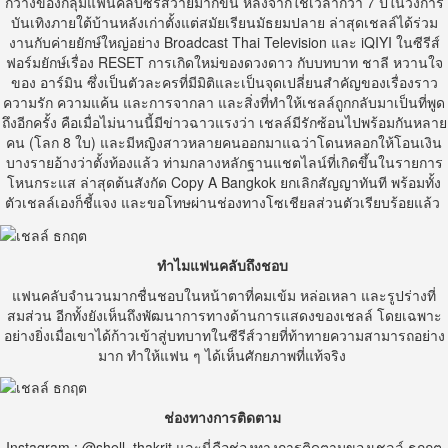
กว้างของกลุ่มแฟนคลับซีรีส์วายมากขึ้น หลังจากใช้เวลากว่า 7 ปีในวงการ
บันเทิงภายใต้บ้านหลังเก่าตั้งแต่สมัยเรียนมัธยมปลาย ล่าสุดเชลล์ได้ร่วม
งานกับค่ายยักษ์ใหญ่อย่าง
Broadcast Thai Television
และ
iQIYI
ในซีรีส์
ฟอร์มยักษ์เรื่อง
RESET
การเกิดใหม่ของดวงดาว กับบทบาท ชาลี หวานใจ
ของ อาร์มิน ซึ่งเป็นตัวละครที่มีมิติและเป็นจุดเปลี่ยนสำคัญของเรื่องราว
ความรัก ความแค้น และการจากลา และสิ่งที่ทำให้เชลล์ถูกกลับมาเป็นที่พูด
ถึงอีกครั้ง คือเมื่อไม่นานนี้มีข่าวฉาวแรงว่า เชลล์มีรักซ้อนไปพร้อมกันหลาย
คน (โลก 8 ใบ) และมีหญิงสาวหลายคนออกมาแฉว่าโดนหลอกให้โอนเงิน
บางรายอ้างว่าตั้งท้องแล้ว ท่ามกลางหลักฐานแชตไลน์ที่เกิดขึ้นในรายการ
โหนกระแส ล่าสุดต้นสังกัด
Copy A Bangkok
ยกเลิกสัญญาทันที พร้อมทั้ง
ตัวเชลล์เองก็ชี้แจง และขอโทษผ่านช่องทางโซเชียลส่วนตัวเรียบร้อยแล้ว
ทำไมแฟนคลับถึงชอบ
แฟนคลับจำนวนมากชื่นชอบในหน้าตาที่คมเข้ม หล่อเหลา และรูปร่างที่
สมส่วน อีกทั้งยังเห็นถึงพัฒนาการทางด้านการแสดงของเชลล์ โดยเฉพาะ
อย่างยิ่งเมื่อเขาได้ก้าวเข้าสู่บทบาทในซีรีส์วายที่ท้าทายความสามารถอย่าง
มาก ทำให้แฟน ๆ ได้เห็นศักยภาพที่แท้จริง
ช่องทางการติดตาม
Instagram : @shell_thakrit
และนี่คือช่องทางการติดตามของเชลล์ ธกฤต