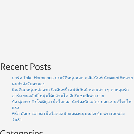
Recent Posts
มาร์ค Take Hormones ประวัติหนุ่มฮอต คณัสนันท์ นักตะเฆ่ ที่หลาย
คนกำลังจับตามอง
ติณติณ หนุ่มหล่อจาก นิวคันทรี่ เสน่ห์เกินต้านจนสาว ๆ ตกหลุมรัก
อาร์ม ทนงศักดิ์ หนุ่มใต้กล้ามโต ดีกรีแชมป์เพาะกาย
ป๋อ ศุภการ จิรโชติกุล เน็ตไอดอล นักร้องนักแสดง บอยแบนด์ไทยไฟ
แรง
พิร์ล ศัจกร ฉลาด เน็ตไอดอลนักแสดงหนุ่มหล่อเข้ม พระเอกช่อง
วัน31
Categories