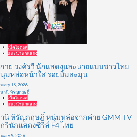
เน็ตไอดอล
แนะนำนักแสดง
กาย วงศ์รวี นักแสดงและนายแบบชาวไทย
นุ่มหล่อหน้าใส รอยยิ้มละมุน
nuary 15, 2026
เน็ตไอดอล
แนะนำนักแสดง
านิ หิรัญกฤษฎิ์ หนุ่มหล่อจากค่าย GMM TV
ีกรีนักแสดงซีรีส์ F4 ไทย
nuary 9, 2026