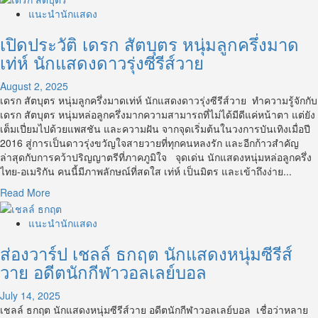
about
แนะนำนักแสดง
เปิด
เปิดประวัติ เดรก สัตบุตร หนุ่มลูกครึ่งมาด
ประวัติ
แฟรงค์
เท่ห์ นักแสดงดาวรุ่งซีรีส์วาย
ธนัตถ์
ศรันย์
August 2, 2025
หนุ่ม
เดรก สัตบุตร หนุ่มลูกครึ่งมาดเท่ห์ นักแสดงดาวรุ่งซีรีส์วาย ทำความรู้จักกับ
หล่อ
เดรก สัตบุตร หนุ่มหล่อลูกครึ่งมากความสามารถที่ไม่ได้มีดีแค่หน้าตา แต่ยัง
ดาว
เต็มเปี่ยมไปด้วยแพสชัน และความฝัน จากจุดเริ่มต้นในวงการบันเทิงเมื่อปี
รุ่ง
2016 สู่การเป็นดาวรุ่งขวัญใจสายวายที่ทุกคนหลงรัก และอีกก้าวสำคัญ
ซี
ล่าสุดกับการคว้าปริญญาตรีที่ภาคภูมิใจ จุดเด่น นักแสดงหนุ่มหล่อลูกครึ่ง
รีส์
ไทย-อเมริกัน คนนี้มีภาพลักษณ์ที่สดใส เท่ห์ เป็นมิตร และเข้าถึงง่าย...
วาย
Read
Read More
มาก
more
ความ
about
แนะนำนักแสดง
สามารถ
เปิด
ส่องวาร์ป เชลล์ ธกฤต นักแสดงหนุ่มซีรีส์
ประวัติ
เดรก
วาย อดีตนักกีฬาวอลเลย์บอล
สัต
บุตร
July 14, 2025
หนุ่ม
เชลล์ ธกฤต นักแสดงหนุ่มซีรีส์วาย อดีตนักกีฬาวอลเลย์บอล เชื่อว่าหลาย