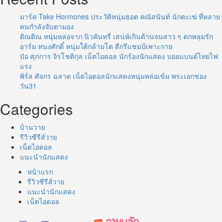
มาร์ค Take Hormones ประวัติหนุ่มฮอต คณัสนันท์ นักตะเฆ่ ที่หลาย
คนกำลังจับตามอง
ติณติณ หนุ่มหล่อจาก นิวคันทรี่ เสน่ห์เกินต้านจนสาว ๆ ตกหลุมรัก
อาร์ม ทนงศักดิ์ หนุ่มใต้กล้ามโต ดีกรีแชมป์เพาะกาย
ป๋อ ศุภการ จิรโชติกุล เน็ตไอดอล นักร้องนักแสดง บอยแบนด์ไทยไฟ
แรง
พิร์ล ศัจกร ฉลาด เน็ตไอดอลนักแสดงหนุ่มหล่อเข้ม พระเอกช่อง
วัน31
Categories
บ้านวาย
รีวิวซีรีส์วาย
เน็ตไอดอล
แนะนำนักแสดง
หน้าแรก
รีวิวซีรีส์วาย
แนะนำนักแสดง
เน็ตไอดอล