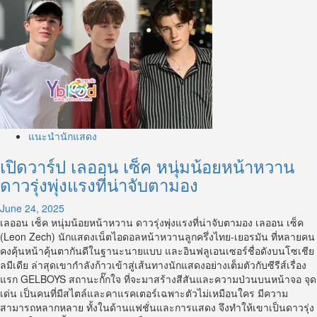
more
นักกีฬา
about
วอลเลย์บอล
เปิด
วาร์
ป
ไปป์
มนธ
ภูมิ
จาก
ศิลปิน
แนะนำนักแสดง
ค่าย
กา
เปิดวาร์ป เลออน เซ็ค หนุ่มน้อยหน้าหวาน
มิ
ดาวรุ่งพุ่งแรงที่น่าจับตามอง
กา
เซ่
June 24, 2025
สู่
เลออน เซ็ค หนุ่มน้อยหน้าหวาน ดาวรุ่งพุ่งแรงที่น่าจับตามอง เลออน เซ็ค
หนุ่ม
(Leon Zech) นักแสดงเน็ตไอดอลหน้าหวานลูกครึ่งไทย‑เยอรมัน ที่หลายคน
เท่ห์
คงคุ้นหน้าคุ้นตากันดีในฐานะนายแบบ และอินฟลูเอนเซอร์ชื่อดังบนโซเชีย
สกิน
ลมีเดีย ล่าสุดเขากำลังก้าวเข้าสู่เส้นทางนักแสดงอย่างเต็มตัวกับซีรีส์เรื่อง
เฮด
แรก GELBOYS สถานะกั๊กใจ ที่จะมาสร้างสีสันและความป่วนบนหน้าจอ จุด
ใน
เด่น เป็นคนที่มีสไตล์และคาแรคเตอร์เฉพาะตัวไม่เหมือนใคร มีความ
GELBOYS
สามารถหลากหลาย ทั้งในด้านแฟชั่นและการแสดง จึงทำให้เขาเป็นดาวรุ่ง