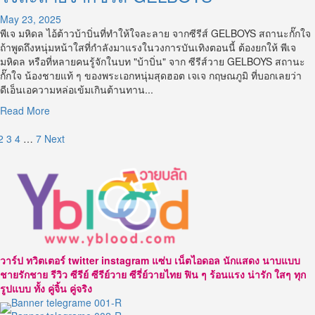
พุ
ทธิ
May 23, 2025
พงษ์
พีเจ มหิดล ไอ้ต้าวบ้าบิ่นที่ทำให้ใจละลาย จากซีรีส์ GELBOYS สถานะกั๊กใจ
หนุ่ม
ถ้าพูดถึงหนุ่มหน้าใสที่กำลังมาแรงในวงการบันเทิงตอนนี้ ต้องยกให้ พีเจ
หน้า
มหิดล หรือที่หลายคนรู้จักในบท "บ้าบิ่น" จาก ซีรีส์วาย GELBOYS สถานะ
ที่
กั๊กใจ น้องชายแท้ ๆ ของพระเอกหนุ่มสุดฮอต เจเจ กฤษณภูมิ ที่บอกเลยว่า
กำลัง
ดีเอ็นเอความหล่อเข้มเกินต้านทาน...
มา
Read
Read More
แรง
more
ใน
osts
about
2
3
4
…
7
Next
วงการ
ส่อง
บันเทิง
agination
ประวัติ
ไทย
พีเจ
มหิดล
ไอ้
ต้าว
บ้า
บิ่น
วาร์ป ทวิตเตอร์ twitter instagram แซ่บ เน็ตไอดอล นักแสดง นาบแบบ
ที่
ชายรักชาย รีวิว ซีรีย์ ซีรีย์วาย ซีรี่ย์วายไทย ฟิน ๆ ร้อนแรง น่ารัก ใสๆ ทุก
ทำให้
รูปแบบ ทั้ง คู่จิ้น คู่จริง
ใจ
ละลาย