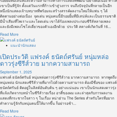
รอยยิ้มที่มีเสน่ห์และความสามารถทางการแสดงที่พัฒนาอย่างต่อเนื่อง ทำให้
กระแส
เขาเป็นที่รู้จัก ตั้งแต่วันแรกที่ก้าวเข้าสู่วงการ จนถึงปัจจุบันที่กลายเป็นอีก
ซี
หนึ่งนักแสดงเจ้าบทบาทที่พร้อมจะสร้างสรรค์ผลงานใหม่ให้แฟน ๆ ได้
รีส์
ติดตามอย่างต่อเนื่อง จุดเด่น หนุ่มคนนี้มีรอยยิ้มที่มีเสน่ห์และเป็นธรรมชาติ
วาย
มีน้ำเสียงที่ไพเราะและโดดเด่น เขาได้ร้องเพลงประกอบซีรีส์หลายเพลง
ไทย
และยังมีเพลงโซโล่เดี่ยวของตัวเองอีกด้วย ประวัติ สตางค์เกิดวันที่ 16...
Read
Read More
more
about
แนะนำนักแสดง
เปิด
เปิดประวัติ แฟรงค์ ธนัตถ์ศรันย์ หนุ่มหล่อ
ประวัติ
สตางค์
ดาวรุ่งซีรีส์วาย มากความสามารถ
กิตติ
ภพ
September 1, 2025
ดาว
แฟรงค์ ธนัตถ์ศรันย์ หนุ่มหล่อดาวรุ่งซีรีส์วาย มากความสามารถ หากพูดถึง
รุ่ง
หนุ่มหล่อ นักแสดงซีรีส์วายที่มากไปด้วยความสามารถ ต้องมีชื่อของ แฟรงค์
ซี
ธนัตถ์ศรันย์ ติดอยู่ในลิสต์อันดับต้น ๆ อย่างแน่นอน เขาเป็นนักแสดงดาวรุ่ง
รีส์
ที่แจ้งเกิดจากบทนำในซีรีส์วายเรื่อง อาตี๋ของผม และล่าสุดกับการผลงาน
วาย
แสดงที่กระชากใจสาว ๆ ในเรื่อง หน่าฮ่าน The Series สำหรับใครที่อยาก
มาก
ทำความรู้จักกับหนุ่มคนนี้ให้มากขึ้น ก็อย่ารอช้า...
ความ
Read
Read More
สามารถ
more