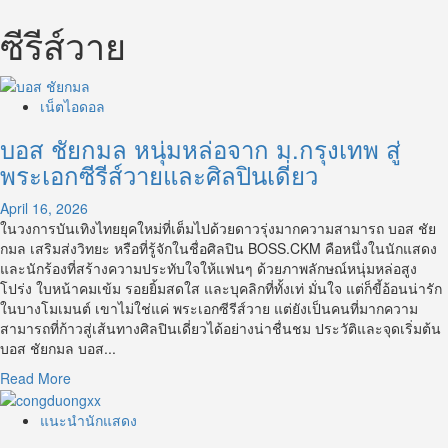
ซีรีส์วาย
เน็ตไอดอล
บอส ชัยกมล หนุ่มหล่อจาก ม.กรุงเทพ สู่
พระเอกซีรีส์วายและศิลปินเดี่ยว
April 16, 2026
ในวงการบันเทิงไทยยุคใหม่ที่เต็มไปด้วยดาวรุ่งมากความสามารถ บอส ชัย
กมล เสริมส่งวิทยะ หรือที่รู้จักในชื่อศิลปิน BOSS.CKM คือหนึ่งในนักแสดง
และนักร้องที่สร้างความประทับใจให้แฟนๆ ด้วยภาพลักษณ์หนุ่มหล่อสูง
โปร่ง ใบหน้าคมเข้ม รอยยิ้มสดใส และบุคลิกที่ทั้งเท่ มั่นใจ แต่ก็ขี้อ้อนน่ารัก
ในบางโมเมนต์ เขาไม่ใช่แค่ พระเอกซีรีส์วาย แต่ยังเป็นคนที่มากความ
สามารถที่ก้าวสู่เส้นทางศิลปินเดี่ยวได้อย่างน่าชื่นชม ประวัติและจุดเริ่มต้น
บอส ชัยกมล บอส...
Read
Read More
more
about
แนะนำนักแสดง
บอส