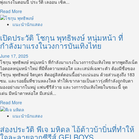
พุ่งแรงในตอนนี้ ประวัติ เลออน เซ็ค...
Read
Read More
more
about
แนะนำนักแสดง
เปิด
เปิดประวัติ โชกุน พุทธิพงษ์ หนุ่มหน้า ที่
วาร์
ป
กำลังมาแรงในวงการบันเทิงไทย
เลอ
อน
June 17, 2025
เซ็ค
โชกุน พุทธิพงษ์ หนุ่มหน้า ที่กำลังมาแรงในวงการบันเทิงไทย หากพูดถึงเน็ต
หนุ่ม
ไอดอลหนุ่มหน้าใหม่ ที่มีทั้งความหล่อใส และเสน่ห์เฉพาะตัว ต้องมีชื่อของ
น้อยห
โชกุน พุทธิพงษ์ จิตบุตร ติดอยู่ลิสต์ตอนนี้อย่างแน่นอน ด้วยส่วนสูงถึง 183
น้า
ซม. และรอยยิ้มที่ชวนหลงใหล ทำให้เขากลายเป็นดาวรุ่งที่กำลังถูกจับตา
หวาน
มองอย่างมากในหมู่ แฟนซีรีส์วาย และวงการบันเทิงไทยในขณะนี้ จุด
ดาว
เด่น มีหน้าตาหล่อใส มีเสน่ห์...
รุ่ง
Read
Read More
พุ่ง
more
แรง
about
แนะนำนักแสดง
ที่
เปิด
น่า
ส่องประวัติ พีเจ มหิดล ไอ้ต้าวบ้าบิ่นที่ทำให้
ประวัติ
จับตา
โชกุน
ใจละลายจากซีรีส์ GELBOYS
มอง