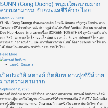
SUNN (Cong Duong) หนุ่มเวียดนามมาก
ชัย
กมล
ความสามารถ กับกระแสซีรีส์วายไทย
หนุ่ม
หล่อ
March 27, 2026
จาก
SUNN (Cong Duong) กำลังกลายเป็นอีกหนึ่งนักแสดงที่ถูกพูดถึงอย่างมาก
ม.กรุงเทพ
ในวงการซีรีส์วายไทย หลังปรากฏตัวในโปรเจ็กต์ Vertical Series ของค่าย
สู่
Dee Hup House โดยเฉพาะเรื่อง SCREEN TOGETHER ดูหนังคนเดียวกับ
พระเอก
คุณ ที่สร้างกระแสในโลกออนไลน์อย่างรวดเร็ว ด้วยภาพลักษณ์ที่โดดเด่น
ซี
ความสามารถรอบด้าน และการสื่อสารภาษาไทยได้อย่างชัดเจน ทำให้เขา
รีส์
ไม่ใช่แค่นักแสดงต่างชาติที่มาร่วมงานในไทย...
วาย
Read
Read More
และ
more
ศิลปิน
about
แนะนำนักแสดง
เดี่ยว
SUNN
เปิดประวัติ สตางค์ กิตติภพ ดาวรุ่งซีรีส์วาย
(Cong
Duong)
มากความสามารถ
หนุ่ม
เวียดนาม
September 2, 2025
มาก
สตางค์ กิตติภพ ดาวรุ่งซีรีส์วาย มากความสามารถ สตางค์ กิตติภพ หรือที่
ความ
หลายคนคุ้นเคยกันในฐานะนักแสดงซีรีส์วายจากสังกัด GMMTV คืออีกหนึ่ง
สามารถ
ดาวรุ่งที่มีความสามารถน่าจับตามองอีกคนหนึ่งในวงการบันเทิงไทย ด้วย
กับ