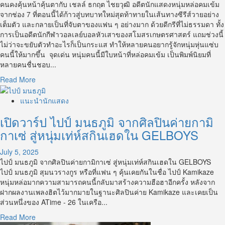
ลูก
คนคงคุ้นหน้าคุ้นตากับ เชลล์ ธกฤต ไชยวุฒิ อดีตนักแสดงหนุ่มหล่อคมเข้ม
ครึ่ง
จากช่อง 7 ที่ตอนนี้ได้ก้าวสู่บทบาทใหม่สุดท้าทายในเส้นทางซีรีส์วายอย่าง
มาด
เต็มตัว และกลายเป็นที่จับตาของแฟน ๆ อย่างมาก ด้วยดีกรีที่ไม่ธรรมดา ทั้ง
เท่ห์
การเป็นอดีตนักกีฬาวอลเลย์บอลหัวเสาของสโมสรเกษตรศาสตร์ แถมช่วงนี้
นัก
ไม่ว่าจะขยับตัวทำอะไรก็เป็นกระแส ทำให้หลายคนอยากรู้จักหนุ่มหุ่นแซ่บ
แสดง
คนนี้ให้มากขึ้น จุดเด่น หนุ่มคนนี้มีใบหน้าที่หล่อคมเข้ม เป็นพิมพ์นิยมที่
ดาว
หลายคนชื่นชอบ...
รุ่ง
Read
Read More
ซี
more
รีส์
about
แนะนำนักแสดง
วาย
ส่อง
เปิดวาร์ป ไปป์ มนธภูมิ จากศิลปินค่ายกามิ
วาร์
ป
กาเซ่ สู่หนุ่มเท่ห์สกินเฮดใน GELBOYS
เชลล์
ธกฤต
July 5, 2025
นัก
ไปป์ มนธภูมิ จากศิลปินค่ายกามิกาเซ่ สู่หนุ่มเท่ห์สกินเฮดใน GELBOYS
แสดง
ไปป์ มนธภูมิ สุมนวรางกูร หรือที่แฟน ๆ คุ้นเคยกันในชื่อ ไปป์ Kamikaze
หนุ่ม
หนุ่มหล่อมากความสามารถคนนี้กลับมาสร้างความฮือฮาอีกครั้ง หลังจาก
ซี
ฝากผลงานเพลงฮิตไว้มากมายในฐานะศิลปินค่าย Kamikaze และเคยเป็น
รีส์
ส่วนหนึ่งของ ATime - 26 ในเครือ...
วาย
Read
Read More
อดีต