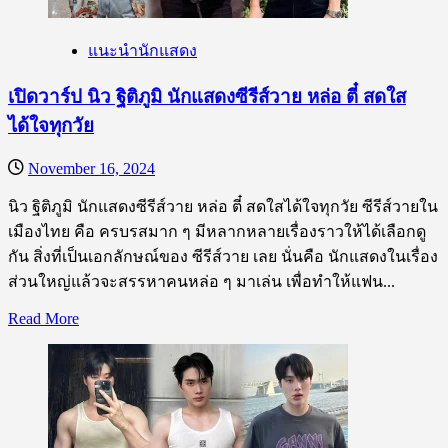
ตี๋
หุ่น
แนะนำนักแสดง
ดี
ขาว
เปิดวาร์ป นิว ฐิติภูมิ นักแสดงซีรีส์วาย หล่อ ตี๋ สดใส
ออ
ได้ใจทุกวัย
ร่า
โดน
November 16, 2024
ใจ
นิว ฐิติภูมิ นักแสดงซีรีส์วาย หล่อ ตี๋ สดใสได้ใจทุกวัย ซีรีส์วายใน
สาว
เมืองไทย คือ ครบรสมาก ๆ มีหลากหลายเรื่องราวให้ได้เลือกดู
วาย
กัน สิ่งที่เป็นเอกลักษณ์ของ ซีรีส์วาย เลย นั่นคือ นักแสดงในเรื่อง
ส่วนใหญ่แล้วจะสรรหาคนหล่อ ๆ มาเล่น เพื่อทำให้แฟน...
Read
Read More
more
about
เปิด
วาร์
ป