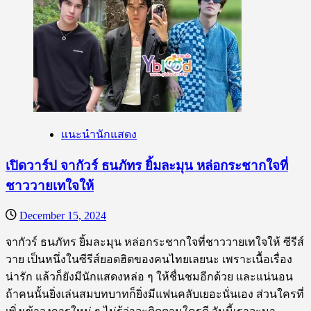
เปิด
กัน
วาร์
ป
หนุ่ม
หล่อ
ทรง
แบด
“ต้า
แนะนำนักแสดง
อธิ
วัต
เปิดวาร์ป จากัวร์ ธนภัทร ยิ้มละมุน หล่อกระชากใจที่
น์”
ชาววายเทใจให้
เท่
จน
December 15, 2024
ต้อง
จากัวร์ ธนภัทร ยิ้มละมุน หล่อกระชากใจที่ชาววายเทใจให้ ซีรีส์
หลง
วาย เป็นหนึ่งในซีรีส์ยอดฮิตของคนไทยเลยนะ เพราะเนื้อเรื่อง
รัก
น่ารัก แล้วก็ยังมีนักแสดงหล่อ ๆ ให้ชื่นชมอีกด้วย และแน่นอน
ถ้าคนนั้นยิ่งเล่นสมบทบาทก็ยิ่งมีแฟนคลับเยอะนั่นเอง ส่วนใครที่