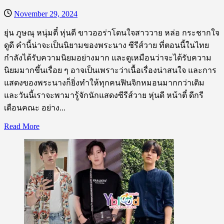
ที่
November 29, 2024
ชาว
ยุ่น ภูษณุ หนุ่มตี๋ หุ่นดี ขาวออร่าโดนใจสาววาย หล่อ กระชากใจ
วาย
ดูดี คำนี้น่าจะเป็นนิยามของพระนาง ซีรีส์วาย ที่ตอนนี้ในไทย
เท
กำลังได้รับความนิยมอย่างมาก และดูเหมือนว่าจะได้รับความ
ใจ
นิยมมากขึ้นเรื่อย ๆ อาจเป็นเพราะว่าเนื้อเรื่องน่าสนใจ และการ
ให้
แสดงของพระนางก็ยิ่งทำให้ทุกคนฟินจิกหมอนมากกว่าเดิม
และวันนี้เราจะพามารู้จักนักแสดงซีรีส์วาย หุ่นดี หน้าตี๋ ดีกรี
เดือนคณะ อย่าง...
Read
Read More
more
about
เปิด
วาร์
ป
ยุ่น
ภูษณุ
หนุ่ม