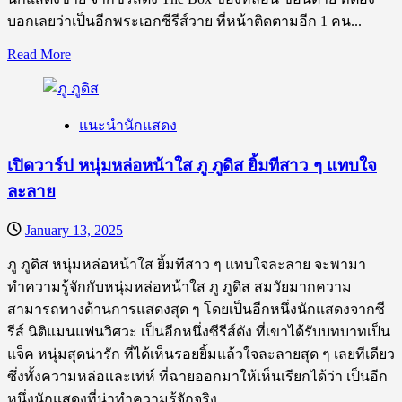
นพณัฐ
บอกเลยว่าเป็นอีกพระเอกซีรีส์วาย ที่หน้าติดตามอีก 1 คน...
จาก
Read
Read More
ซี
more
about
รีส์
เปิด
วาย
แนะนำนักแสดง
วาร์
ชื่อ
ป
ดัง
เปิดวาร์ป หนุ่มหล่อหน้าใส ภู ภูดิส ยิ้มทีสาว ๆ แทบใจ
หนุ่ม
ละลาย
หล่อ
เปรม
January 13, 2025
วรุศ
จาก
ภู ภูดิส หนุ่มหล่อหน้าใส ยิ้มทีสาว ๆ แทบใจละลาย จะพามา
ซี
ทำความรู้จักกับหนุ่มหล่อหน้าใส ภู ภูดิส สมวัยมากความ
รีส์
สามารถทางด้านการแสดงสุด ๆ โดยเป็นอีกหนึ่งนักแสดงจากซี
ดัง
รีส์ นิติแมนแฟนวิศวะ เป็นอีกหนึ่งซีรีส์ดัง ที่เขาได้รับบทบาทเป็น
The
แจ็ค หนุ่มสุดน่ารัก ที่ได้เห็นรอยยิ้มแล้วใจละลายสุด ๆ เลยทีเดียว
Box
ซึ่งทั้งความหล่อและเท่ห์ ที่ฉายออกมาให้เห็นเรียกได้ว่า เป็นอีก
กล่อง
หนึ่งนักแสดงที่น่าทำความรู้จักจริง...