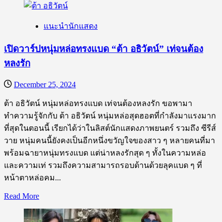
about
เปิด
แนะนำนักแสดง
วาร์
ป
เปิดวาร์ปหนุ่มหล่อทรงแบด “ต้า อธิวัตน์” เท่จนต้อง
หนุ่ม
หลงรัก
น้อยห
น้า
December 25, 2024
ใส
“กัน
ต้า อธิวัตน์ หนุ่มหล่อทรงแบด เท่จนต้องหลงรัก ขอพามา
อรรถ
ทำความรู้จักกับ ต้า อธิวัตน์ หนุ่มหล่อสุดฮอตที่กำลังมาแรงมาก
พันธ์”
ที่สุดในตอนนี้ เรียกได้ว่าในลิสต์นักแสดงภาพยนตร์ รวมถึง ซีรีส์
คู่
วาย หนุ่มคนนี้ยังคงเป็นอีกหนึ่งขวัญใจของสาว ๆ หลายคนที่มา
จิ้
พร้อมฉายาหนุ่มทรงแบด แต่น่าหลงรักสุด ๆ ทั้งในความหล่อ
นพี่อ๊อฟ
และความเท่ รวมถึงความสามารถรอบด้านด้วยลุคแบด ๆ ที่
สุด
หน้าตาหล่อคม...
หล่อ
Read
Read More
คน
more
about
นี้