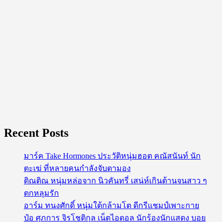
ทุก
คน
Recent Posts
มาร์ค Take Hormones ประวัติหนุ่มฮอต คณัสนันท์ นัก
ตะเฆ่ ที่หลายคนกำลังจับตามอง
ติณติณ หนุ่มหล่อจาก นิวคันทรี่ เสน่ห์เกินต้านจนสาว ๆ
ตกหลุมรัก
อาร์ม ทนงศักดิ์ หนุ่มใต้กล้ามโต ดีกรีแชมป์เพาะกาย
ป๋อ ศุภการ จิรโชติกุล เน็ตไอดอล นักร้องนักแสดง บอย