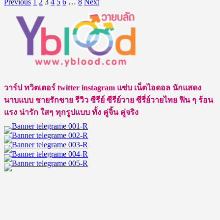
Posts
more
Previous
1
2
3
4
5
6
…
8
Next
about
pagination
เปิด
วาร์
ป
อิน
สา
ริน
วาร์ป ทวิตเตอร์ twitter instagram แซ่บ เน็ตไอดอล นักแสดง
หนุ่ม
นาบแบบ ชายรักชาย รีวิว ซีรีย์ ซีรีย์วาย ซีรี่ย์วายไทย ฟิน ๆ ร้อน
Cute
แรง น่ารัก ใสๆ ทุกรูปแบบ ทั้ง คู่จิ้น คู่จริง
Boy
นัก
แสดง
ซี
รีส์
วาย
หน้า
ใส
ขวัญใจ