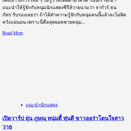
เพิ่งเข้าวงการใหม่ ๆ ไม่รู้ว่าจะติดตามใครดี วันนี้เราจะมา
แนะนำให้รู้จักกับหนุ่มนักแสดงซีรีส์วายนามว่า จากัวร์ ธน
ภัทร รับรองเลยว่า ถ้าได้ทำความรู้จักกับหนุ่มคนนี้แล้วจะไม่ผิด
หวังแน่นอน เพราะนี่คือสุดยอดชายหนุ่ม...
Read
Read More
more
about
เปิด
วาร์
ป
จากั
วร์
ธน
ภัทร
ยิ้ม
แนะนำนักแสดง
ละมุน
หล่อ
เปิดวาร์ป ยุ่น ภูษณุ หนุ่มตี๋ หุ่นดี ขาวออร่าโดนใจสาว
กระชาก
วาย
ใจ