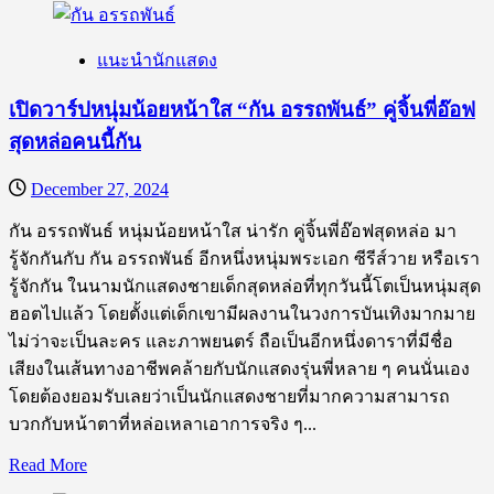
about
ใจ
เปิด
ละลาย
แนะนำนักแสดง
วาร์
ป
เปิดวาร์ปหนุ่มน้อยหน้าใส “กัน อรรถพันธ์” คู่จิ้นพี่อ๊อฟ
พา
สุดหล่อคนนี้กัน
เวล
นเรศ
December 27, 2024
พระเอก
จาก
กัน อรรถพันธ์ หนุ่มน้อยหน้าใส น่ารัก คู่จิ้นพี่อ๊อฟสุดหล่อ มา
Pit
รู้จักกันกับ กัน อรรถพันธ์ อีกหนึ่งหนุ่มพระเอก ซีรีส์วาย หรือเรา
Babe
รู้จักกัน ในนามนักแสดงชายเด็กสุดหล่อที่ทุกวันนี้โตเป็นหนุ่มสุด
TheSeries
ฮอตไปแล้ว โดยตั้งแต่เด็กเขามีผลงานในวงการบันเทิงมากมาย
ไม่ว่าจะเป็นละคร และภาพยนตร์ ถือเป็นอีกหนึ่งดาราที่มีชื่อ
เสียงในเส้นทางอาชีพคล้ายกับนักแสดงรุ่นพี่หลาย ๆ คนนั่นเอง
โดยต้องยอมรับเลยว่าเป็นนักแสดงชายที่มากความสามารถ
บวกกับหน้าตาที่หล่อเหลาเอาการจริง ๆ...
Read
Read More
more