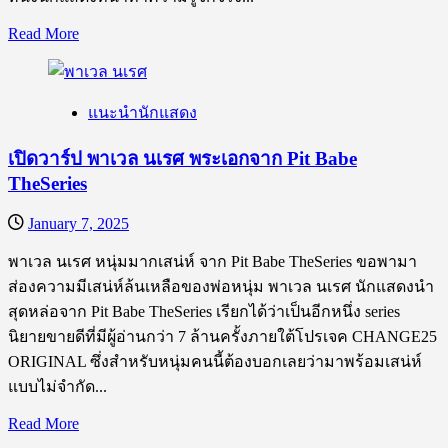
หลอน
ซ่อน
Read
Read More
more
ตาย
about
เปิด
แนะนำนักแสดง
วาร์
ป
เปิดวาร์ป พาเวล นเรศ พระเอกจาก Pit Babe
หนุ่ม
TheSeries
หล่อ
หน้า
January 7, 2025
ใส
พาเวล นเรศ หนุ่มมากเสน่ห์ จาก Pit Babe TheSeries ขอพามา
ภู
ส่องความมีเสน่ห์ล้นเหลือของพ่อหนุ่ม พาเวล นเรศ นักแสดงนำ
ภู
สุดหล่อจาก Pit Babe TheSeries เรียกได้ว่าเป็นอีกหนึ่ง series
ดิส
นิยายขายดีที่มีผู้อ่านกว่า 7 ล้านครั้งภายใต้โปรเจค CHANGE25
ยิ้ม
ORIGINAL ซึ่งสำหรับหนุ่มคนนี้ต้องบอกเลยว่ามาพร้อมเสน่ห์
ที
แบบไม่จำกัด...
สาว
ๆ
Read
Read More
more
แทบ