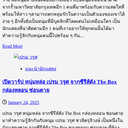
จากรั้วมหาวิทยาลัยกรุงเทพอีก 1 คนที่มาพร้อมกับความสดใสที่
พร้อมให้สาว ๆสามารถตกหลุมรักในความเป็นตัวเองของเขาได้
ง่าย ๆ อีกทั้งยังเป็นหนุ่มที่มีบุคลิกที่โดดเด่นไม่เหมือนใคร เป็น
นักแสดงที่น่าติดตามอีก 1 คนที่เราอยากให้ทุกคนนั้นได้มา
ทำความรู้จักกับหนุ่มคนนี้ไปพร้อม ๆ กัน...
Read
Read More
more
about
เปิด
แนะนำนักแสดง
วาร์
ป
เปิดวาร์ป หนุ่มหล่อ เปรม วรุศ จากซีรีส์ดัง The Box
หนุ่ม
กล่องหลอน ซ่อนตาย
น่า
รัก
January 24, 2025
แสน
ขี้
เปรม วรุศ หนุ่มหล่อ จากซีรีส์ดัง The Box กล่องหลอน ซ่อนตาย
เล่น
มาทำความรู้จักกันกับหนุ่ม เปรม วรุศ ชวลิตรุจิวงษ์ เป็นหนึ่งใน
บุ๋น
นักแสดงชาย จากซีรีส์ดัง The Box ของหลอน ซ่อนตาย ที่ต้อง