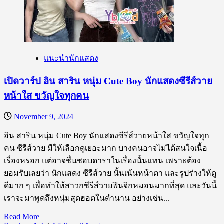
นิว
ฐิติ
ภูมิ
นัก
แสดง
แนะนำนักแสดง
ซี
รีส์
เปิดวาร์ป อิน สาริน หนุ่ม Cute Boy นักแสดงซีรีส์วาย
วาย
หน้าใส ขวัญใจทุกคน
หล่อ
ตี๋
November 9, 2024
สดใส
อิน สาริน หนุ่ม Cute Boy นักแสดงซีรีส์วายหน้าใส ขวัญใจทุก
ได้ใจ
คน ซีรีส์วาย มีให้เลือกดูเยอะมาก บางคนอาจไม่ได้สนใจเนื้อ
ทุก
เรื่องหรอก แต่อาจชื่นชอบดาราในเรื่องนั้นแทน เพราะต้อง
วัย
ยอมรับเลยว่า นักแสดง ซีรีส์วาย นั้นเน้นหน้าตา และรูปร่างให้ดู
ดีมาก ๆ เพื่อทำให้สาวกซีรีส์วายฟินจิกหมอนมากที่สุด และวันนี้
เราจะมาพูดถึงหนุ่มสุดฮอตในตำนาน อย่างเช่น...
Read
Read More