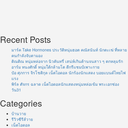
Recent Posts
มาร์ค Take Hormones ประวัติหนุ่มฮอต คณัสนันท์ นักตะเฆ่ ที่หลาย
คนกำลังจับตามอง
ติณติณ หนุ่มหล่อจาก นิวคันทรี่ เสน่ห์เกินต้านจนสาว ๆ ตกหลุมรัก
อาร์ม ทนงศักดิ์ หนุ่มใต้กล้ามโต ดีกรีแชมป์เพาะกาย
ป๋อ ศุภการ จิรโชติกุล เน็ตไอดอล นักร้องนักแสดง บอยแบนด์ไทยไฟ
แรง
พิร์ล ศัจกร ฉลาด เน็ตไอดอลนักแสดงหนุ่มหล่อเข้ม พระเอกช่อง
วัน31
Categories
บ้านวาย
รีวิวซีรีส์วาย
เน็ตไอดอล