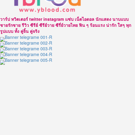
ป
ยู
SPD
วาร์ป ทวิตเตอร์ twitter instagram แซ่บ เน็ตไอดอล นักแสดง นาบแบบ
อีก
ชายรักชาย รีวิว ซีรีย์ ซีรีย์วาย ซีรี่ย์วายไทย ฟิน ๆ ร้อนแรง น่ารัก ใสๆ ทุก
หนึ่ง
รูปแบบ ทั้ง คู่จิ้น คู่จริง
หนุ่ม
หล่อ
หน้า
ตี๋
จาก
แก๊ง
ค์
Spd
ที่
น่า
จับตา
มอง
มาก
ที่สุด