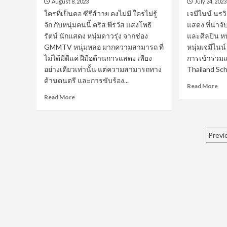
August 8, 2023
July 24, 2023
บีบ
มาด
ใครที่เป็นคอ ซีรีส์วาย คงไม่มี ใครไม่รู้
เจมีไนน์ นรวิ
เข้ม
จัก กับหนุ่มคนนี้ คริส พีรวัส แสงโพธิ
แสดง ที่น่าจ
น่า
รัตน์ นักแสดง หนุ่มดาวรุ่ง จากช่อง
และศิลปิน ห
ค้นหา
GMMTV หนุ่มหล่อ มากความสามารถ ที่
หนุ่มเจมีไนน์
ไม่ได้มีดีแค่ ฝีมือด้านการแสดง เพียง
การเข้าร่วม
อย่างเดียวเท่านั้น แต่ความสามารถทาง
Thailand Sch
ด้านดนตรี และการขับร้อง...
Re
Read More
mo
Read
Read More
ab
more
เจ
about
มี
คริส
Po
ไนน
พีร
Previ
นร
วัส
pa
วิช
กับ
ปร
บทบาท
นัก
หนุ่ม
ตัว
หล่อ
ร้า
สุด
แพรวพราว