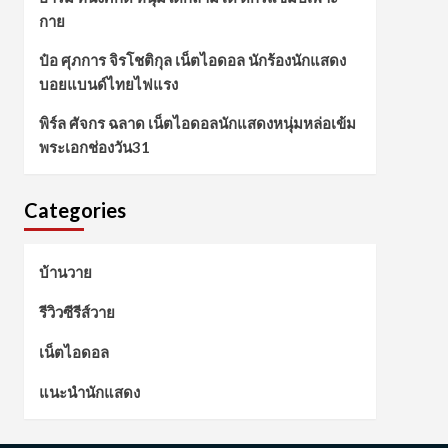
กาย
ป๋อ ศุภการ จิรโชติกุล เน็ตไอดอล นักร้องนักแสดง
บอยแบนด์ไทยไฟแรง
พิร์ล ศัจกร ฉลาด เน็ตไอดอลนักแสดงหนุ่มหล่อเข้ม
พระเอกช่องวัน31
Categories
บ้านวาย
รีวิวซีรีส์วาย
เน็ตไอดอล
แนะนำนักแสดง