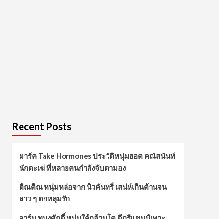
Recent Posts
มาร์ค Take Hormones ประวัติหนุ่มฮอต คณัสนันท์
นักตะเฆ่ ที่หลายคนกำลังจับตามอง
ติณติณ หนุ่มหล่อจาก นิวคันทรี่ เสน่ห์เกินต้านจน
สาว ๆ ตกหลุมรัก
อาร์ม ทนงศักดิ์ หนุ่มใต้กล้ามโต ดีกรีแชมป์เพาะ