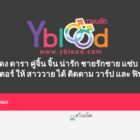
ักแสดง ดารา คู่จิ้น จิ้น น่ารัก ชายรักชาย แ
เตอร์ ให้ สาววาย ได้ ติดตาม วาร์ป และ ฟ
อดอล