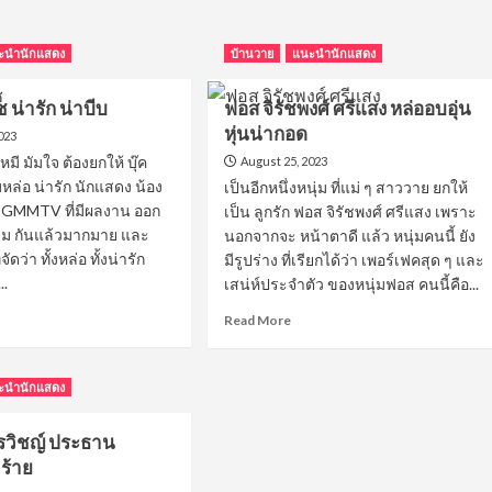
ะนำนักแสดง
บ้านวาย
แนะนำนักแสดง
ดช น่ารัก น่าบีบ
ฟอส จิรัชพงศ์ ศรีแสง หล่ออบอุ่น
หุ่นน่ากอด
023
หมี มัมใจ ต้องยกให้ บุ๊ค
August 25, 2023
่มหล่อ น่ารัก นักแสดง น้อง
เป็นอีกหนึ่งหนุ่ม ที่แม่ ๆ สาววาย ยกให้
ย GMMTV ที่มีผลงาน ออก
เป็น ลูกรัก ฟอส จิรัชพงศ์ ศรีแสง เพราะ
ชม กันแล้วมากมาย และ
นอกจากจะ หน้าตาดี แล้ว หนุ่มคนนี้ ยัง
ัดว่า ทั้งหล่อ ทั้งน่ารัก
มีรูปร่าง ที่เรียกได้ว่า เพอร์เฟคสุด ๆ และ
..
เสน่ห์ประจำตัว ของหนุ่มฟอส คนนี้คือ...
ad
Read
Read More
re
more
out
about
ฟอส
ะนำนักแสดง
ิ์
จิ
ช
รัช
นรวิชญ์ ประธาน
พงศ์
ศรี
วร้าย
แสง