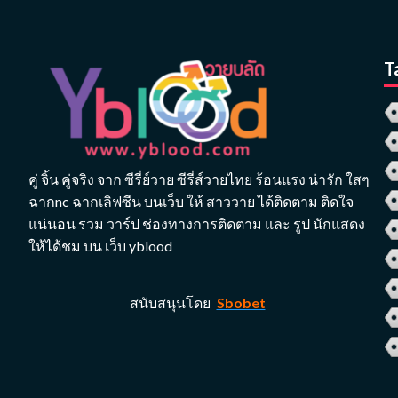
T
คู่ จิ้น คู่จริง จาก ซีรี่ย์วาย ซีรี่ส์วายไทย ร้อนแรง น่ารัก ใสๆ
ฉากnc ฉากเลิฟซีน บนเว็บ ให้ สาววาย ได้ติดตาม ติดใจ
แน่นอน รวม วาร์ป ช่องทางการติดตาม และ รูป นักแสดง
ให้ได้ชม บน เว็บ yblood
สนับสนุนโดย
Sbobet