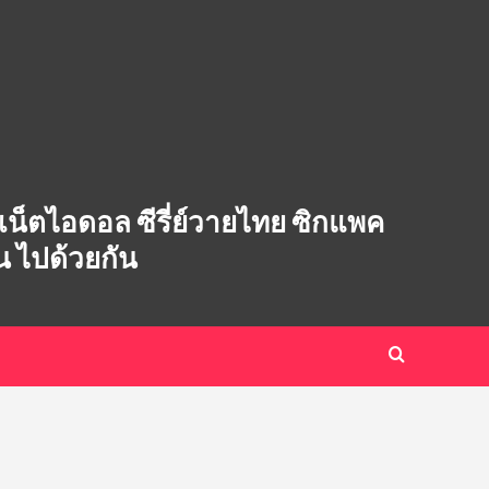
ซ่บ เน็ตไอดอล ซีรี่ย์วายไทย ซิกแพค
ิน ไปด้วยกัน