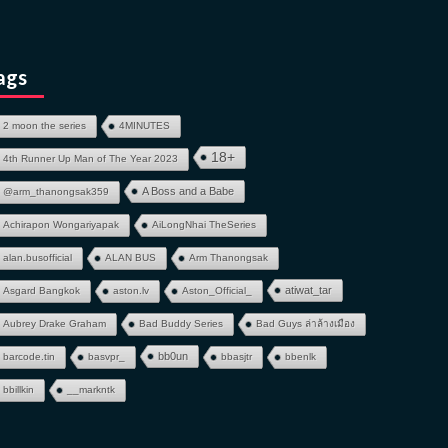
ags
2 moon the series
4MINUTES
18+
4th Runner Up Man of The Year 2023
A Boss and a Babe
@arm_thanongsak359
Achirapon Wongariyapak
AiLongNhai TheSeries
alan.busofficial
ALAN BUS
Arm Thanongsak
atiwat_tar
Asgard Bangkok
aston.lv
Aston_Official_
Aubrey Drake Graham
Bad Buddy Series
Bad Guys ล่าล้างเมือง
bb0un
barcode.tin
basvpr_
bbasjtr
bbenlk
bbillkin
__markntk