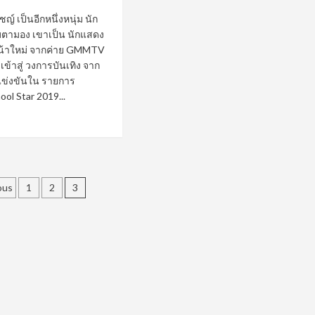
หล่อ
ชญ์ เป็นอีกหนึ่งหนุ่ม นัก
อบอุ่น
ับตามอง เขาเป็น นักแสดง
หุ่น
น่า
น้าใหม่ จากค่าย GMMTV
กอด
 เข้าสู่ วงการบันเทิง จาก
แข่งขันใน รายการ
ool Star 2019...
ad
re
out
sts
์
ous
1
2
3
gination
ญ์
ะธาน
เรียน
ย