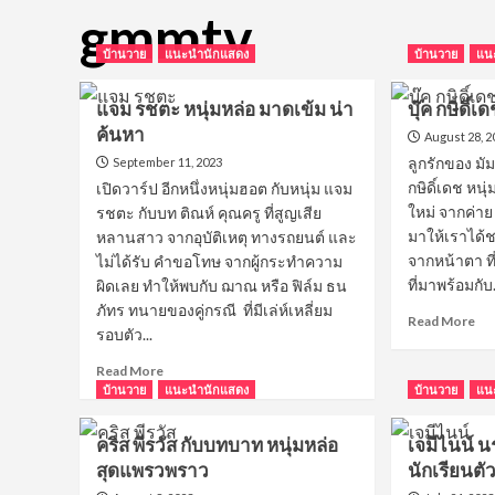
gmmtv
บ้านวาย
แนะนำนักแสดง
บ้านวาย
แน
แจม รชตะ หนุ่มหล่อ มาดเข้ม น่า
บุ๊ค กษิดิ์เ
ค้นหา
August 28, 2
ลูกรักของ มัม
September 11, 2023
กษิดิ์เดช หนุ
เปิดวาร์ป อีกหนึ่งหนุ่มฮอต กับหนุ่ม แจม
ใหม่ จากค่า
รชตะ กับบท ติณห์ คุณครู ที่สูญเสีย
มาให้เราได้
หลานสาว จากอุบัติเหตุ ทางรถยนต์ และ
จากหน้าตา ที่จ
ไม่ได้รับ คำขอโทษ จากผู้กระทำความ
ที่มาพร้อมกับ.
ผิดเลย ทำให้พบกับ ฌาณ หรือ ฟิล์ม ธน
ภัทร ทนายของคู่กรณี ที่มีเล่ห์เหลี่ยม
Re
Read More
รอบตัว...
mo
ab
Read
Read More
บุ๊ค
more
บ้านวาย
แนะนำนักแสดง
บ้านวาย
แน
กษิด
about
เด
แจม
คริส พีรวัส กับบทบาท หนุ่มหล่อ
เจมีไนน์ 
น่า
รชตะ
รัก
สุดแพรวพราว
นักเรียนตั
หนุ่ม
น่า
หล่อ