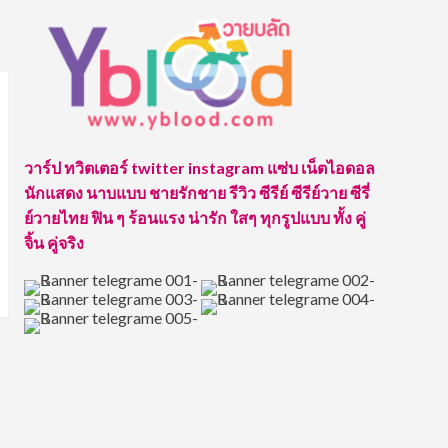
วาร์ป ทวิตเตอร์ twitter instagram แซ่บ เน็ตไอดอล
นักแสดง นาบแบบ ชายรักชาย รีวิว ซีรีย์ ซีรีย์วาย ซีรี่
ย์วายไทย ฟิน ๆ ร้อนแรง น่ารัก ใสๆ ทุกรูปแบบ ทั้ง คู่
จิ้น คู่จริง