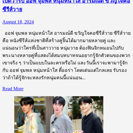
เปิดวาร์ป ออฟ จุมพล หนุ่มหน้าใส อารมณ์ดี ขวัญใจคอ
ใส
ซีรีส์วาย
ขวัญใจ
ชาว
August 18, 2024
วาย
ออฟ จุมพล หนุ่มหน้าใส อารมณ์ดี ขวัญใจคอซีรีส์วาย ซีรีส์วาย
คือ หนังซีรีส์แห่งชาติที่สร้างคู่จิ้นได้มากมายหลายคู่ และ
แน่นอนว่าใครที่เป็นสาววาย หนุ่มวาย ต้องฟินจิกหมอนไปกับ
พระนางหลายคู่ที่แสดงได้สมบทบาทจนอยากรู้จักตัวตนของพวก
เขาจริง ๆ ว่าเป็นแบบในละครหรือไม่ และวันนี้เราจะพามารู้จัก
กับ ออฟ จุมพล หนุ่มหน้าใส ตี๋ออร่า โดดเด่นแต่ไกลเลย รับรอง
ว่าถ้าได้รู้จักจะหลงรักหนุ่มคนนี้แน่นอน...
Read
Read More
more
about
เปิด
วาร์
ป
ออฟ