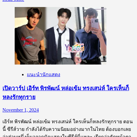
วาย
more
about
เปิด
วาร์
ป
เกรท
สพล
หนุ่ม
หล่อ
ขาว
แนะนำนักแสดง
ตี๋
ขวัญใจ
เปิดวาร์ป เอิร์ท พิรพัฒน์ หล่อเข้ม ทรงเสน่ห์ ใครเห็นก็
ชาว
หลงรักทุกราย
วาย
November 1, 2024
เอิร์ท พิรพัฒน์ หล่อเข้ม ทรงเสน่ห์ ใครเห็นก็หลงรักทุกราย ตอน
นี้ ซีรีส์วาย กำลังได้รับความนิยมอย่างมากในไทย ต้องบอกเลย
ว่าส่วนหนึ่งก็มาจากนักแสดงในซีรีส์นี่แหละ เรียกว่าคัดหน้าตา