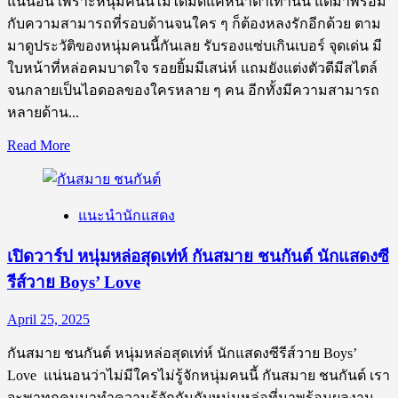
แน่นอน เพราะหนุ่มคนนี้ไม่ได้มีดีแค่หน้าตาเท่านั้น แต่มาพร้อม
กับความสามารถที่รอบด้านจนใคร ๆ ก็ต้องหลงรักอีกด้วย ตาม
มาดูประวัติของหนุ่มคนนี้กันเลย รับรองแซ่บเกินเบอร์ จุดเด่น มี
ใบหน้าที่หล่อคมบาดใจ รอยยิ้มมีเสน่ห์ แถมยังแต่งตัวดีมีสไตล์
จนกลายเป็นไอดอลของใครหลาย ๆ คน อีกทั้งมีความสามารถ
หลายด้าน...
Read
Read More
more
about
เปิด
แนะนำนักแสดง
วาร์
ป
เปิดวาร์ป หนุ่มหล่อสุดเท่ห์ กันสมาย ชนกันต์ นักแสดงซี
ภู
รีส์วาย Boys’ Love
วิน
ภู
April 25, 2025
วิ
นทร์
กันสมาย ชนกันต์ หนุ่มหล่อสุดเท่ห์ นักแสดงซีรีส์วาย Boys’
หนุ่ม
Love แน่นอนว่าไม่มีใครไม่รู้จักหนุ่มคนนี้ กันสมาย ชนกันต์ เรา
หล่อ
จะพาทุกคนมาทำความรู้จักกันกับหนุ่มหล่อที่มาพร้อมผลงาน