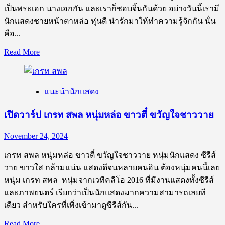
คู่
เป็นพระเอก นางเอกกัน และเราก็ชอบจิ้นกันด้วย อย่างวันนี้เรามี
จิ้
นักแสดงชายหน้าตาหล่อ หุ่นดี น่ารักมาให้ทำความรู้จักกัน นั่น
นพี่อ๊อฟ
คือ...
สุด
Read
Read More
หล่อ
more
about
คน
เปิด
นี้
แนะนำนักแสดง
วาร์
กัน
ป
เปิดวาร์ป เกรท สพล หนุ่มหล่อ ขาวตี๋ ขวัญใจชาววาย
ซี
ทวิ
November 24, 2024
นันท์
เกรท สพล หนุ่มหล่อ ขาวตี๋ ขวัญใจชาววาย หนุ่มนักแสดง ซีรีส์
หล่อ
วาย ขาวใส กล้ามแน่น แสดงดีจนหลายคนอิน ต้องหนุ่มคนนี้เลย
สูง
หนุ่ม เกรท สพล หนุ่มจากเวทีคลีโอ 2016 ที่มีงานแสดงทั้งซีรีส์
สไตล์
และภาพยนตร์ เรียกว่าเป็นนักแสดงมากความสามารถเลยที
เกาหลี
เดียว สำหรับใครที่เพิ่งเข้ามาดูซีรีส์กัน...
ขวัญใจ
ชาว
Read
Read More