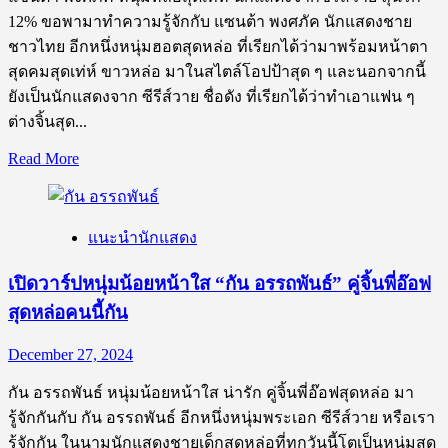
สมาย
12% ขอพามาทำความรู้จักกับ แซนต้า พงศภัค นักแสดงชาย
ชน
ชาวไทย อีกหนึ่งหนุ่มฮอตสุดหล่อ ที่เรียกได้ว่ามาพร้อมหน้าตา
กันต์
สุดคมสุดเท่ห์ ขาวหล่อ มาในสไตล์โอปป้าสุด ๆ และนอกจากนี้
นัก
ยังเป็นนักแสดงจาก ซีรีส์วาย ชื่อดัง ที่เรียกได้ว่าทำเอาแฟน ๆ
แสดง
ต่างจิ้นสุด...
ซี
Read
Read More
รีส์
more
about
วาย
เปิด
Boys’
Love
แนะนำนักแสดง
วาร์
ป
เปิดวาร์ปหนุ่มน้อยหน้าใส “กัน อรรถพันธ์” คู่จิ้นพี่อ๊อฟ
หนุ่ม
สุดหล่อคนนี้กัน
หล่อ
สุด
December 27, 2024
เท่ห์
แซนต้า
กัน อรรถพันธ์ หนุ่มน้อยหน้าใส น่ารัก คู่จิ้นพี่อ๊อฟสุดหล่อ มา
พงศ
รู้จักกันกับ กัน อรรถพันธ์ อีกหนึ่งหนุ่มพระเอก ซีรีส์วาย หรือเรา
ภัค
รู้จักกัน ในนามนักแสดงชายเด็กสุดหล่อที่ทุกวันนี้โตเป็นหนุ่มสุด