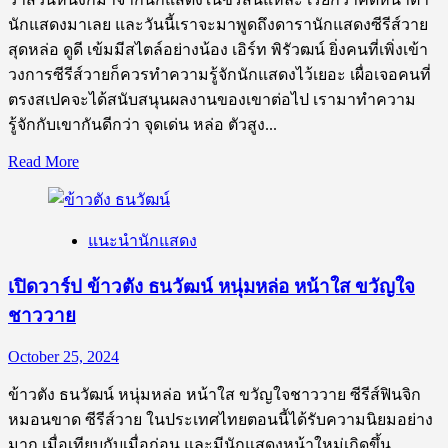
นักแสดงมาเลย และวันนี้เราจะมาพูดถึงดารานักแสดงซีรีส์วาย
สุดหล่อ ดูดี เข้มมีสไตล์อย่างน้อง เอิร์ท พิรัวฒน์ ยิ่งคนที่เพิ่งเข้า
วงการซีรีส์วายก็ควรทำความรู้จักนักแสดงไว้เยอะ เผื่อเจอคนที่
ตรงสเปคจะได้สนับสนุนผลงานของเขาต่อไป เรามาทำความ
รู้จักกับเขากันดีกว่า จุดเด่น หล่อ ตัวสูง...
Read
Read More
more
about
เปิด
แนะนำนักแสดง
วาร์
ป
เปิดวาร์ป ข้าวตัง ธนวัฒน์ หนุ่มหล่อ หน้าใส ขวัญใจ
เอิร์ท
ชาววาย
พิร
พัฒน์
October 25, 2024
หล่อ
เข้ม
ข้าวตัง ธนวัฒน์ หนุ่มหล่อ หน้าใส ขวัญใจชาววาย ซีรีส์ฟินจิก
ทรง
หมอนขาด ซีรีส์วาย ในประเทศไทยตอนนี้ได้รับความนิยมอย่าง
เสน่ห์
มาก เมื่อเทียบกับเมื่อก่อน และมีนักแสดงหน้าใหม่เกิดขึ้น