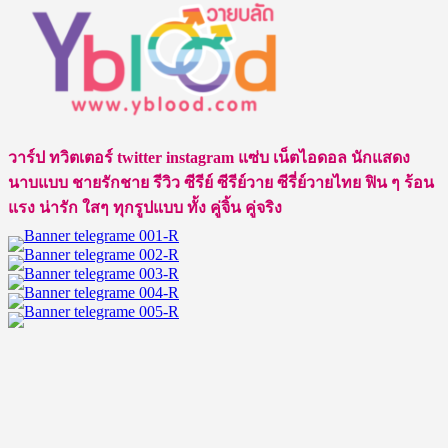
pagination
เปิด
วาร์
ป
น้ำ
ปิง
นภัส
วาร์ป ทวิตเตอร์ twitter instagram แซ่บ เน็ตไอดอล นักแสดง
กร
นาบแบบ ชายรักชาย รีวิว ซีรีย์ ซีรีย์วาย ซีรี่ย์วายไทย ฟิน ๆ ร้อน
ละ
แรง น่ารัก ใสๆ ทุกรูปแบบ ทั้ง คู่จิ้น คู่จริง
อ่อน
น้อย
จาก
บทบาท
นาย
เอก
ซี
รีส์
วาย