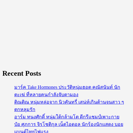
Recent Posts
มาร์ค Take Hormones ประวัติหนุ่มฮอต คณัสนันท์ นัก
ตะเฆ่ ที่หลายคนกำลังจับตามอง
ติณติณ หนุ่มหล่อจาก นิวคันทรี่ เสน่ห์เกินต้านจนสาว ๆ
ตกหลุมรัก
อาร์ม ทนงศักดิ์ หนุ่มใต้กล้ามโต ดีกรีแชมป์เพาะกาย
ป๋อ ศุภการ จิรโชติกุล เน็ตไอดอล นักร้องนักแสดง บอย
แบนด์ไทยไฟแรง