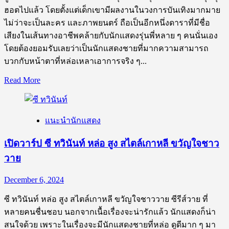
นัก
ฮอตไปแล้ว โดยตั้งแต่เด็กเขามีผลงานในวงการบันเทิงมากมาย
แสดง
ไม่ว่าจะเป็นละคร และภาพยนตร์ ถือเป็นอีกหนึ่งดาราที่มีชื่อ
จาก
เสียงในเส้นทางอาชีพคล้ายกับนักแสดงรุ่นพี่หลาย ๆ คนนั่นเอง
ซี
โดยต้องยอมรับเลยว่าเป็นนักแสดงชายที่มากความสามารถ
รีย์
บวกกับหน้าตาที่หล่อเหลาเอาการจริง ๆ...
วาย
Read
Read More
ลุ้น
more
about
รัก
เปิด
12%
แนะนำนักแสดง
วาร์
ป
เปิดวาร์ป ซี ทวินันท์ หล่อ สูง สไตล์เกาหลี ขวัญใจชาว
หนุ่ม
วาย
น้อยห
น้า
December 6, 2024
ใส
“กัน
ซี ทวินันท์ หล่อ สูง สไตล์เกาหลี ขวัญใจชาววาย ซีรีส์วาย ที่
อรรถ
หลายคนชื่นชอบ นอกจากเนื้อเรื่องจะน่ารักแล้ว นักแสดงก็น่า
พันธ์”
สนใจด้วย เพราะในเรื่องจะมีนักแสดงชายที่หล่อ ดูดีมาก ๆ มา