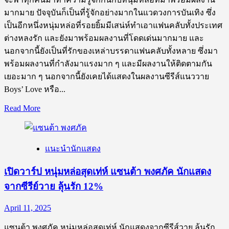
สุด
มากมาย ปัจจุบันก็เป็นที่รู้จักอย่างมากในแวดวงการบันเทิง ซึ่ง
ฮอต
เป็นอีกหนึ่งหนุ่มหล่อที่รอยยิ้มมีเสน่ห์ทำเอาแฟนคลับทั้งประเทศ
มาก
ต่างหลงรัก และยังมาพร้อมผลงานที่โดดเด่นมากมาย และ
ความ
นอกจากนี้ยังเป็นที่รักของเหล่าบรรดาแฟนคลับทั้งหลาย ซึ่งมา
สามารถ
พร้อมผลงานที่กำลังมาแรงมาก ๆ และมีผลงานให้ติดตามกัน
เยอะมาก ๆ นอกจากนี้ยังเคยได้แสดงในผลงานซีรีส์แนววาย
Boys’ Love หรือ...
Read
Read More
more
about
เปิด
แนะนำนักแสดง
วาร์
ป
เปิดวาร์ป หนุ่มหล่อสุดเท่ห์ แซนต้า พงศภัค นักแสดง
หนุ่ม
จากซีรีย์วาย ลุ้นรัก 12%
หล่อ
สุด
April 11, 2025
เท่ห์
กัน
แซนต้า พงศภัค หนุ่มหล่อสุดเท่ห์ นักแสดงจากซีรีส์วาย ลุ้นรัก