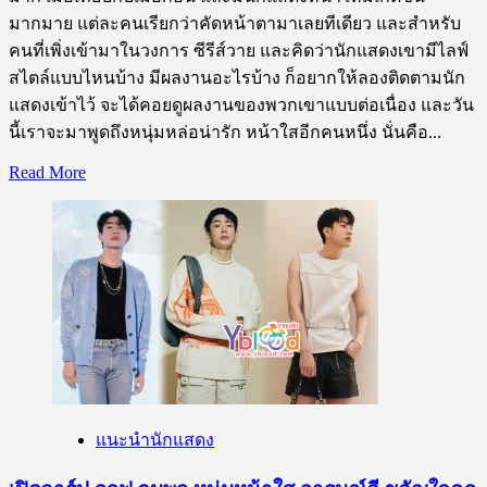
ใคร
มากมาย แต่ละคนเรียกว่าคัดหน้าตามาเลยทีเดียว และสำหรับ
เห็น
คนที่เพิ่งเข้ามาในวงการ ซีรีส์วาย และคิดว่านักแสดงเขามีไลฟ์
ก็
สไตล์แบบไหนบ้าง มีผลงานอะไรบ้าง ก็อยากให้ลองติดตามนัก
หลง
แสดงเข้าไว้ จะได้คอยดูผลงานของพวกเขาแบบต่อเนื่อง และวัน
รัก
นี้เราจะมาพูดถึงหนุ่มหล่อน่ารัก หน้าใสอีกคนหนึ่ง นั่นคือ...
ทุก
Read
Read More
ราย
more
about
เปิด
วาร์
ป
ข้าว
ตัง
ธน
วัฒน์
หนุ่ม
แนะนำนักแสดง
หล่อ
หน้า