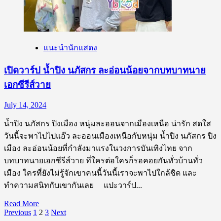
จุมพล
หนุ่ม
หน้า
ใส
แนะนำนักแสดง
อารมณ์
ดี
เปิดวาร์ป น้ำปิง นภัสกร ละอ่อนน้อยจากบทบาทนาย
ขวัญใจ
เอกซีรีส์วาย
คอ
ซี
July 14, 2024
รีส์
น้ำปิง นภัสกร ปิงเมือง หนุ่มละออนจากเมืองเหนือ น่ารัก สดใส
วาย
วันนี้จะพาไปไปแอ๊ว ละออนเมืองเหนือกับหนุ่ม น้ำปิง นภัสกร ปิง
เมือง ละอ่อนน้อยที่กำลังมาแรงในวงการบันเทิงไทย จาก
บทบาทนายเอกซีรีส์วาย ที่ใครต่อใครก็รอคอยกันทั่วบ้านทั่ว
เมือง ใครที่ยังไม่รู้จักเขาคนนี้วันนี้เราจะพาไปใกล้ชิด และ
ทำความสนิทกับเขากันเลย แปะวาร์ป...
Read
Read More
Posts
more
Previous
1
2
3
Next
about