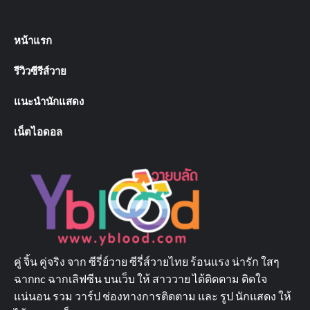
หน้าแรก
รีวิวซีรีส์วาย
แนะนำนักแสดง
เน็ตไอดอล
คู่ จิ้น คู่จริง จาก ซีรี่ย์วาย ซีรี่ส์วายไทย ร้อนแรง น่ารัก ใสๆ
ฉากnc ฉากเลิฟซีน บนเว็บ ให้ สาววาย ได้ติดตาม ติดใจ
แน่นอน รวม วาร์ป ช่องทางการติดตาม และ รูป นักแสดง ให้