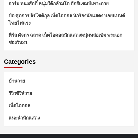
อาร์ม ทนงศักดิ์ หนุ่มใต้กล้ามโต ดีกรีแชมป์เพาะกาย
ป๋อ ศุภการ จิรโชติกุล เน็ตไอดอล นักร้องนักแสดง บอยแบนด์
ไทยไฟแรง
พิร์ล ศัจกร ฉลาด เน็ตไอดอลนักแสดงหนุ่มหล่อเข้ม พระเอก
ช่องวัน31
Categories
บ้านวาย
รีวิวซีรีส์วาย
เน็ตไอดอล
แนะนำนักแสดง