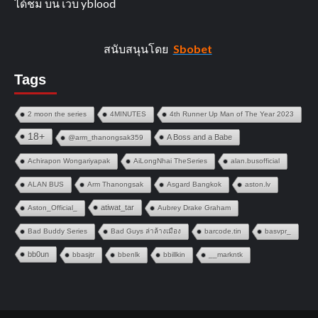
ได้ชม บน เว็บ yblood
สนับสนุนโดย
Sbobet
Tags
2 moon the series
4MINUTES
4th Runner Up Man of The Year 2023
18+
A Boss and a Babe
@arm_thanongsak359
Achirapon Wongariyapak
AiLongNhai TheSeries
alan.busofficial
ALAN BUS
Arm Thanongsak
Asgard Bangkok
aston.lv
atiwat_tar
Aston_Official_
Aubrey Drake Graham
Bad Buddy Series
Bad Guys ล่าล้างเมือง
barcode.tin
basvpr_
bb0un
bbasjtr
bbenlk
bbillkin
__markntk