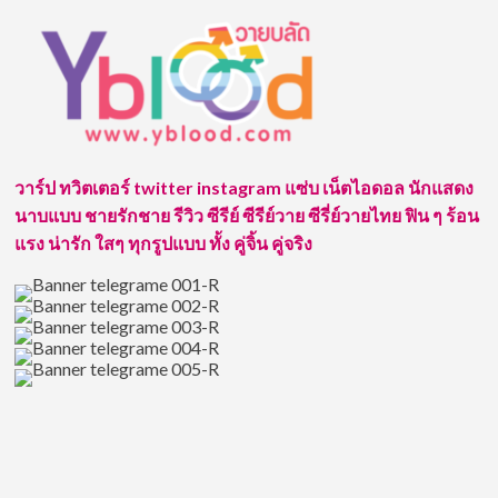
about
กระทิง
ขุน
ณรงค์
ประเทศ
รัตน์
จาก
นัก
บา
วาร์ป ทวิตเตอร์ twitter instagram แซ่บ เน็ตไอดอล นักแสดง
ส
นาบแบบ ชายรักชาย รีวิว ซีรีย์ ซีรีย์วาย ซีรี่ย์วายไทย ฟิน ๆ ร้อน
เชียงราย
สู่
แรง น่ารัก ใสๆ ทุกรูปแบบ ทั้ง คู่จิ้น คู่จริง
ดาว
เด่น
วงการ
บันเทิง