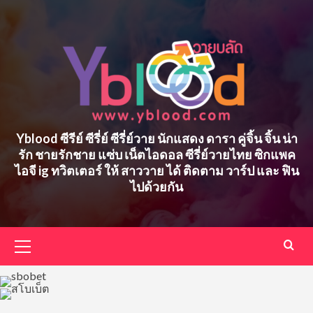
Skip
to
content
Yblood ซีรีย์ ซีรี่ย์ ซีรี่ย์วาย นักแสดง ดารา คู่จิ้น จิ้น น่า
รัก ชายรักชาย แซ่บ เน็ตไอดอล ซีรี่ย์วายไทย ซิกแพค
ไอจี ig ทวิตเตอร์ ให้ สาววาย ได้ ติดตาม วาร์ป และ ฟิน
ไปด้วยกัน
Primary
Menu