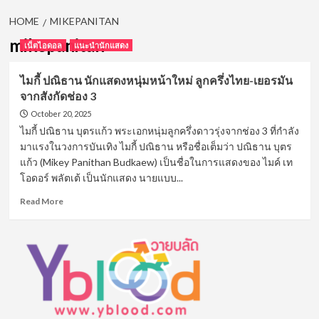
HOME
MIKEPANITAN
mikepanitan
เน็ตไอดอล
แนะนำนักแสดง
ไมกี้ ปณิธาน นักแสดงหนุ่มหน้าใหม่ ลูกครึ่งไทย-เยอรมัน
จากสังกัดช่อง 3
October 20, 2025
ไมกี้ ปณิธาน บุตรแก้ว พระเอกหนุ่มลูกครึ่งดาวรุ่งจากช่อง 3 ที่กำลัง
มาแรงในวงการบันเทิง ไมกี้ ปณิธาน หรือชื่อเต็มว่า ปณิธาน บุตร
แก้ว (Mikey Panithan Budkaew) เป็นชื่อในการแสดงของ ไมค์ เท
โอดอร์ พลัตเต้ เป็นนักแสดง นายแบบ...
Read
Read More
more
about
ไม
กี้
ปณิธาน
นัก
แสดง
หนุ่ม