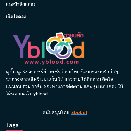
แนะนำนักแสดง
เน็ตไอดอล
คู่ จิ้น คู่จริง จาก ซีรี่ย์วาย ซีรี่ส์วายไทย ร้อนแรง น่ารัก ใสๆ
ฉากnc ฉากเลิฟซีน บนเว็บ ให้ สาววาย ได้ติดตาม ติดใจ
แน่นอน รวม วาร์ป ช่องทางการติดตาม และ รูป นักแสดง ให้
ได้ชม บน เว็บ yblood
สนับสนุนโดย
Sbobet
Tags