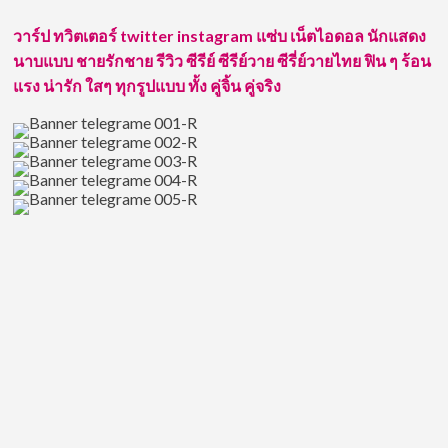
หน้า
ใหม่
วาร์ป ทวิตเตอร์ twitter instagram แซ่บ เน็ตไอดอล นักแสดง
ลูก
นาบแบบ ชายรักชาย รีวิว ซีรีย์ ซีรีย์วาย ซีรี่ย์วายไทย ฟิน ๆ ร้อน
ครึ่ง
ไทย-
แรง น่ารัก ใสๆ ทุกรูปแบบ ทั้ง คู่จิ้น คู่จริง
เยอรมัน
จาก
สังกัด
ช่อง
3