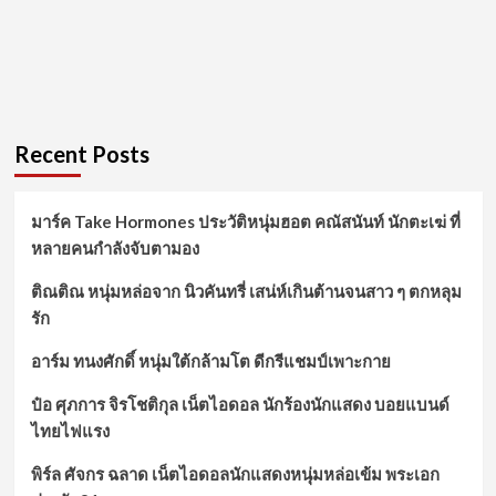
Recent Posts
มาร์ค Take Hormones ประวัติหนุ่มฮอต คณัสนันท์ นักตะเฆ่ ที่
หลายคนกำลังจับตามอง
ติณติณ หนุ่มหล่อจาก นิวคันทรี่ เสน่ห์เกินต้านจนสาว ๆ ตกหลุม
รัก
อาร์ม ทนงศักดิ์ หนุ่มใต้กล้ามโต ดีกรีแชมป์เพาะกาย
ป๋อ ศุภการ จิรโชติกุล เน็ตไอดอล นักร้องนักแสดง บอยแบนด์
ไทยไฟแรง
พิร์ล ศัจกร ฉลาด เน็ตไอดอลนักแสดงหนุ่มหล่อเข้ม พระเอก