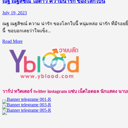
ณฐ ณฐสิชณ์ ไอ้ต้าว ความน่ารัก ของโลกใบนี้
July 19, 2023
ณฐ ณฐสิชณ์ ความ น่ารัก ของโลกใบนี้ หนุ่มหล่อ น่ารัก ที่มีร
นี้ ขอบอกเลยว่าใจแข็ง...
Read
Read More
more
about
ณฐ
ณฐ
สิชณ์
ไอ้
ต้าว
วาร์ป ทวิตเตอร์ twitter instagram แซ่บ เน็ตไอดอล นักแสดง นาบแบบ ชา
ความ
น่า
รัก
ของ
โลก