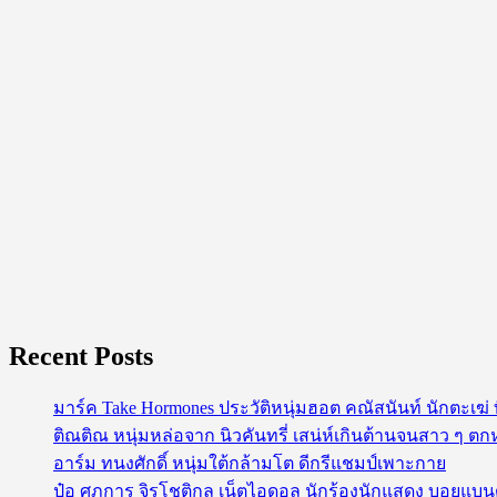
ใบ
นี้
Recent Posts
มาร์ค Take Hormones ประวัติหนุ่มฮอต คณัสนันท์ นักตะเฆ
ติณติณ หนุ่มหล่อจาก นิวคันทรี่ เสน่ห์เกินต้านจนสาว ๆ ตก
อาร์ม ทนงศักดิ์ หนุ่มใต้กล้ามโต ดีกรีแชมป์เพาะกาย
ป๋อ ศุภการ จิรโชติกุล เน็ตไอดอล นักร้องนักแสดง บอยแบ