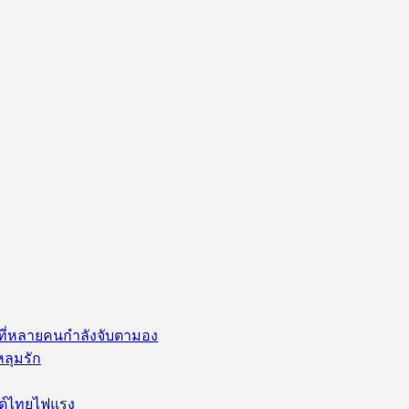
่ ที่หลายคนกำลังจับตามอง
หลุมรัก
นด์ไทยไฟแรง