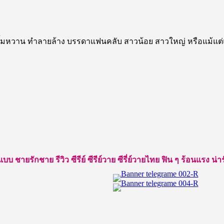
อยยิ้มหวาน ทำลายล้าง บรรดาแฟนคลับ สาวน้อย สาวใหญ่ หรือแม้แต่
ยรักชาย รีวิว ซีรีย์ ซีรีย์วาย ซีรี่ย์วายไทย ฟิน ๆ ร้อนแรง น่ารัก ใ