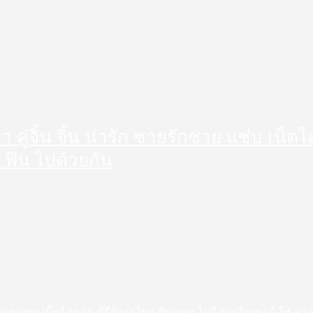
ดารา คู่จิ้น จิ้น น่ารัก ชายรักชาย แซ่บ เน
 ฟิน ไปด้วยกัน
ชายรักชาย แซ่บ เน็ตไอดอล ซีรี่ย์วายไทย ซิกแพค ไอจี ig ทวิตเตอร์ ให้