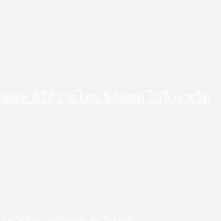
็ตไอดอล ซีรี่ย์วายไทย ซิกแพค ไอจี ig ทวิต
 สาววาย ได้ ติดตาม วาร์ป และ ฟิน ไปด้วยกัน