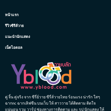
หน้าแรก
รีวิวซีรีส์วาย
แนะนำนักแสดง
เน็ตไอดอล
คู่ จิ้น คู่จริง จาก ซีรี่ย์วาย ซีรี่ส์วายไทย ร้อนแรง น่ารัก ใสๆ
ฉากnc ฉากเลิฟซีน บนเว็บ ให้ สาววาย ได้ติดตาม ติดใจ
แน่นอน รวม วาร์ป ช่องทางการติดตาม และ รูป นักแสดง ให้