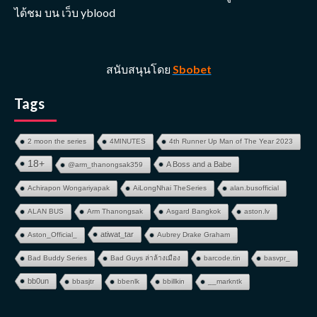
ได้ชม บน เว็บ yblood
สนับสนุนโดย
Sbobet
Tags
2 moon the series
4MINUTES
4th Runner Up Man of The Year 2023
18+
A Boss and a Babe
@arm_thanongsak359
Achirapon Wongariyapak
AiLongNhai TheSeries
alan.busofficial
ALAN BUS
Arm Thanongsak
Asgard Bangkok
aston.lv
atiwat_tar
Aston_Official_
Aubrey Drake Graham
Bad Buddy Series
Bad Guys ล่าล้างเมือง
barcode.tin
basvpr_
bb0un
bbasjtr
bbenlk
bbillkin
__markntk