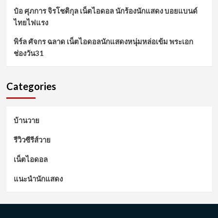
ป๋อ ศุภการ จิรโชติกุล เน็ตไอดอล นักร้องนักแสดง บอยแบนด์
ไทยไฟแรง
พิร์ล ศัจกร ฉลาด เน็ตไอดอลนักแสดงหนุ่มหล่อเข้ม พระเอก
ช่องวัน31
Categories
บ้านวาย
รีวิวซีรีส์วาย
เน็ตไอดอล
แนะนำนักแสดง