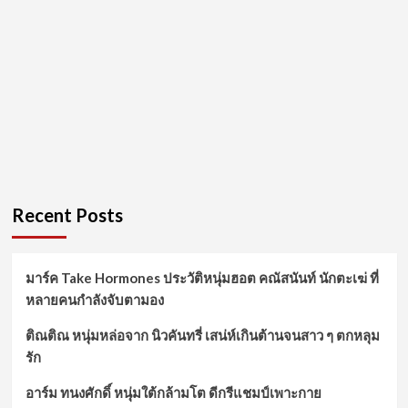
Recent Posts
มาร์ค Take Hormones ประวัติหนุ่มฮอต คณัสนันท์ นักตะเฆ่ ที่
หลายคนกำลังจับตามอง
ติณติณ หนุ่มหล่อจาก นิวคันทรี่ เสน่ห์เกินต้านจนสาว ๆ ตกหลุม
รัก
อาร์ม ทนงศักดิ์ หนุ่มใต้กล้ามโต ดีกรีแชมป์เพาะกาย