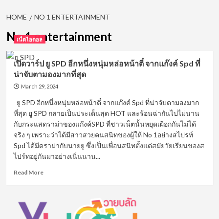
HOME
NO 1 ENTERTAINMENT
No 1 entertainment
เน็ตไอดอล
เปิดวาร์ป ยู SPD อีกหนึ่งหนุ่มหล่อหน้าตี๋ จากแก๊งค์ Spd ที่
น่าจับตามองมากที่สุด
March 29, 2024
ยู SPD อีกหนึ่งหนุ่มหล่อหน้าตี๋ จากแก๊งค์ Spd ที่น่าจับตามองมาก
ที่สุด ยู SPD กลายเป็นประเด็นสุด HOT และร้อนฉ่ากันไปไม่นาน
กับกระแสดราม่าของแก๊งค์SPD ที่ชาวเน็ตนั้นหยุดเผือกกันไม่ได้
จริง ๆ เพราะว่าได้มีสาวสวยคนสนิทของผู้ให้ No 1อย่างสไปรท์
Spd ได้มีดราม่ากับนายยู ซึ่งเป็นเพื่อนสนิทตั้งแต่สมัยวัยเรียนของส
ไปร์ทอยู่กันมาอย่างเนิ่นนาน...
Read
Read More
more
about
เปิด
วาร์
ป