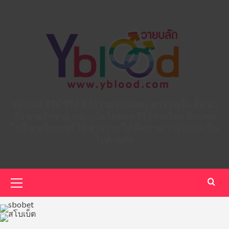
Skip
to
content
Yblood ซีรีย์ ซีรี่ย์ ซีรี่ย์วาย นักแสดง ดารา คู่จิ้น จิ้น น่า
รัก ชายรักชาย แซ่บ เน็ตไอดอล ซีรี่ย์วายไทย ซิกแพค
ไอจี ig ทวิตเตอร์ ให้ สาววาย ได้ ติดตาม วาร์ป และ ฟิน
ไปด้วยกัน
Primary
Menu