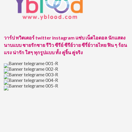
ยู
SPD
อีก
หนึ่ง
หนุ่ม
หล่อ
วาร์ป ทวิตเตอร์ twitter instagram แซ่บ เน็ตไอดอล นักแสดง
หน้า
ตี๋
นาบแบบ ชายรักชาย รีวิว ซีรีย์ ซีรีย์วาย ซีรี่ย์วายไทย ฟิน ๆ ร้อน
จาก
แรง น่ารัก ใสๆ ทุกรูปแบบ ทั้ง คู่จิ้น คู่จริง
แก๊ง
ค์
Spd
ที่
น่า
จับตา
มอง
มาก
ที่สุด