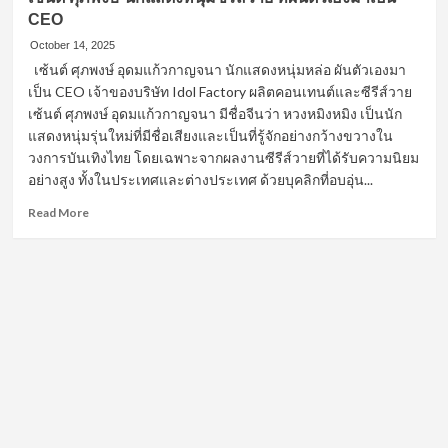
CEO
October 14, 2025
เซ้นต์ ศุภพงษ์ อุดมแก้วกาญจนา นักแสดงหนุ่มหล่อ ผันตัวเองมา
เป็น CEO เจ้าของบริษัท Idol Factory ผลิตคอนเทนต์และซีรีส์วาย
เซ้นต์ ศุภพงษ์ อุดมแก้วกาญจนา มีชื่อจีนว่า หวงหมิงหมิง เป็นนัก
แสดงหนุ่มรุ่นใหม่ที่มีชื่อเสียงและเป็นที่รู้จักอย่างกว้างขวางใน
วงการบันเทิงไทย โดยเฉพาะจากผลงานซีรีส์วายที่ได้รับความนิยม
อย่างสูง ทั้งในประเทศและต่างประเทศ ด้วยบุคลิกที่อบอุ่น...
Read
Read More
more
about
เซ้นต์
ศุภ
พงษ์
นัก
แสดง
หนุ่ม
ซี
รีส์
วาร์ป ทวิตเตอร์ twitter instagram แซ่บ เน็ตไอดอล นักแสดง
วาย
นาบแบบ ชายรักชาย รีวิว ซีรีย์ ซีรีย์วาย ซีรี่ย์วายไทย ฟิน ๆ ร้อน
ที่