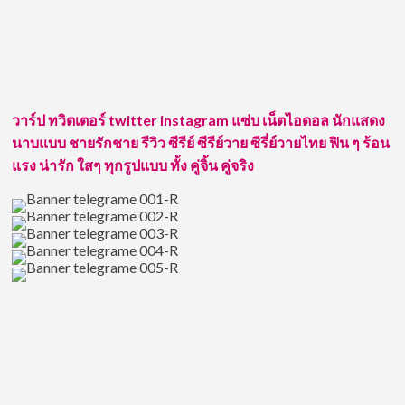
ผัน
แรง น่ารัก ใสๆ ทุกรูปแบบ ทั้ง คู่จิ้น คู่จริง
ตัว
เอง
มา
เป็น
CEO