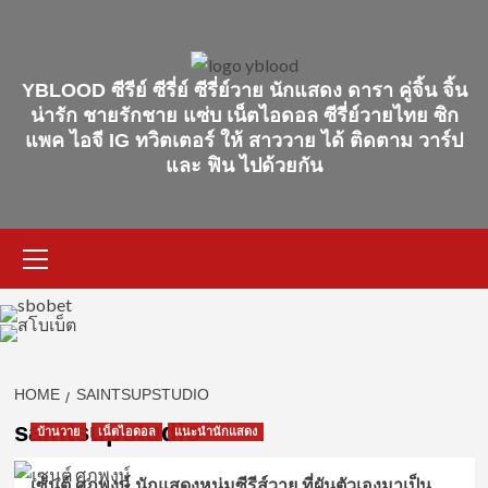
Skip
to
content
YBLOOD ซีรีย์ ซีรี่ย์ ซีรี่ย์วาย นักแสดง ดารา คู่จิ้น จิ้น
น่ารัก ชายรักชาย แซ่บ เน็ตไอดอล ซีรี่ย์วายไทย ซิก
แพค ไอจี IG ทวิตเตอร์ ให้ สาววาย ได้ ติดตาม วาร์ป
และ ฟิน ไปด้วยกัน
Primary
Menu
HOME
SAINTSUPSTUDIO
saintsupstudio
บ้านวาย
เน็ตไอดอล
แนะนำนักแสดง
เซ้นต์ ศุภพงษ์ นักแสดงหนุ่มซีรีส์วาย ที่ผันตัวเองมาเป็น