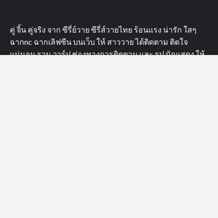
Achirapon Wongariyapak
AiLongNhai TheSeries
alan.busofficial
ALAN BUS
Arm Thanongsak
Asgard Bangkok
aston.lv
atiwat_tar
Aston_Official_
Aubrey Drake Graham
Bad Buddy Series
Bad Guys ล่าล้างเมือง
barcode.tin
basvpr_
bb0un
bbasjtr
bbenlk
bbillkin
__markntk
Copyright © All rights reserved.
|
CoverNews
by AF
themes.