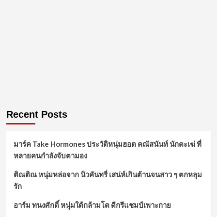
Recent Posts
มาร์ค Take Hormones ประวัติหนุ่มฮอต คณัสนันท์ นักตะเฆ่ ที่
หลายคนกำลังจับตามอง
ติณติณ หนุ่มหล่อจาก นิวคันทรี่ เสน่ห์เกินต้านจนสาว ๆ ตกหลุม
รัก
อาร์ม ทนงศักดิ์ หนุ่มใต้กล้ามโต ดีกรีแชมป์เพาะกาย
ป๋อ ศุภการ จิรโชติกุล เน็ตไอดอล นักร้องนักแสดง บอยแบนด์
ไทยไฟแรง
พิร์ล ศัจกร ฉลาด เน็ตไอดอลนักแสดงหนุ่มหล่อเข้ม พระเอก
ช่องวัน31
Categories