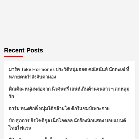
Recent Posts
มาร์ค Take Hormones ประวัติหนุ่มฮอต คณัสนันท์ นักตะเฆ่ ที่
หลายคนกำลังจับตามอง
ติณติณ หนุ่มหล่อจาก นิวคันทรี่ เสน่ห์เกินต้านจนสาว ๆ ตกหลุม
รัก
อาร์ม ทนงศักดิ์ หนุ่มใต้กล้ามโต ดีกรีแชมป์เพาะกาย
ป๋อ ศุภการ จิรโชติกุล เน็ตไอดอล นักร้องนักแสดง บอยแบนด์
ไทยไฟแรง