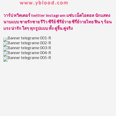
หนุ่ม
จาก
ค่าย
วาร์ป ทวิตเตอร์ twitter instagram แซ่บ เน็ตไอดอล นักแสดง
นา
นาบแบบ ชายรักชาย รีวิว ซีรีย์ ซีรีย์วาย ซีรี่ย์วายไทย ฟิน ๆ ร้อน
ดาว
บางกอก
แรง น่ารัก ใสๆ ทุกรูปแบบ ทั้ง คู่จิ้น คู่จริง
ก้าว
เข้า
สู่
“คุณ
พ่อ
มือ
ใหม่”