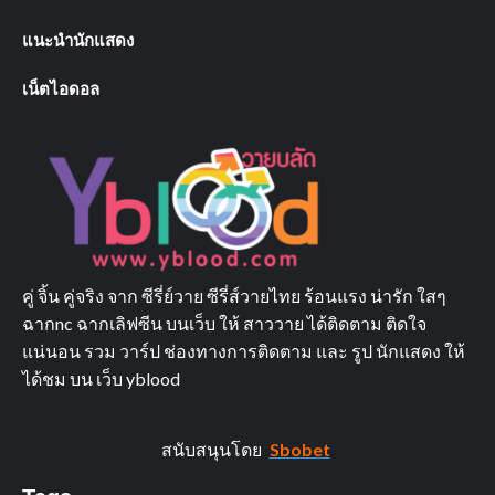
แนะนำนักแสดง
เน็ตไอดอล
คู่ จิ้น คู่จริง จาก ซีรี่ย์วาย ซีรี่ส์วายไทย ร้อนแรง น่ารัก ใสๆ
ฉากnc ฉากเลิฟซีน บนเว็บ ให้ สาววาย ได้ติดตาม ติดใจ
แน่นอน รวม วาร์ป ช่องทางการติดตาม และ รูป นักแสดง ให้
ได้ชม บน เว็บ yblood
สนับสนุนโดย
Sbobet