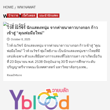
HOME
WW.NAWAT
ww.nawat
บ้านวาย
เน็ตไอดอล
แนะนำนักแสดง
ไวท์ ณวัชร์ นักแสดงหนุ่ม จากค่ายนาดาวบางกอก ก้าว
เข้าสู่ “คุณพ่อมือใหม่”
October 8, 2025
ไวท์ ณวัชร์ นักแสดงหนุ่ม จากค่ายนาดาวบางกอก ก้าวเข้าสู่ "คุณ
พ่อมือใหม่" ไวท์ ณวัชร์ พุ่มโพธิงาม เป็นนักแสดงหนุ่มชาวไทยที่มี
เสน่ห์เฉพาะตัวและฝีมือทางการแสดงที่ไม่ธรรมดา เขาเกิดเมื่อวัน
ที่ 23 มิถุนายน พ.ศ. 2538 ปัจจุบันอายุ 30 ปี จบการศึกษาระดับ
ปริญญาตรีจากคณะนิเทศศาสตร์ มหาวิทยาลัยกรุงเทพ...
Read
Read More
more
about
ไวท์
ณ
วัชร์
นัก
แสดง