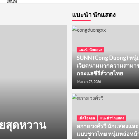
แนะนำ นักแสดง
แนะนำนักแสดง
SUNN (Cong Duong) หนุ่
เวียดนามมากความสามารถ
กระแสซีรีส์วายไทย
March 27, 2026
บ้านวาย
รีวิวซีรีส์วาย
เน็ตไอดอล
แนะนำนักแสดง
ส์วายสุดหวาน
รีวิวซีรีส์ หอม
สกาย วงศ์รวี นักแสดงแล
แบบชาวไทย หนุ่มหล่อหน้
พีเรียด สไตล์เ