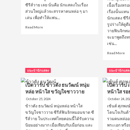
ซีรีส์วาย เลย นั่นคือ นักแสดงในเรื่อง
เนื้อเรื่องห
ส่วนใหญ่แล้วจะสรรหาคนหล่อ ๆ มา
เรื่องนั้นแท
เล่น เพื่อทำให้แฟน...
นักแสดง ซีรี
รูปร่างให้ดูด
Read
Read More
วายฟินจิกหมอ
more
จะมาพูดถึงห
about
เปิด
เช่น...
วาร์
Re
Read More
ป
mo
นิว
ab
ฐิติ
เปิ
ภูมิ
แนะนำนักแสดง
แนะนำนักแสด
วาร
นัก
ป
แสดง
เปิดวาร์ป ข้าวตัง ธนวัฒน์ หนุ่ม
เปิดวาร์ป เ
อิน
ซี
หล่อ หน้าใส ขวัญใจชาววาย
หน้าใส รอ
สา
รีส์
ริน
วาย
October 25, 2024
October 24, 20
หนุ
หล่อ
ข้าวตัง ธนวัฒน์ หนุ่มหล่อ หน้าใส
เซ้นต์ ศุภพงษ
Cu
ตี๋
ขวัญใจชาววาย ซีรีส์ฟินจิกหมอนขาด ซี
โดนใจเกินต้า
Bo
สดใส
รีส์วาย ในประเทศไทยตอนนี้ได้รับความ
รวมคนหล่ออย่
นัก
ได้ใจ
แส
นิยมอย่างมาก เมื่อเทียบกับเมื่อก่อน และ
พระเอก หรือน
ทุก
ซี