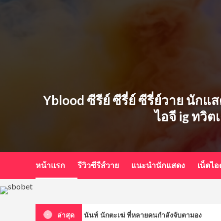
Skip
to
content
Yblood ซีรีย์ ซีรี่ย์ ซีรี่ย์วาย น
ไอจี ig ทวิต
หน้าแรก
รีวิวซีรีส์วาย
แนะนำนักแสดง
เน็ตไ
วัติหนุ่มฮอต คณัสนันท์ นักตะเฆ่ ที่หลายคนกำลังจับตามอง
ล่าสุด