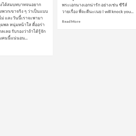
วาย
สดงได้สมบทบาทจนอยาก
พระเอกนางเอกน่ารัก อย่างเช่น ซีรีส์
องพวกเขาจริง ๆ ว่าเป็นแบบ
วายเรื่อง พี่จะตีนะเนย I will knock you...
ม่ และวันนี้เราจะพามา
Read
Read More
 จุมพล หนุ่มหน้าใส ตี๋ออร่า
more
เลย รับรองว่าถ้าได้รู้จัก
about
มคนนี้แน่นอน...
เปิด
วาร์
ad
ป
re
บอม
out
ธน
ด
วัฒน์
์
หนุ่ม
หล่อ
ฟ
ตี๋
พล
ละมุน
่ม
จาก
า
ซี
รีส์
รมณ์
วาย
พี่
ัญใจ
จะ
ตี
นะ