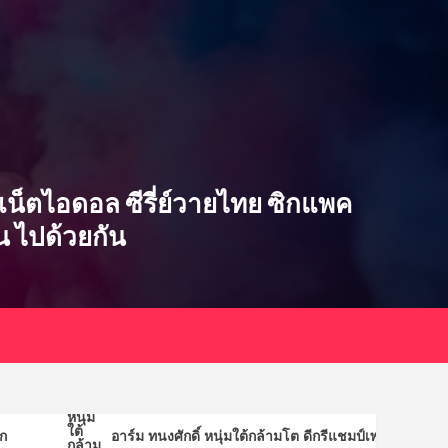
เน็ตไอดอล
ติณติณ หนุ่มหล่อจาก นิว
คันทรี่ เสน่ห์เกินต้านจน
สาว ๆ ตกหลุมรัก
2
ซ่บ เน็ตไอดอล ซีรี่ย์วายไทย ซิกแพค
เน็ตไอดอล
ิน ไปด้วยกัน
อาร์ม ทนงศักดิ์ หนุ่มใต้
กล้ามโต ดีกรีแชมป์เพาะ
กาย
3
เน็ตไอดอล
ป๋อ ศุภการ จิรโชติกุล เน็ต
ไอดอล นักร้องนักแสดง
บอยแบนด์ไทยไฟแรง
4
อาร์ม ทนงศักดิ์ หนุ่มใต้กล้ามโต ดีกรีแชมป์เพาะกาย
เน็ตไอดอล