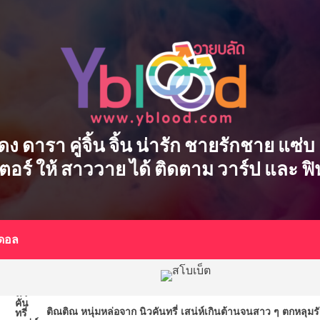
ักแสดง ดารา คู่จิ้น จิ้น น่ารัก ชายรักชาย แ
เตอร์ ให้ สาววาย ได้ ติดตาม วาร์ป และ ฟ
อดอล
ติณติณ หนุ่มหล่อจาก นิวคันทรี่ เสน่ห์เกินต้านจนสาว ๆ ตกหลุมรัก