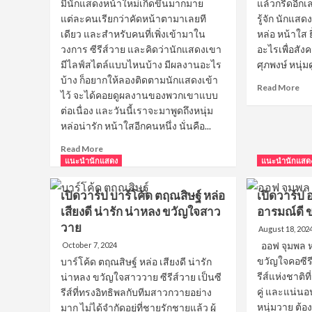
มีนักแสดงหน้าใหม่เกิดขึ้นมากมาย
วัย
แล้วกรีดอีกเ
รีส์
แต่ละคนเรียกว่าคัดหน้าตามาเลยที
รู้จัก นักแสดง
วา
เดียว และสำหรับคนที่เพิ่งเข้ามาใน
หล่อ หน้าใส
หน้
วงการ ซีรีส์วาย และคิดว่านักแสดงเขา
อะไรเพื่อสังค
ใส
มีไลฟ์สไตล์แบบไหนบ้าง มีผลงานอะไร
ศุภพงษ์ หนุ่มดู
ขว
ทุก
บ้าง ก็อยากให้ลองติดตามนักแสดงเข้า
Re
Read More
คน
ไว้ จะได้คอยดูผลงานของพวกเขาแบบ
mo
ต่อเนื่อง และวันนี้เราจะมาพูดถึงหนุ่ม
ab
หล่อน่ารัก หน้าใสอีกคนหนึ่ง นั่นคือ...
เปิ
วาร
Read
Read More
ป
more
แนะนำนักแสดง
แนะนำนักแสด
เซ้
about
ศุภ
เปิด
พงษ
เปิดวาร์ป บาร์โค้ด ตฤณสิษฐ์ หล่อ
เปิดวาร์ป 
วาร์
หนุ
เสียงดี น่ารัก น่าหลง ขวัญใจสาว
อารมณ์ดี 
ป
หล่
วาย
ข้าว
August 18, 202
หน้
ตัง
ใส
ออฟ จุมพล ห
October 7, 2024
ธน
รอ
ขวัญใจคอซีรีส
บาร์โค้ด ตฤณสิษฐ์ หล่อ เสียงดี น่ารัก
วัฒน์
ยิ้ม
รีส์แห่งชาติท
น่าหลง ขวัญใจสาววาย ซีรีส์วาย เป็นซี
หนุ่ม
โด
คู่ และแน่นอ
รีส์ที่ทรงอิทธิพลกับทีมสาวกวายอย่าง
หล่อ
ใจ
หน้า
หนุ่มวาย ต้
มาก ไม่ได้จำกัดอยู่ที่ชายรักชายแล้ว ผู้