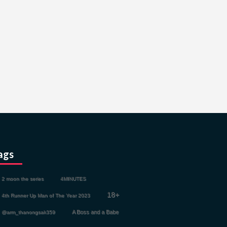
ags
2 moon the series
4MINUTES
18+
4th Runner Up Man of The Year 2023
A Boss and a Babe
@arm_thanongsak359