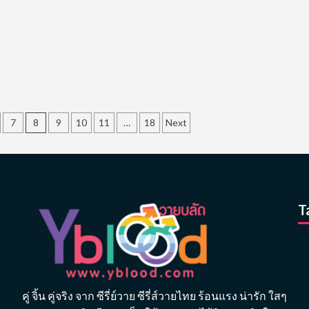
เนย
ย
7
8
9
10
11
…
18
Next
T
คู่ จิ้น คู่จริง จาก ซีรี่ย์วาย ซีรี่ส์วายไทย ร้อนแรง น่ารัก ใสๆ