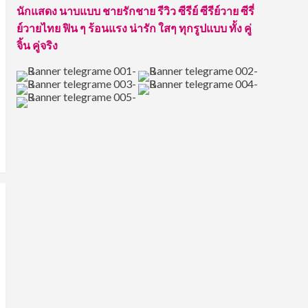
กล้ามโต ดีกรีแชมป์เพาะ
นักแสดง นาบแบบ ชายรักชาย รีวิว ซีรีย์ ซีรีย์วาย ซีรี่
กาย
3
ย์วายไทย ฟิน ๆ ร้อนแรง น่ารัก ใสๆ ทุกรูปแบบ ทั้ง คู่
จิ้น คู่จริง
เน็ตไอดอล
ป๋อ ศุภการ จิรโชติกุล เน็ต
ไอดอล นักร้องนักแสดง
บอยแบนด์ไทยไฟแรง
4
เน็ตไอดอล
พิร์ล ศัจกร ฉลาด เน็ตไอดอ
ลนักแสดงหนุ่มหล่อเข้ม
พระเอกช่องวัน31
5