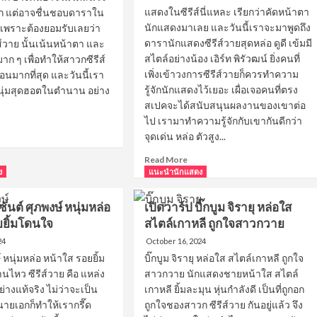
แสดงในซีรีส์นี่แหละ เรียกว่าคัดหน้าตา
รอก แต่อาจชื่นชอบดาราใน
นักแสดงมาเลย และวันนี้เราจะมาพูดถึง
น เพราะต้องยอมรับเลยว่า
ดารานักแสดงซีรีส์วายสุดหล่อ ดูดี เข้มมี
ส์วาย นั้นเน้นหน้าตา และ
สไตล์อย่างน้อง เอิร์ท พิรัวฒน์ ยิ่งคนที่
ีมาก ๆ เพื่อทำให้สาวกซีรีส์
เพิ่งเข้าวงการซีรีส์วายก็ควรทำความ
นมากที่สุด และวันนี้เรา
รู้จักนักแสดงไว้เยอะ เผื่อเจอคนที่ตรง
นุ่มสุดฮอตในตำนาน อย่าง
สเปคจะได้สนับสนุนผลงานของเขาต่อ
ไป เรามาทำความรู้จักกับเขากันดีกว่า
ad
จุดเด่น หล่อ ตัวสูง...
re
out
Read
Read More
ด
more
ง
แนะนำนักแสดง
์
about
เปิด
ซ้นต์ ศุภพงษ์ หนุ่มหล่อ
เปิดวาร์ป บิ๊กบูม จิรายุ หล่อใส
วาร์
ยยิ้มโดนใจ
สไตล์เกาหลี ถูกใจสาวกวาย
ป
เอิร์ท
24
October 16, 2024
่ม
พิร
์ หนุ่มหล่อ หน้าใส รอยยิ้ม
บิ๊กบูม จิรายุ หล่อใส สไตล์เกาหลี ถูกใจ
te
พัฒน์
นไหว ซีรีส์วาย คือ แหล่ง
สาวกวาย นักแสดงชายหน้าใส สไตล์
y
หล่อ
างแท้จริง ไม่ว่าจะเป็น
เกาหลี ยิ้มละมุน หุ่นกำลังดี เป็นที่ถูกอก
เข้ม
ดง
ายเอกก็ทำให้เรากรี๊ด
ถูกใจชองสาวก ซีรีส์วาย กันอยู่แล้ว จึง
ทรง