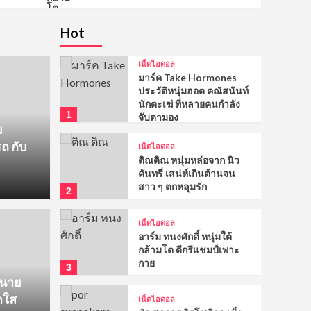
พิร์ล ศัจกร ฉลาด เน็ตไอดอ
ลนักแสดงหนุ่มหล่อเข้ม
Hot
พระเอกช่องวัน31
5
เน็ตไอดอล
มาร์ค Take Hormones
ประวัติหนุ่มฮอต คณัสนันท์
นักตะเฆ่ ที่หลายคนกำลัง
1
จับตามอง
ม
 กับ
เน็ตไอดอล
ติณติณ หนุ่มหล่อจาก นิว
คันทรี่ เสน่ห์เกินต้านจน
สาว ๆ ตกหลุมรัก
2
เน็ตไอดอล
อาร์ม ทนงศักดิ์ หนุ่มใต้
กล้ามโต ดีกรีแชมป์เพาะ
บ้านวาย
รี
กาย
3
กลิ่นความรัก ซีรีส์แนว
รีวิ
ะนาย
าใส
เน็ตไอดอล
มืองเหนือสุดอบอุ่น
เราคู