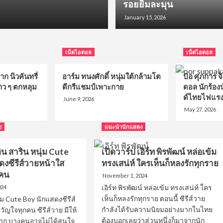
รอยยิ้มละมุน
November 9, 2023
January 15, 2026
เน็ตไอดอล
เน็ตไอดอล
ก นิวคันทรี่
อาร์ม ทนงศักดิ์ หนุ่มใต้กล้ามโต
ป๋อ ศุภการ จ
าว ๆ ตกหลุม
ดีกรีแชมป์เพาะกาย
ดอล นักร้อ
ด์ไทยไฟแร
June 9, 2026
May 27, 2026
ง
แนะนำนักแสดง
อิน สาริน หนุ่ม Cute
เปิดวาร์ป เอิร์ท พิรพัฒน์ หล่อเข้ม
ดงซีรีส์วายหน้าใส
ทรงเสน่ห์ ใครเห็นก็หลงรักทุกราย
กคน
November 1, 2024
เอิร์ท พิรพัฒน์ หล่อเข้ม ทรงเสน่ห์ ใคร
024
เห็นก็หลงรักทุกราย ตอนนี้ ซีรีส์วาย
ุ่ม Cute Boy นักแสดงซีรีส์
กำลังได้รับความนิยมอย่างมากในไทย
ัญใจทุกคน ซีรีส์วาย มีให้
ต้องบอกเลยว่าส่วนหนึ่งก็มาจากนัก
มาก บางคนอาจไม่ได้สนใจ