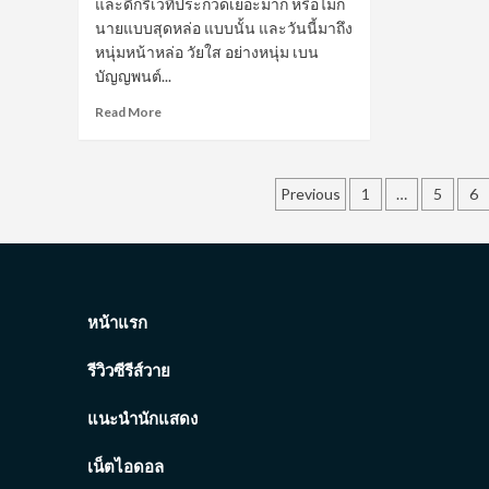
และดีกรีเวทีประกวดเยอะมาก หรือไม่ก็
รีส์
หลง
นายแบบสุดหล่อ แบบนั้น และวันนี้มาถึง
วา
ขวัญใจ
หนุ่มหน้าหล่อ วัยใส อย่างหนุ่ม เบน
สาว
บัญญพนต์...
วาย
Read
Read More
more
about
เปิด
Posts
วาร์
Previous
1
…
5
6
ป
pagination
เบน
บัญญ
พนต์
หนุ่ม
ใส
หน้าแรก
น่า
รัก
รีวิวซีรีส์วาย
รอย
ยิ้ม
แนะนำนักแสดง
แสน
ละมุน
เน็ตไอดอล