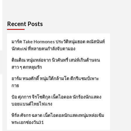
Recent Posts
มาร์ค Take Hormones ประวัติหนุ่มฮอต คณัสนันท์
นักตะเฆ่ ที่หลายคนกำลังจับตามอง
ติณติณ หนุ่มหล่อจาก นิวคันทรี่ เสน่ห์เกินต้านจน
สาว ๆ ตกหลุมรัก
อาร์ม ทนงศักดิ์ หนุ่มใต้กล้ามโต ดีกรีแชมป์เพาะ
กาย
ป๋อ ศุภการ จิรโชติกุล เน็ตไอดอล นักร้องนักแสดง
บอยแบนด์ไทยไฟแรง
พิร์ล ศัจกร ฉลาด เน็ตไอดอลนักแสดงหนุ่มหล่อเข้ม
พระเอกช่องวัน31