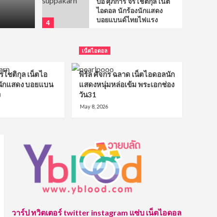
ป๋อ ศุภการ จิรโชติกุล เน็ต
ไอดอล นักร้องนักแสดง
July 26, 2023
บอยแบนด์ไทยไฟแรง
4
เน็ตไอดอล
เน็ตไอดอล
พิร์ล ศัจกร ฉลาด เน็ตไอดอ
ลนักแสดงหนุ่มหล่อเข้ม
พระเอกช่องวัน31
ิรโชติกุล เน็ตไอ
พิร์ล ศัจกร ฉลาด เน็ตไอดอลนัก
5
งนักแสดง บอยแบน
แสดงหนุ่มหล่อเข้ม พระเอกช่อง
ง
วัน31
เน็ตไอดอล
มาร์ค Take Hormones
May 8, 2026
ประวัติหนุ่มฮอต คณัสนันท์
นักตะเฆ่ ที่หลายคนกำลัง
1
จับตามอง
เน็ตไอดอล
ติณติณ หนุ่มหล่อจาก นิว
คันทรี่ เสน่ห์เกินต้านจน
สาว ๆ ตกหลุมรัก
2
เน็ตไอดอล
วาร์ป ทวิตเตอร์ twitter instagram แซ่บ เน็ตไอดอล
อาร์ม ทนงศักดิ์ หนุ่มใต้