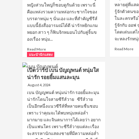
ใส
หลายคู่ที่แ
หญิงส่วนใหญ่ก็ชอบดูกันด้วย เพราะนี่
ขวัญใจ
รู้จักตัวตนข
คือแหล่งรวมความหล่อกระชากใจของ
ชาว
ในละครหรือไ
บรรดาหนุ่ม ๆ นั่นเอง และที่สำคัญซีรีส์
วาย
รู้จักกับ ออฟ
แบบนี้ยังสื่ออารมณ์ได้ดี น่ารักหยิกแกม
โดดเด่นแต่ไกล
หยอก สาว ๆ ก็ฟินจิกหมอนไปกับคู่จิ้นข
จะหลงรักหนุ่
องเรื่อง หนุ่ม...
Re
Read
Read More
Read More
mo
more
แนะนำนักแสดง
ab
about
เปิ
เปิด
เปิดวาร์ป เบน บัญญพนต์ หนุ่มใส
วาร
วาร์
น่ารัก รอยยิ้มแสนละมุน
ป
ป
ออ
บาร์
August 4, 2024
จุม
โค้ด
เบน บัญญพนต์ หนุ่มน่ารัก รอยยิ้มละมุน
หนุ
ตฤณ
น่ารักโดนใจสายซีรีส์วาย ซีรีส์วาย
หน้
สิษฐ์
เป็นอีกหนึ่งแนวซีรีส์ที่หลายคนชื่นชอบ
ใส
หล่อ
เพราะว่าคุณจะได้พบหนุ่มหล่อล่ำ
อา
เสียง
ดี
ดี
มากมาย และจินตนาการได้เลยว่า อยาก
ขว
น่า
เป็นแฟนใคร เพราะซีรีส์วายแต่ละเรื่อง
คอ
รัก
จะสรรหานักแสดงชายที่มีความหล่อล่ำ
ซี
น่า