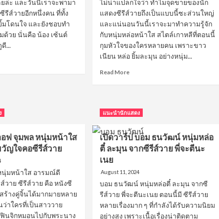
เสน่ห์
ลยล่ะ และวันนี้เราจะพามา
ไม่น่าแปลกใจว่า ทำไมจุดขายของนัก
ใคร
ซีรีส์วายอีกหนึ่งคน ที่ทั้ง
แสดงซีรีส์วายถึงเป็นแบบนี้ซะส่วนใหญ่
ย
เห็น
 ยิ้มโดนใจ และยังชอบทำ
และแน่นอนวันนี้เราจะมาทำความรู้จัก
า
ก็
มด้วย นั่นคือ น้อง เซ้นต์
กับหนุ่มหล่อหน้าใส สไตล์เกาหลีที่ตอนนี้
หลง
ดี...
กุมหัวใจของใครหลายคน เพราะขาว
ัญใจ
รัก
เนียน หล่อ ยิ้มละมุน อย่างหนุ่ม...
ทุก
ad
ราย
re
Read
Read More
out
more
ด
about
์
เปิด
วาร์
ง
แนะนำนักแสดง
นต์
ป
บิ๊
์
ออฟ จุมพล หนุ่มหน้าใส
เปิดวาร์ป บอม ธนวัฒน์ หนุ่มหล่อ
กบูม
่ม
จิ
ขวัญใจคอซีรีส์วาย
ตี๋ ละมุน จากซีรีส์วาย พี่จะตีนะ
อ
รายุ
เนย
4
า
หล่อ
นุ่มหน้าใส อารมณ์ดี
August 11, 2024
ใส
ย
สไตล์
์วาย ซีรีส์วาย คือ หนังซี
บอม ธนวัฒน์ หนุ่มหล่อตี๋ ละมุน จากซี
เกาหลี
ี่สร้างคู่จิ้นได้มากมายหลาย
รีส์วาย พี่จะตีนะเนย ตอนนี้มี ซีรีส์วาย
น
ถูกใจ
นว่าใครที่เป็นสาววาย
หลายเรื่องมาก ๆ ที่กำลังได้รับความนิยม
สาวก
องฟินจิกหมอนไปกับพระนาง
อย่างสูง เพราะเนื้อเรื่องน่าติดตาม