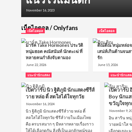
November 16, 2023
เน็ตไอดอล / Onlyfans
เน็ตไอดอล
เน็ตไอดอล
มาร์ค Take Hormones ประวัติ
ติณติณ หนุ่มหล่อจา
หนุ่มฮอต คณัสนันท์ นักตะเฆ่ ที่
เสน่ห์เกินต้านจนส
หลายคนกำลังจับตามอง
รัก
June 22, 2026
June 15, 2026
แนะนำนักแสดง
แนะนำนักแสด
เปิดวาร์ป นิว ฐิติภูมิ นักแสดงซีรีส์
เปิดวาร์ป 
วาย หล่อ ตี๋ สดใสได้ใจทุกวัย
Boy นักแส
ขวัญใจทุ
November 16, 2024
นิว ฐิติภูมิ นักแสดงซีรีส์วาย หล่อ ตี๋
November 9, 2
สดใสได้ใจทุกวัย ซีรีส์วายในเมืองไทย
อิน สาริน หน
คือ ครบรสมาก ๆ มีหลากหลายเรื่องราว
วายหน้าใส ขว
ให้ได้เลือกดูกัน สิ่งที่เป็นเอกลักษณ์ของ
เลือกดูเยอะ