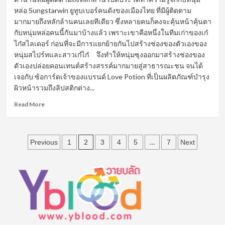
หนึ่ง
หล่อ Sungstarwin ยูทูบเบอร์คนดังของเมืองไทย ที่มีผู้ติดตาม
หนุ่ม
มากมายถึงหลักล้านคนเลยทีเดียว ซึ่งหลายคนก็คงจะคุ้นหน้าคุ้นตา
หล่อ
กับหนุ่มหล่อคนนี้กันมาบ้างแล้ว เพราะเขาคือหนึ่งในทีมเก่าของเก๋
หน้า
ตี๋
ไก๋สไลเดอร์ ก่อนที่จะมีการแยกย้ายกันไปสร้างช่องของตัวเองของ
จาก
หนุ่มสไปร์ทและสาวเก๋ไก๋ จึงทำให้หนุ่มซุงออกมาสร้างช่องของ
แก๊ง
ตัวเองปล่อยคอนเทนต์สร้างสรรค์มากมายสู่สาธารณะชน จนได้
ค์
เจอกับ ซ้อการ์ดเจ้าของแบรนด์ Love Potion ที่เป็นผลิตภัณฑ์บำรุง
Spd
ผิวหน้ารวมถึงลิปสติกต่าง...
ที่
น่า
Read
Read More
จับตา
more
มอง
about
มาก
เปิด
ที่สุด
Posts
วาร์
2
…
Previous
1
3
4
5
7
Next
ป
pagination
ซุง
ศตา
วิน
อีก
หนึ่ง
หนุ่ม
หล่อ