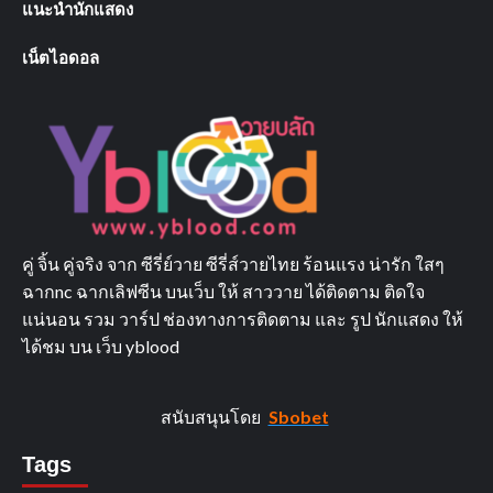
แนะนำนักแสดง
เน็ตไอดอล
คู่ จิ้น คู่จริง จาก ซีรี่ย์วาย ซีรี่ส์วายไทย ร้อนแรง น่ารัก ใสๆ
ฉากnc ฉากเลิฟซีน บนเว็บ ให้ สาววาย ได้ติดตาม ติดใจ
แน่นอน รวม วาร์ป ช่องทางการติดตาม และ รูป นักแสดง ให้
ได้ชม บน เว็บ yblood
สนับสนุนโดย
Sbobet
Tags