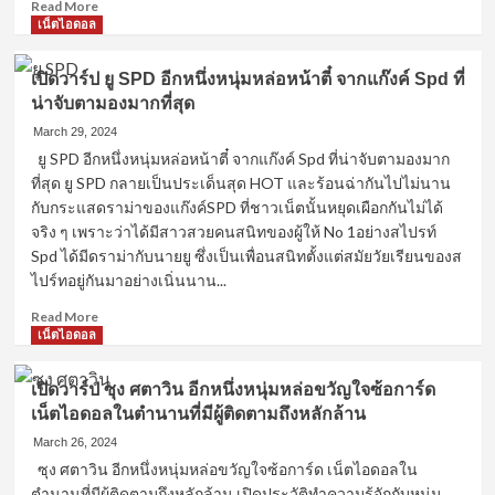
ทองคำ
Read
Read More
บอล
more
เน็ตไอดอล
โลก
about
เปิด
เปิดวาร์ป ยู SPD อีกหนึ่งหนุ่มหล่อหน้าตี๋ จากแก๊งค์ Spd ที่
วาร์
น่าจับตามองมากที่สุด
ป
ศร
March 29, 2024
ราม
ยู SPD อีกหนึ่งหนุ่มหล่อหน้าตี๋ จากแก๊งค์ Spd ที่น่าจับตามองมาก
น้ำ
ที่สุด ยู SPD กลายเป็นประเด็นสุด HOT และร้อนฉ่ากันไปไม่นาน
เพชร
กับกระแสดราม่าของแก๊งค์SPD ที่ชาวเน็ตนั้นหยุดเผือกกันไม่ได้
พระเอก
จริง ๆ เพราะว่าได้มีสาวสวยคนสนิทของผู้ให้ No 1อย่างสไปรท์
ลิเก
Spd ได้มีดราม่ากับนายยู ซึ่งเป็นเพื่อนสนิทตั้งแต่สมัยวัยเรียนของส
หน้า
หวาน
ไปร์ทอยู่กันมาอย่างเนิ่นนาน...
ขวัญใจ
Read
Read More
แม่
more
เน็ตไอดอล
ยก
about
ทั้ง
เปิด
ประเทศ
เปิดวาร์ป ซุง ศตาวิน อีกหนึ่งหนุ่มหล่อขวัญใจซ้อการ์ด
วาร์
เน็ตไอดอลในตำนานที่มีผู้ติดตามถึงหลักล้าน
ป
ยู
March 26, 2024
SPD
ซุง ศตาวิน อีกหนึ่งหนุ่มหล่อขวัญใจซ้อการ์ด เน็ตไอดอลใน
อีก
ตำนานที่มีผู้ติดตามถึงหลักล้าน เปิดประวัติทำความรู้จักกับหนุ่ม