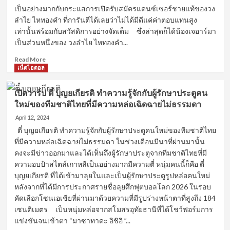
เป็นอย่างมากกับกระแสการเปิดรับสมัครแดนซ์เซอร์ชายแท้ของวง
หล่อ
ลำไย ไหทองคำ ที่การันตีได้เลยว่าไม่ได้มีดีแค่ค่าตอบแทนสูง
จาก
โลก
เท่านั้นพร้อมกับสวัสดิการอย่างจัดเต็ม ซึ่งล่าสุดก็ได้น้องเจอาร์มา
โซ
เป็นส่วนหนึ่งของ วงลำไย ไหทองคำ...
เชีย
Read
ล
Read More
more
TikToker
เน็ตไอดอล
about
สาย
เปิด
ฮา
เปิดวาร์ป ตี๋ บุญยเกียรติ ทำความรู้จักกับผู้รักษาประตูคน
วาร์
ที่
ใหม่ของทีมชาติไทยที่มีความหล่อเฉิดฉายไม่ธรรมดา
ป
น่า
เจ
รู้จัก
April 12, 2024
อาร์
ตี๋ บุญยเกียรติ ทำความรู้จักกับผู้รักษาประตูคนใหม่ของทีมชาติไทย
น
ที่มีความหล่อเฉิดฉายไม่ธรรมดา ในช่วงเดือนมีนาที่ผ่านมานั้น
นท
คงจะมีข่าวออกมาและได้เห็นถึงผู้รักษาประตูจากทีมชาติไทยที่มี
พัทธ์
ความอบป้าสไตล์เกาหลีเป็นอย่างมากมีความตี๋ หนุ่มคนนี้ก็คือ ตี๋
บุตร
บุญยเกียรติ ที่ได้เข้ามาลุยในและเป็นผู้รักษาประตูรูปหล่อคนใหม่
พรม
อีก
หลังจากที่ได้มีการประกาศรายชื่อลุยศึกฟุตบอลโลก 2026 ในรอบ
หนึ่ง
คัดเลือกโซนเอเชียที่ผ่านมาด้วยความที่มีรูปร่างหน้าตาที่สูงถึง 184
แดน
เซนติเมตร เป็นหนุ่มหล่อจากสโมสรอุทัยธานีที่ได้โชว์ฟอร์มการ
ซ์
แข่งขันจนเข้าตา “มาซาทาดะ อิชิอิ ”...
เซอร์