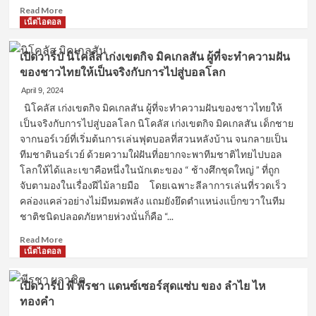
คน
Read
Read More
ดัง
more
เน็ตไอดอล
จาก
about
ของ
เปิด
เปิดวาร์ป นิโคลัส เก่งเขตกิจ มิคเกลสัน ผู้ที่จะทำความฝัน
ลำไย
วาร์
ของชาวไทยให้เป็นจริงกับการไปสู่บอลโลก
ไห
ป
ทองคำ
ตี๋
April 9, 2024
บุญ
นิโคลัส เก่งเขตกิจ มิคเกลสัน ผู้ที่จะทำความฝันของชาวไทยให้
ย
เป็นจริงกับการไปสู่บอลโลก นิโคลัส เก่งเขตกิจ มิคเกลสัน เด็กชาย
เกียรติ
จากนอร์เวย์ที่เริ่มต้นการเล่นฟุตบอลที่สวนหลังบ้าน จนกลายเป็น
ทำความ
ทีมชาตินอร์เวย์ ด้วยความใฝ่ฝันที่อยากจะพาทีมชาติไทยไปบอล
รู้จัก
โลกให้ได้และเขาคือหนึ่งในนักเตะของ “ ช้างศึกชุดใหญ่ ” ที่ถูก
กับ
ผู้
จับตามองในเรื่องฝีไม้ลายมือ โดยเฉพาะลีลาการเล่นที่รวดเร็ว
รักษา
คล่องแคล่วอย่างไม่มีหมดพลัง แถมยังยึดตำแหน่งแบ็กขวาในทีม
ประตู
ชาติชนิดปลอดภัยหายห่วงนั่นก็คือ “...
คน
ใหม่
Read
Read More
ของ
more
เน็ตไอดอล
ทีม
about
ชาติ
เปิด
เปิดวาร์ป พี พีรชา แดนซ์เซอร์สุดแซ่บ ของ ลำไย ไห
ไทย
วาร์
ทองคำ
ที่
ป