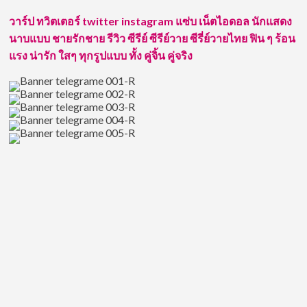
ขวัญใจ
ซ้อ
วาร์ป ทวิตเตอร์ twitter instagram แซ่บ เน็ตไอดอล นักแสดง
การ์ด
นาบแบบ ชายรักชาย รีวิว ซีรีย์ ซีรีย์วาย ซีรี่ย์วายไทย ฟิน ๆ ร้อน
เน็ต
แรง น่ารัก ใสๆ ทุกรูปแบบ ทั้ง คู่จิ้น คู่จริง
ไอ
ดอล
ใน
ตำนาน
ที่
มี
ผู้
ติดตาม
ถึง
หลัก
ล้าน