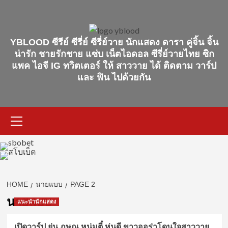
Skip
to
content
YBLOOD ซีรีย์ ซีรี่ย์ ซีรี่ย์วาย นักแสดง ดารา คู่จิ้น จิ้น
น่ารัก ชายรักชาย แซ่บ เน็ตไอดอล ซีรี่ย์วายไทย ซิก
แพค ไอจี IG ทวิตเตอร์ ให้ สาววาย ได้ ติดตาม วาร์ป
และ ฟิน ไปด้วยกัน
Primary
Menu
HOME
นายแบบ
PAGE 2
นายแบบ
แนะนำนักแสดง
เปิดวาร์ป ยุ่น ภูษณุ หนุ่มตี๋ หุ่นดี ขาวออร่าโดนใจสาววาย