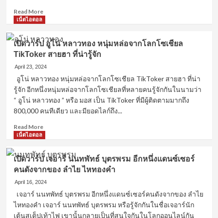
ร่า
Read
Read More
โดน
more
เน็ตไอดอล
ใจ
about
สาว
เปิด
วาย
เปิดวาร์ป อูโน่ หลาวทอง หนุ่มหล่อจากโลกโซเชียล
วาร์
TikToker สายฮา ที่น่ารู้จัก
ป
อิน
April 23, 2024
สา
อูโน่ หลาวทอง หนุ่มหล่อจากโลกโซเชียล TikToker สายฮา ที่น่า
ริน
รู้จัก อีกหนึ่งหนุ่มหล่อจากโลกโซเชียลที่หลายคนรู้จักกันในนามว่า
หนุ่ม
“ อูโน่ หลาวทอง ” หรือ มอส เป็น TikToker ที่มีผู้ติดตามมากถึง
Cute
800,000 คนทีเดียว และมียอดไลก์ถึง...
Boy
นัก
Read
Read More
แสดง
more
เน็ตไอดอล
ซี
about
รีส์
เปิด
วาย
เปิดวาร์ป เจอาร์ นนทพัทธ์ บุตรพรม อีกหนึ่งแดนซ์เซอร์
วาร์
หน้า
คนดังจากของ ลำไย ไหทองคำ
ป
ใส
อู
April 16, 2024
ขวัญใจ
โน่
เจอาร์ นนทพัทธ์ บุตรพรม อีกหนึ่งแดนซ์เซอร์คนดังจากของ ลำไย
ทุก
หลาว
ไหทองคำ เจอาร์ นนทพัทธ์ บุตรพรม หรือรู้จักกันในชื่อเจอาร์นัก
คน
ทอง
เต้นสเต็ปเท้าไฟ เขานั้นกลายเป็นที่สนใจกันในโลกออนไลน์กัน
หนุ่ม