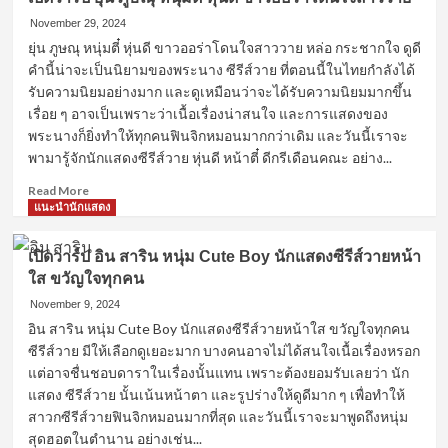
November 29, 2024
ยุ่น ภูษณุ หนุ่มตี๋ หุ่นดี ขาวออร่าโดนใจสาววาย หล่อ กระชากใจ ดูดี
คำนี้น่าจะเป็นนิยามของพระนาง ซีรีส์วาย ที่ตอนนี้ในไทยกำลังได้
รับความนิยมอย่างมาก และดูเหมือนว่าจะได้รับความนิยมมากขึ้น
เรื่อย ๆ อาจเป็นเพราะว่าเนื้อเรื่องน่าสนใจ และการแสดงของ
พระนางก็ยิ่งทำให้ทุกคนฟินจิกหมอนมากกว่าเดิม และวันนี้เราจะ
พามารู้จักนักแสดงซีรีส์วาย หุ่นดี หน้าตี๋ ดีกรีเดือนคณะ อย่าง...
Read
Read More
more
แนะนำนักแสดง
about
เปิด
เปิดวาร์ป อิน สาริน หนุ่ม Cute Boy นักแสดงซีรีส์วายหน้า
วาร์
ใส ขวัญใจทุกคน
ป
ยุ่น
November 9, 2024
ภูษณุ
อิน สาริน หนุ่ม Cute Boy นักแสดงซีรีส์วายหน้าใส ขวัญใจทุกคน
หนุ่ม
ซีรีส์วาย มีให้เลือกดูเยอะมาก บางคนอาจไม่ได้สนใจเนื้อเรื่องหรอก
ตี๋
แต่อาจชื่นชอบดาราในเรื่องนั้นแทน เพราะต้องยอมรับเลยว่า นัก
หุ่น
แสดง ซีรีส์วาย นั้นเน้นหน้าตา และรูปร่างให้ดูดีมาก ๆ เพื่อทำให้
ดี
สาวกซีรีส์วายฟินจิกหมอนมากที่สุด และวันนี้เราจะมาพูดถึงหนุ่ม
ขาว
ออ
สุดฮอตในตำนาน อย่างเช่น...