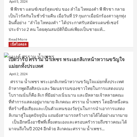
มี
นิ
April 5, 2024
ความ
โคลั
พี พีรชา แดนซ์เซอร์สุดแซ่บ ของ ลำไย ไหทองคำ พี พีรชา กลาย
หล่อ
ส
เป็นไวรัลกันในชั่วข้ามคืน เมื่อวันที่ 19 กุมภาเมื่อนักร้องสาวลูกทุ่ง
เฉิด
เก่ง
อินดี้อย่าง “ลำไย ไหทองคำ ” ได้ประกาศรับสมัครแดนซ์เซอร์
ฉาย
เขต
ประจำวง 2 คน โดยคุณสมบัติก็มีแค่เพียงเป็นชายแท้...
ไม่
กิจ
ธรรมดา
มิค
Read
Read More
เก
more
เน็ตไอดอล
ลสัน
about
ผู้
เปิด
ที่
เปิดวาร์ป ศรราม น้ำเพชร พระเอกลิเกหน้าหวานขวัญใจ
วาร์
จะ
แม่ยกทั้งประเทศ
ป
ทำความ
พี
April 2, 2024
ฝัน
พีร
ศรราม น้ำเพชร พระเอกลิเกหน้าหวานขวัญใจแม่ยกทั้งประเทศ
ของ
ชา
ถ้าหากพูดถึงศิลปะและวัฒนธรรมของชาวไทยในการแสดงแบบ
ชาว
แดน
ไทย
โบราณนั่นก็คือ ลิเก ที่มีอย่างเนิ่นนาน และมีหลายเจ้าหลายคณะ
ซ์
ให้
ที่ทำการแสดงอยู่มากมาย ลิเกคณะ ศรราม น้ำเพชร โดยอีกหนึ่งคน
เซอร์
เป็น
ที่สร้างชื่อเสียงและเป็นตัวแทนของวัยรุ่นในการนำเอาการแสดง
สุด
จริง
แซ่บ
ลิเกมาสู่ในยุคปัจจุบัน แถมยังสามารถสร้างรายได้ได้อย่างมากมาย
กับ
ของ
เป็นอีกหนึ่งอาชีพที่เลี้ยงตนเองและครอบครัวรวมถึงชาวคณะได้
การ
ลำไย
มาจนถึงในปี 2024 อีกด้วย ลิเกคณะศรราม น้ำเพชร...
ไป
ไห
สู่