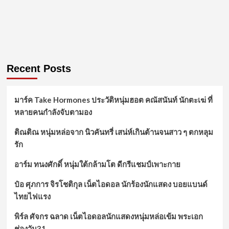
Recent Posts
มาร์ค Take Hormones ประวัติหนุ่มฮอต คณัสนันท์ นักตะเฆ่ ที่
หลายคนกำลังจับตามอง
ติณติณ หนุ่มหล่อจาก นิวคันทรี่ เสน่ห์เกินต้านจนสาว ๆ ตกหลุม
รัก
อาร์ม ทนงศักดิ์ หนุ่มใต้กล้ามโต ดีกรีแชมป์เพาะกาย
ป๋อ ศุภการ จิรโชติกุล เน็ตไอดอล นักร้องนักแสดง บอยแบนด์
ไทยไฟแรง
พิร์ล ศัจกร ฉลาด เน็ตไอดอลนักแสดงหนุ่มหล่อเข้ม พระเอก
ช่องวัน31